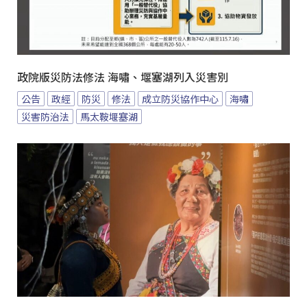
政院版災防法修法 海嘯、堰塞湖列入災害別
公告
政經
防災
修法
成立防災協作中心
海嘯
災害防治法
馬太鞍堰塞湖