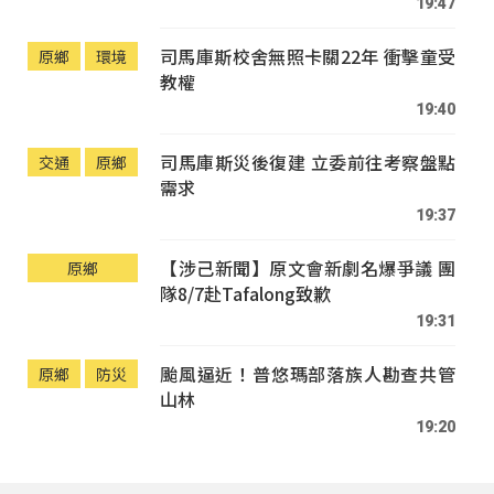
19:47
司馬庫斯校舍無照卡關22年 衝擊童受
原鄉
環境
教權
19:40
司馬庫斯災後復建 立委前往考察盤點
交通
原鄉
需求
19:37
【涉己新聞】原文會新劇名爆爭議 團
原鄉
隊8/7赴Tafalong致歉
19:31
颱風逼近！普悠瑪部落族人勘查共管
原鄉
防災
山林
19:20