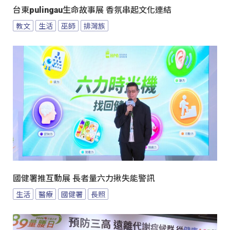
台東pulingau生命故事展 香氛串起文化連結
教文
生活
巫師
排灣族
國健署推互動展 長者量六力揪失能警訊
生活
醫療
國健署
長照