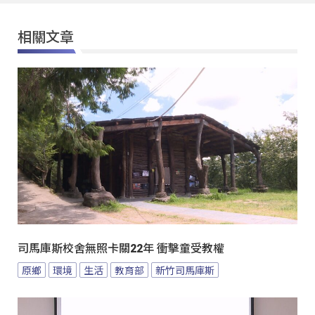
相關文章
司馬庫斯校舍無照卡關22年 衝擊童受教權
原鄉
環境
生活
教育部
新竹司馬庫斯