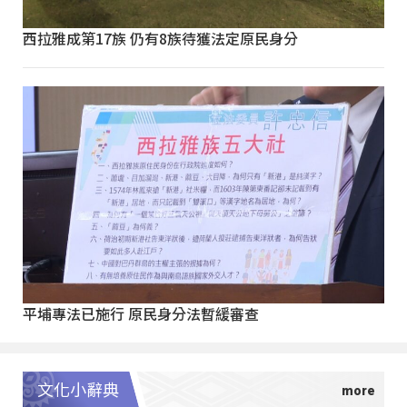
西拉雅成第17族 仍有8族待獲法定原民身分
平埔專法已施行 原民身分法暫緩審查
文化小辭典