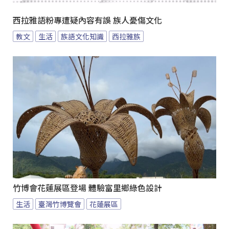
西拉雅語粉專遭疑內容有誤 族人憂傷文化
教文
生活
族語文化知識
西拉雅族
竹博會花蓮展區登場 體驗富里鄉綠色設計
生活
臺灣竹博覽會
花蓮展區