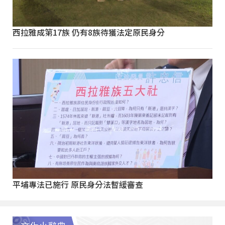
西拉雅成第17族 仍有8族待獲法定原民身分
平埔專法已施行 原民身分法暫緩審查