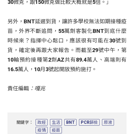
30微克，跟150微克做比較大概就是5倍。」
另外，BNT延遲到貨，讓許多學校無法如期接種疫
苗，外界不斷追問，55萬劑客製化BNT到底什麼
時候來？指揮中心鬆口，應該很有可能在30號到
貨，確定後再跟大家報告。而截至29號中午，第
10輪預約接種第2劑AZ共有89.4萬人、高端則有
16.5萬人，10月3號起開放預約施打。
責任編輯
：嘎兆
關鍵字：
政經
生活
BNT
PCR篩檢
原液
疫情
疫苗