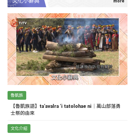
文化小辭典
魯凱族
【魯凱族語】ta‘avalra ‘i tatolohae ni｜萬山部落勇
士祭的由來
文化介紹