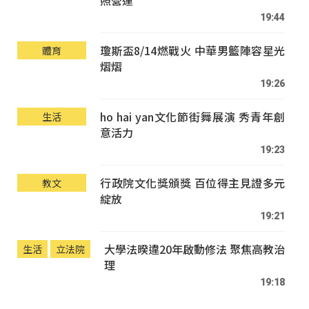
19:44
瓊斯盃8/14燃戰火 中華男籃陣容星光
體育
熠熠
19:26
ho hai yan文化節街舞展演 秀青年創
生活
意活力
19:23
行政院文化獎頒獎 百位得主見證多元
教文
綻放
19:21
大學法暌違20年啟動修法 聚焦高教治
生活
立法院
理
19:18