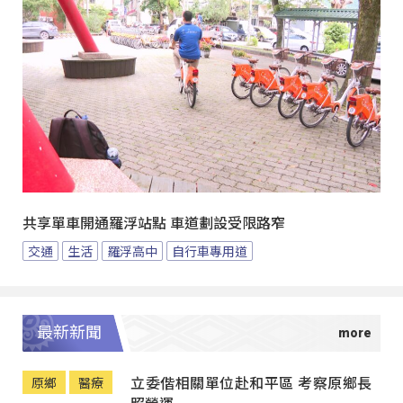
共享單車開通羅浮站點 車道劃設受限路窄
交通
生活
羅浮高中
自行車專用道
最新新聞
立委偕相關單位赴和平區 考察原鄉長
原鄉
醫療
照營運