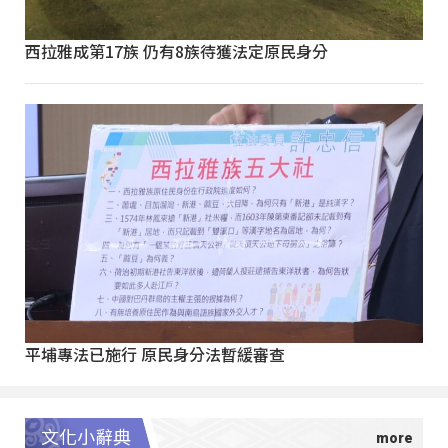
西拉雅成第17族 仍有8族待獲法定原民身分
平埔專法已施行 原民身分法暫緩審查
文化小辭典