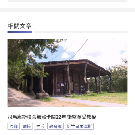
相關文章
司馬庫斯校舍無照卡關22年 衝擊童受教權
原鄉
環境
生活
教育部
新竹司馬庫斯