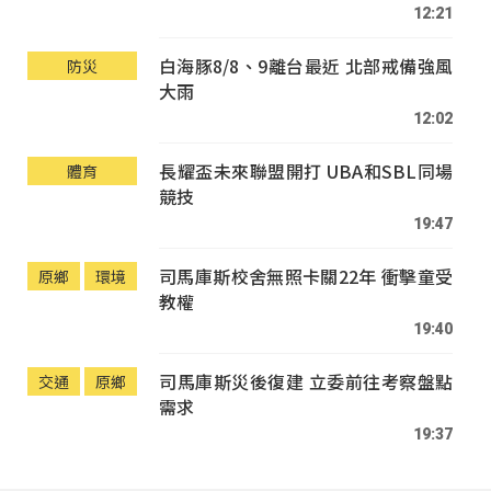
12:21
白海豚8/8、9離台最近 北部戒備強風
防災
大雨
12:02
長耀盃未來聯盟開打 UBA和SBL同場
體育
競技
19:47
司馬庫斯校舍無照卡關22年 衝擊童受
原鄉
環境
教權
19:40
司馬庫斯災後復建 立委前往考察盤點
交通
原鄉
需求
19:37