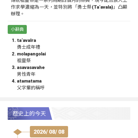
傳統祖靈祭是一系列為期四個月的祭典，現今配合族人工
作求學濃縮為一天，並特別將「勇士祭(Ta‘avala)」凸顯
辦理。
小辭典
ta‘avalra
勇士成年禮
molapangolai
祖靈祭
asavasavahe
男性青年
atamatama
父字輩的稱呼
歷史上的今天
2026/ 08/ 08