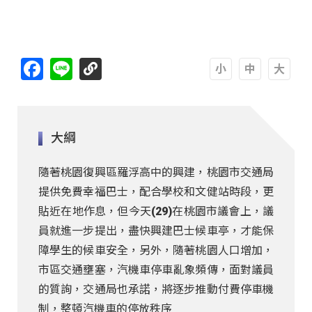
http://桃園市議會質詢 聚焦交通議題
Facebook
Line
A
A
A
大綱
隨著桃園復興區羅浮高中的興建，桃園市交通局
提供免費幸福巴士，配合學校和文健站時段，更
貼近在地作息，但今天(29)在桃園市議會上，議
員就進一步提出，盡快興建巴士候車亭，才能保
障學生的候車安全，另外，隨著桃園人口增加，
市區交通壅塞，汽機車停車亂象頻傳，面對議員
的質詢，交通局也承諾，將逐步推動付費停車機
制，整頓汽機車的停放秩序