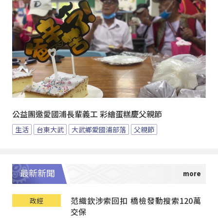
公益團邀愛國浦長輩義工 彩繪蛋糕慶父親節
生活
台東大武
大武鄉愛國浦部落
父親節
最新新聞
范織欽涉索回扣 橋檢發動搜索120萬
政經
交保