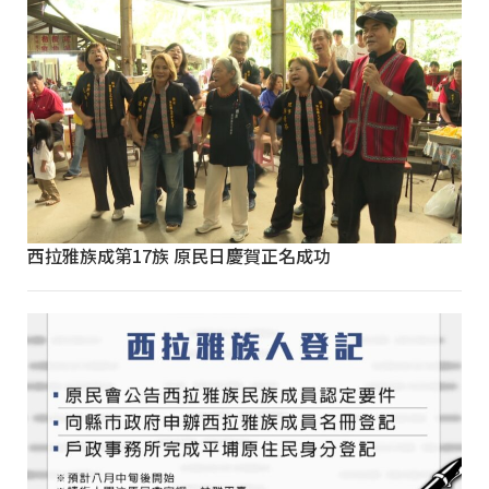
西拉雅族成第17族 原民日慶賀正名成功