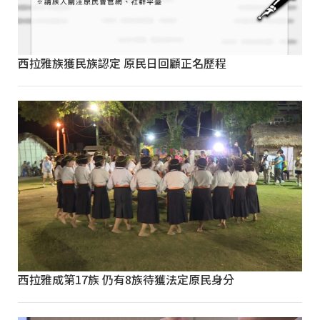
西拉雅族獲民族認定 原民日回顧正名歷程
西拉雅成第17族 仍有8族待獲法定原民身分