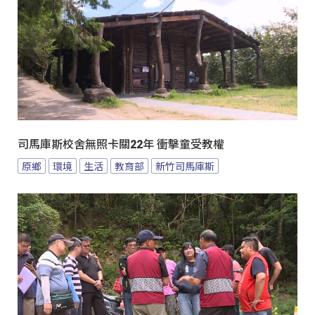
司馬庫斯校舍無照卡關22年 衝擊童受教權
原鄉
環境
生活
教育部
新竹司馬庫斯