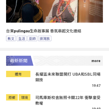
台東pulingau生命故事展 香氛串起文化連結
教文
生活
巫師
排灣族
最新新聞
長耀盃未來聯盟開打 UBA和SBL同場
體育
競技
19:47
司馬庫斯校舍無照卡關22年 衝擊童受
原鄉
環境
教權