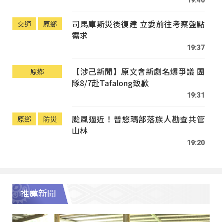
19:40
司馬庫斯災後復建 立委前往考察盤點
交通
原鄉
需求
19:37
【涉己新聞】原文會新劇名爆爭議 團
原鄉
隊8/7赴Tafalong致歉
19:31
颱風逼近！普悠瑪部落族人勘查共管
原鄉
防災
山林
19:20
推薦新聞