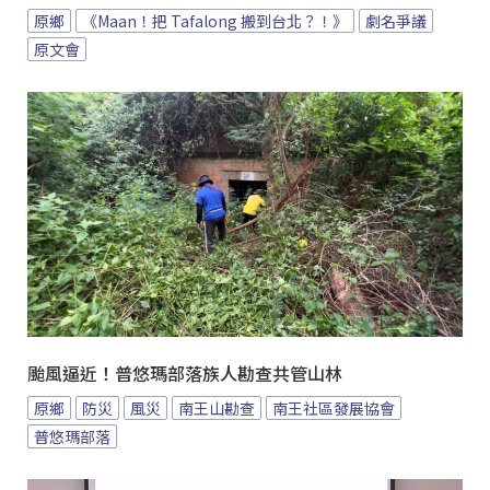
原鄉
《Maan！把 Tafalong 搬到台北？！》
劇名爭議
原文會
颱風逼近！普悠瑪部落族人勘查共管山林
原鄉
防災
風災
南王山勘查
南王社區發展協會
普悠瑪部落