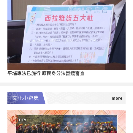
平埔專法已施行 原民身分法暫緩審查
文化小辭典