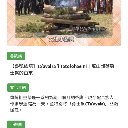
魯凱族
【魯凱族語】ta‘avalra ‘i tatolohae ni｜萬山部落勇
士祭的由來
文化介紹
傳統祖靈祭是一系列為期四個月的祭典，現今配合族人工
作求學濃縮為一天，並特別將「勇士祭(Ta‘avala)」凸顯
辦理。
小辭典