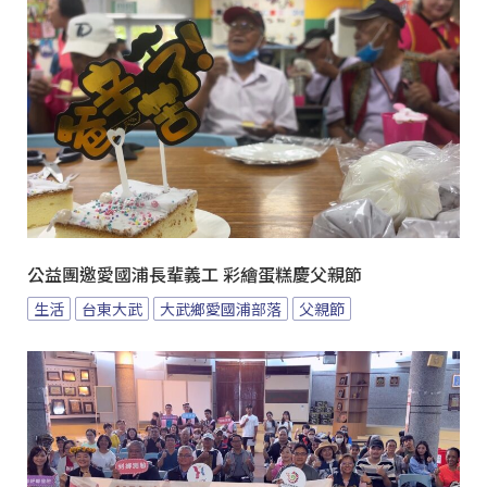
公益團邀愛國浦長輩義工 彩繪蛋糕慶父親節
生活
台東大武
大武鄉愛國浦部落
父親節