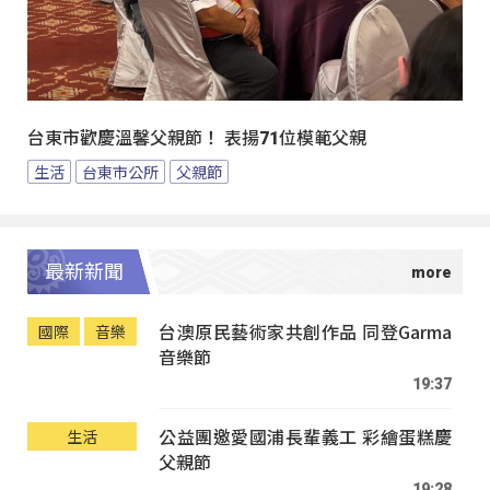
台東市歡慶溫馨父親節！ 表揚71位模範父親
生活
台東市公所
父親節
最新新聞
台澳原民藝術家共創作品 同登Garma
國際
音樂
音樂節
19:37
公益團邀愛國浦長輩義工 彩繪蛋糕慶
生活
父親節
19:28