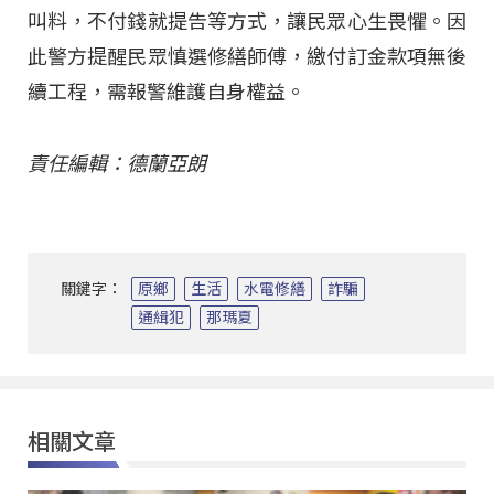
叫料，不付錢就提告等方式，讓民眾心生畏懼。因
此警方提醒民眾慎選修繕師傅，繳付訂金款項無後
續工程，需報警維護自身權益。
責任編輯：德蘭亞朗
關鍵字：
原鄉
生活
水電修繕
詐騙
通緝犯
那瑪夏
相關文章