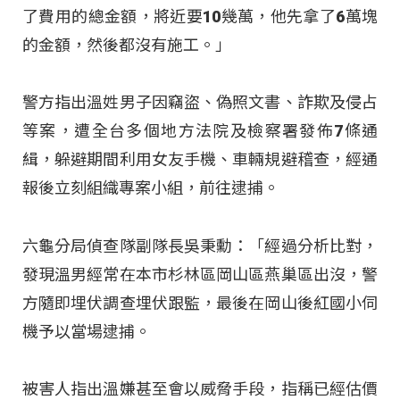
了費用的總金額，將近要10幾萬，他先拿了6萬塊
的金額，然後都沒有施工。」
警方指出溫姓男子因竊盜、偽照文書、詐欺及侵占
等案，遭全台多個地方法院及檢察署發佈7條通
緝，躲避期間利用女友手機、車輛規避稽查，經通
報後立刻組織專案小組，前往逮捕。
六龜分局偵查隊副隊長吳秉勳：「經過分析比對，
發現溫男經常在本市杉林區岡山區燕巢區出沒，警
方隨即埋伏調查埋伏跟監，最後在岡山後紅國小伺
機予以當場逮捕。
被害人指出溫嫌甚至會以威脅手段，指稱已經估價