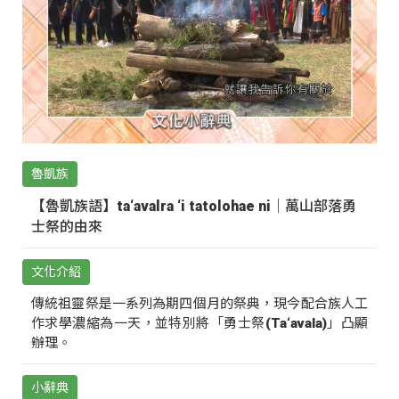
魯凱族
【魯凱族語】ta‘avalra ‘i tatolohae ni｜萬山部落勇
士祭的由來
文化介紹
傳統祖靈祭是一系列為期四個月的祭典，現今配合族人工
作求學濃縮為一天，並特別將「勇士祭(Ta‘avala)」凸顯
辦理。
小辭典