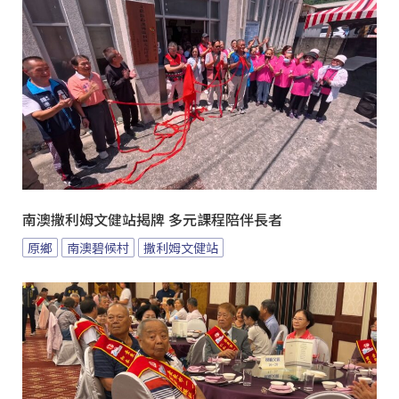
南澳撒利姆文健站揭牌 多元課程陪伴長者
原鄉
南澳碧候村
撒利姆文健站