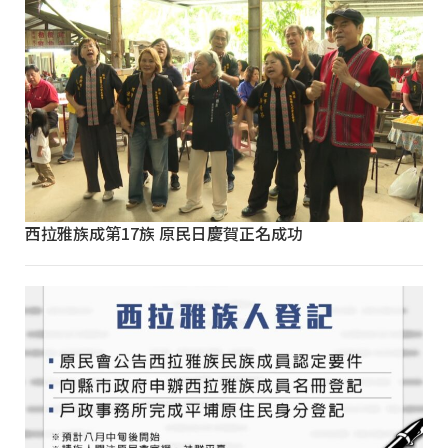
西拉雅族成第17族 原民日慶賀正名成功