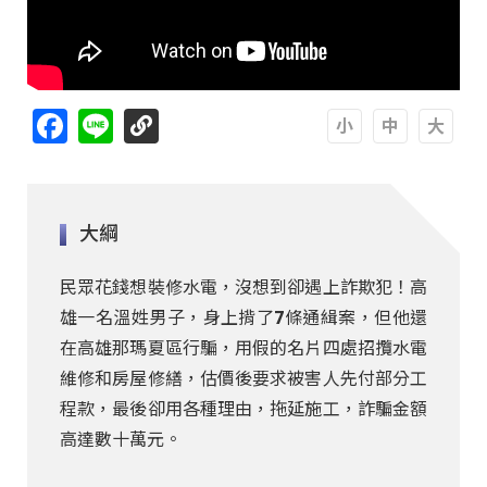
Facebook
Line
A
A
A
大綱
民眾花錢想裝修水電，沒想到卻遇上詐欺犯！高
雄一名溫姓男子，身上揹了7條通緝案，但他還
在高雄那瑪夏區行騙，用假的名片四處招攬水電
維修和房屋修繕，估價後要求被害人先付部分工
程款，最後卻用各種理由，拖延施工，詐騙金額
高達數十萬元。