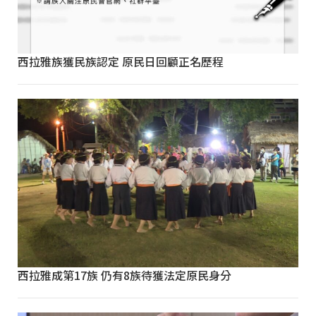
西拉雅族獲民族認定 原民日回顧正名歷程
西拉雅成第17族 仍有8族待獲法定原民身分