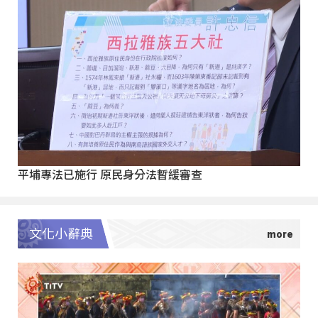
平埔專法已施行 原民身分法暫緩審查
文化小辭典