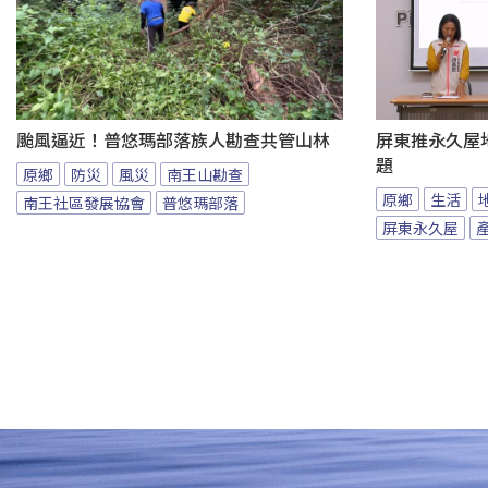
颱風逼近！普悠瑪部落族人勘查共管山林
屏東推永久屋
題
原鄉
防災
風災
南王山勘查
原鄉
生活
南王社區發展協會
普悠瑪部落
屏東永久屋