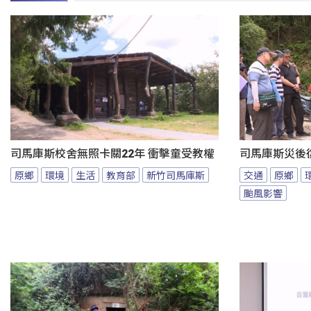
司馬庫斯校舍無照卡關22年 衝擊童受教權
司馬庫斯災後
原鄉
環境
生活
教育部
新竹司馬庫斯
交通
原鄉
颱風影響