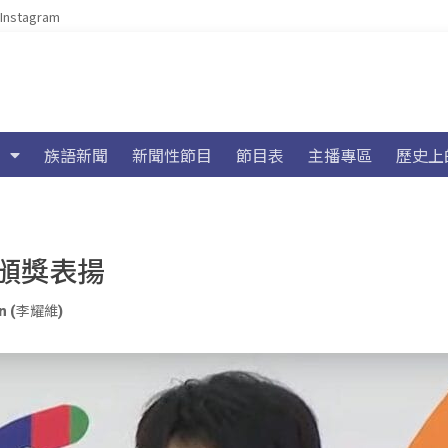
Instagram
族語新聞
新聞性節目
節目表
主播專區
歷史上
頒獎表揚
yan (李耀維)