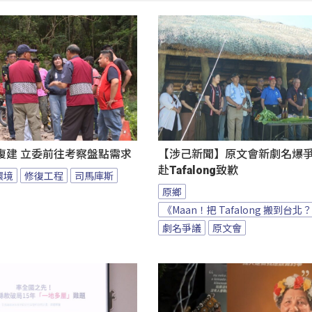
復建 立委前往考察盤點需求
【涉己新聞】原文會新劇名爆爭議
赴Tafalong致歉
環境
修復工程
司馬庫斯
原鄉
《Maan！把 Tafalong 搬到台北
劇名爭議
原文會