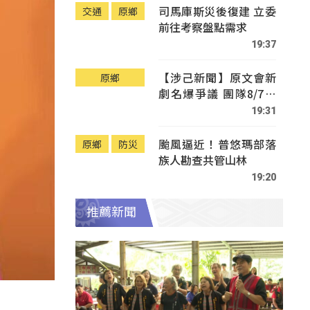
司馬庫斯災後復建 立委
交通
原鄉
前往考察盤點需求
19:37
【涉己新聞】原文會新
原鄉
劇名爆爭議 團隊8/7赴
Tafalong致歉
19:31
颱風逼近！普悠瑪部落
原鄉
防災
族人勘查共管山林
19:20
推薦新聞