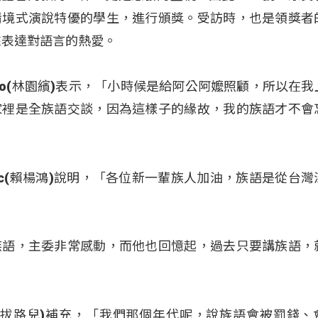
情境式演說特優的學生，進行頒獎。受訪時，也是領獎者
來表達對語言的熱愛。
ro(林園繽)表示，「小時候是給阿公阿嬤照顧，所以在我
家裡是全族語交談，因為這樣子的緣故，我的族語才不會
ic(賴楊鴻)說明，「各位新一輩族人加油，族語是從台灣
族語，主委非常感動，而他也回憶起，過去只要講族語，
(夷將‧拔路兒)補充，「我們那個年代呢，說族語會被罰錢