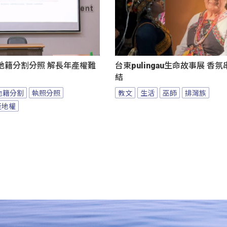
地籍分割分照 解長年產權難
台東pulingau生命故事展 香
結
地籍分割
執照分照
教文
生活
巫師
排灣族
產地權