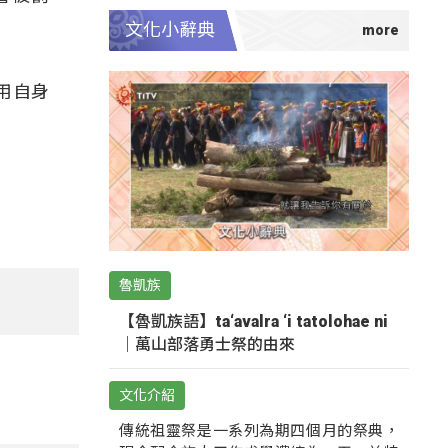
文化小辭典
用自身
魯凱族
【魯凱族語】ta‘avalra ‘i tatolohae ni
｜萬山部落勇士祭的由來
文化介紹
傳統祖靈祭是一系列為期四個月的祭典，