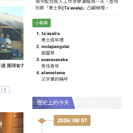
現今配合族人工作求學濃縮為一天，並特
別將「勇士祭(Ta‘avala)」凸顯辦理。
小辭典
ta‘avalra
勇士成年禮
molapangolai
祖靈祭
asavasavahe
 團隊8/7
男性青年
atamatama
父字輩的稱呼
？！》
歷史上的今天
2026/ 08/ 07