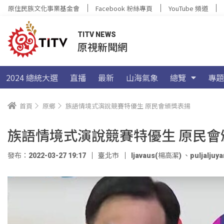
原住民族文化事業基金會
Facebook 粉絲專頁
YouTube 頻道
TITV NEWS
原視新聞網
2024 總統大選
直播
最新
山海氣象
總覽
專題
首頁
原鄉
族語情境式演說競賽特優生 原民會頒獎表揚
族語情境式演說競賽特優生 原民會
發布：2022-03-27 19:17
臺北市
ljavaus(楊高潔)
、
puljalju