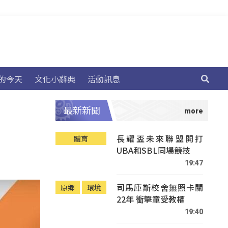
的今天
文化小辭典
活動訊息
最新新聞
長耀盃未來聯盟開打
體育
UBA和SBL同場競技
19:47
司馬庫斯校舍無照卡關
原鄉
環境
22年 衝擊童受教權
19:40