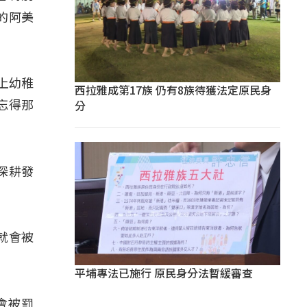
的阿美
上幼稚
西拉雅成第17族 仍有8族待獲法定原民身
分
忘得那
深耕發
就會被
平埔專法已施行 原民身分法暫緩審查
、會被罰