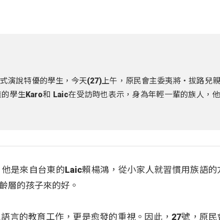
式演說特優的學生，今天(27)上午，原民會主委夷將‧拔路兒
學生Karo和 Laic在受訪時也表示，身為年輕一輩的族人，
他是來自台東的Laic賴楊鴻，從小家人就習慣用族語的
齡層的孩子來的好。
語言的教育工作，更是愈發的重視。因此，27號，原民