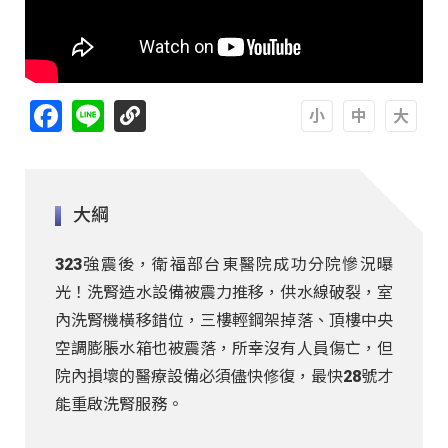
Facebook
Line
A
A
A
大綱
323強震後，衛福部台東醫院成功分院慘況曝
光！洗腎造水設備被震力推移，供水線破裂，室
內洗腎機橫移錯位，三樓輕鋼架掉落、頂樓中央
空調膨脹水箱也被震落，所幸沒有人員傷亡，但
院內損壞的醫療設備必須儘快修復，最快28號才
能重啟洗腎服務。