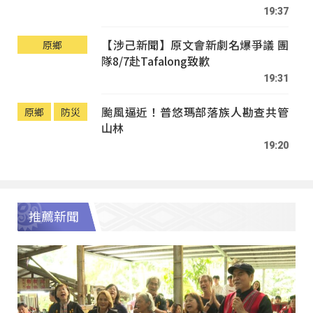
19:37
【涉己新聞】原文會新劇名爆爭議 團
原鄉
隊8/7赴Tafalong致歉
19:31
颱風逼近！普悠瑪部落族人勘查共管
原鄉
防災
山林
19:20
推薦新聞