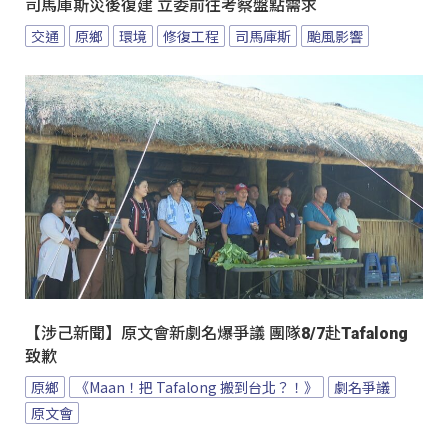
司馬庫斯災後復建 立委前往考察盤點需求
交通
原鄉
環境
修復工程
司馬庫斯
颱風影響
【涉己新聞】原文會新劇名爆爭議 團隊8/7赴Tafalong
致歉
原鄉
《Maan！把 Tafalong 搬到台北？！》
劇名爭議
原文會