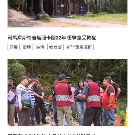
司馬庫斯校舍無照卡關22年 衝擊童受教權
原鄉
環境
生活
教育部
新竹司馬庫斯