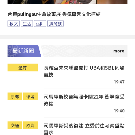
台東pulingau生命故事展 香氛串起文化連結
教文
生活
巫師
排灣族
最新新聞
長耀盃未來聯盟開打 UBA和SBL同場
體育
競技
19:47
司馬庫斯校舍無照卡關22年 衝擊童受
原鄉
環境
教權
19:40
司馬庫斯災後復建 立委前往考察盤點
交通
原鄉
需求