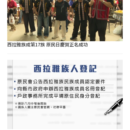
西拉雅族成第17族 原民日慶賀正名成功