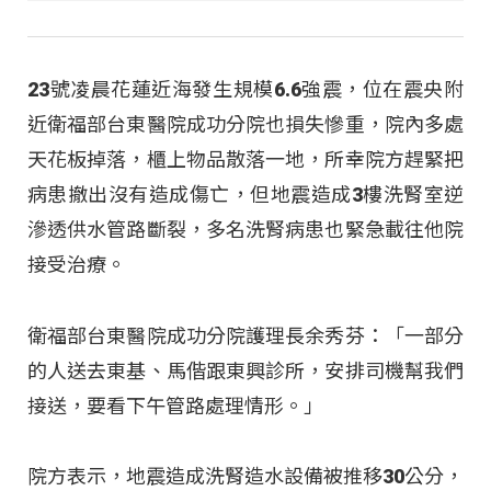
23號凌晨花蓮近海發生規模6.6強震，位在震央附
近衛福部台東醫院成功分院也損失慘重，院內多處
天花板掉落，櫃上物品散落一地，所幸院方趕緊把
病患撤出沒有造成傷亡，但地震造成3樓洗腎室逆
滲透供水管路斷裂，多名洗腎病患也緊急載往他院
接受治療。
衛福部台東醫院成功分院護理長余秀芬：「一部分
的人送去東基、馬偕跟東興診所，安排司機幫我們
接送，要看下午管路處理情形。」
院方表示，地震造成洗腎造水設備被推移30公分，