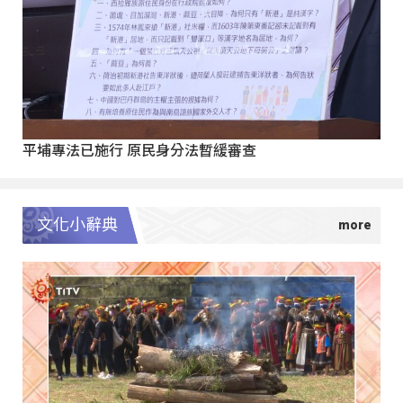
平埔專法已施行 原民身分法暫緩審查
文化小辭典