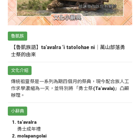
魯凱族
【魯凱族語】ta‘avalra ‘i tatolohae ni｜萬山部落勇
士祭的由來
文化介紹
傳統祖靈祭是一系列為期四個月的祭典，現今配合族人工
作求學濃縮為一天，並特別將「勇士祭(Ta‘avala)」凸顯
辦理。
小辭典
ta‘avalra
勇士成年禮
molapangolai