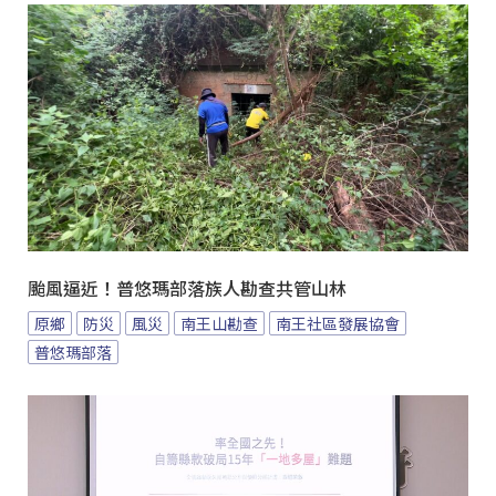
颱風逼近！普悠瑪部落族人勘查共管山林
原鄉
防災
風災
南王山勘查
南王社區發展協會
普悠瑪部落