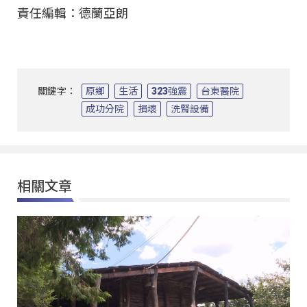
責任編輯：德蘭亞朗
關鍵字：
原鄉
生活
323強震
台東醫院
成功分院
損壞
洗腎設備
相關文章