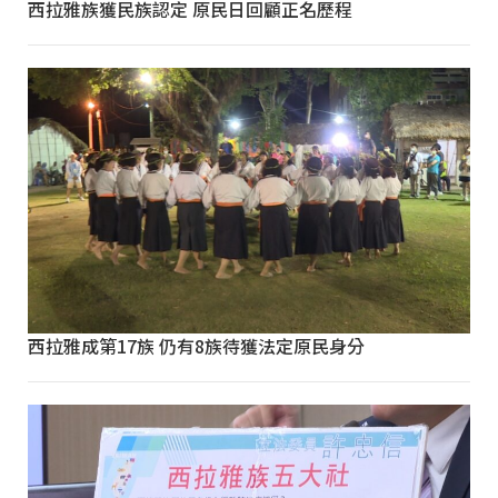
西拉雅族獲民族認定 原民日回顧正名歷程
西拉雅成第17族 仍有8族待獲法定原民身分