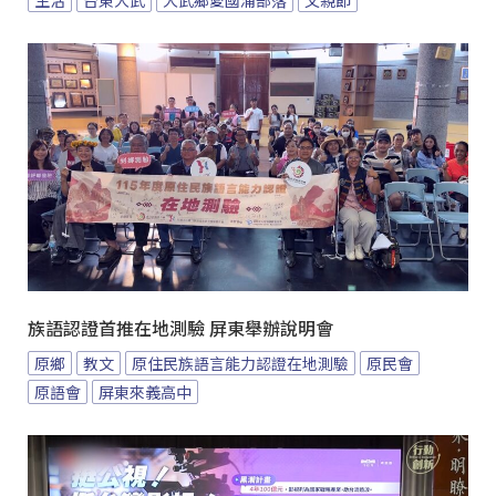
生活
台東大武
大武鄉愛國浦部落
父親節
族語認證首推在地測驗 屏東舉辦說明會
原鄉
教文
原住民族語言能力認證在地測驗
原民會
原語會
屏東來義高中