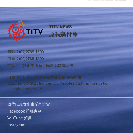
TITV NEWS
原視新聞網
電話：(02)2788-1600
傳真：(02)2788-1500
地址：台北市南港區重陽路 120 號 5 樓
財團法人原住民族文化事業基金會 版權所有
Copyright © 2021 Indigenous Peoples Cultural Foundation
All Rights Reserved .
原住民族文化事業基金會
Facebook 粉絲專頁
YouTube 頻道
Instagram