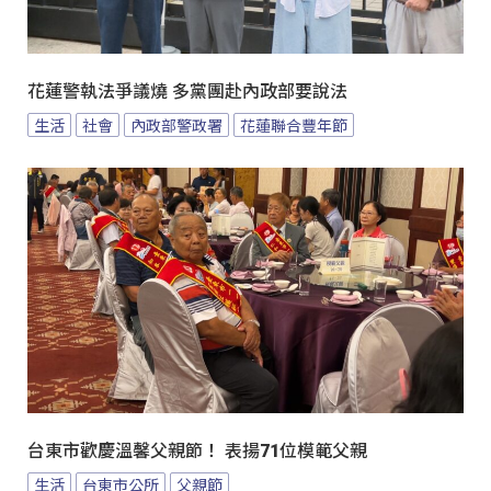
花蓮警執法爭議燒 多黨團赴內政部要說法
生活
社會
內政部警政署
花蓮聯合豐年節
台東市歡慶溫馨父親節！ 表揚71位模範父親
生活
台東市公所
父親節