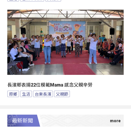
長濱鄉表揚22位模範Mama 感念父親辛勞
原鄉
生活
台東長濱
父親節
最新新聞