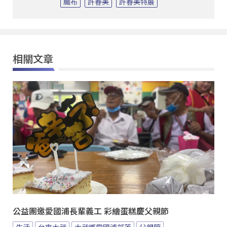
織布
許春美
許春美特展
相關文章
公益團邀愛國浦長輩義工 彩繪蛋糕慶父親節