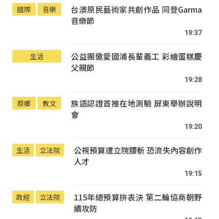
台澳原民藝術家共創作品 同登Garma
國際
音樂
音樂節
19:37
公益團邀愛國浦長輩義工 彩繪蛋糕慶
生活
父親節
19:28
族語認證首推在地測驗 屏東舉辦說明
原鄉
教文
會
19:20
公視預算遭立院腰斬 恐流失內容創作
生活
立法院
人才
19:15
115年總預算拚表決 第二輪協商朝野
政經
立法院
續攻防