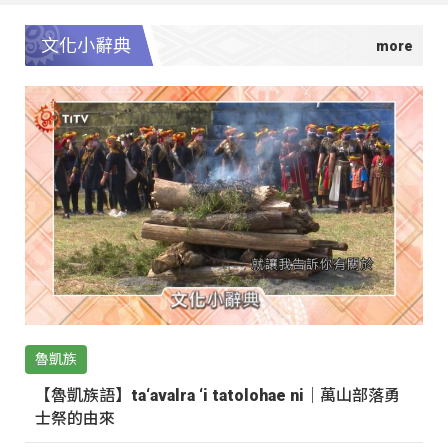
文化小辭典
魯凱族
【魯凱族語】ta‘avalra ‘i tatolohae ni｜萬山部落勇
士祭的由來