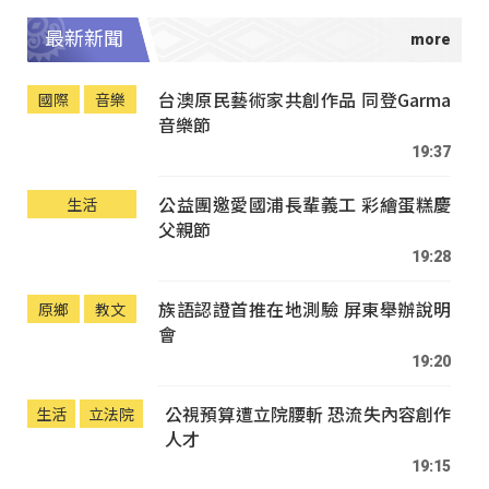
最新新聞
台澳原民藝術家共創作品 同登Garma
國際
音樂
音樂節
19:37
公益團邀愛國浦長輩義工 彩繪蛋糕慶
生活
父親節
19:28
族語認證首推在地測驗 屏東舉辦說明
原鄉
教文
會
19:20
公視預算遭立院腰斬 恐流失內容創作
生活
立法院
人才
19:15