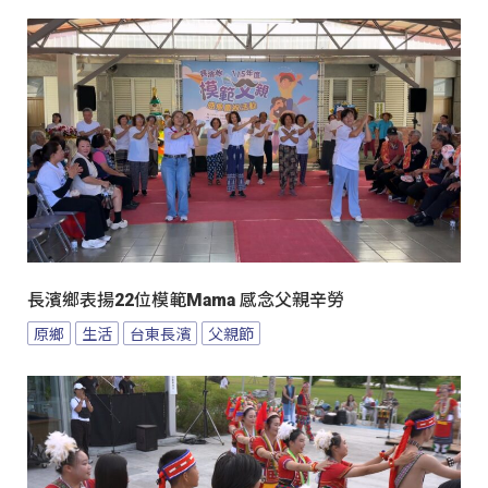
長濱鄉表揚22位模範Mama 感念父親辛勞
原鄉
生活
台東長濱
父親節