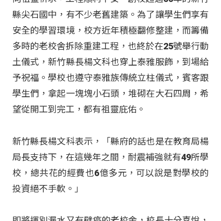
縣尖石國中，有不少老舊建築。為了讓學生們享有
安全的學習環境，校方近年積極翻修整建，而籌備
多時的老校舍拆除重建工程，也終於在25號舉行動
土儀式，新竹縣長楊文科也穿上泰雅服飾，到場給
予祝福。學校也遵守泰雅族傳統立柱儀式，賓客跟
學生們，拿起一塊塊小石頭，堆砌在大石四周，希
望從開工到完工，都有祖靈庇佑。
新竹縣長楊文科表示，「縣府的話也是在教育局楊
局長支持下，在這幾年之間，耐震補強就有49所學
校，總共花的經費也6億多元，可以說是對學校的
投資絕不手軟。」
即將揮別漏水又有壁癌的老校舍，校長十分喜悅，