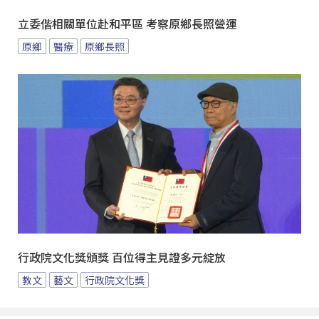
立委偕相關單位赴和平區 考察原鄉長照營運
原鄉
醫療
原鄉長照
行政院文化獎頒獎 百位得主見證多元綻放
教文
藝文
行政院文化獎