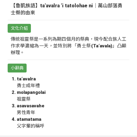
【魯凱族語】ta‘avalra ‘i tatolohae ni｜萬山部落勇
士祭的由來
文化介紹
傳統祖靈祭是一系列為期四個月的祭典，現今配合族人工
作求學濃縮為一天，並特別將「勇士祭(Ta‘avala)」凸顯
辦理。
小辭典
ta‘avalra
勇士成年禮
molapangolai
祖靈祭
asavasavahe
男性青年
atamatama
父字輩的稱呼