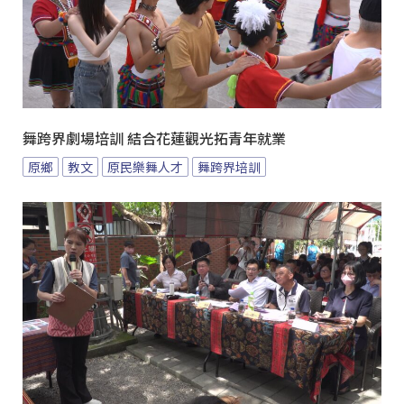
舞跨界劇場培訓 結合花蓮觀光拓青年就業
原鄉
教文
原民樂舞人才
舞跨界培訓