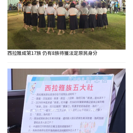
西拉雅成第17族 仍有8族待獲法定原民身分