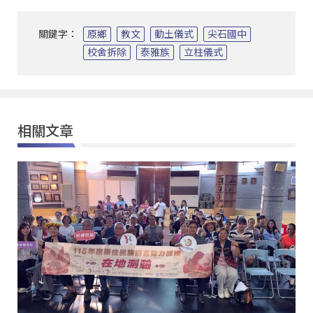
關鍵字：
原鄉
教文
動土儀式
尖石國中
校舍拆除
泰雅族
立柱儀式
相關文章