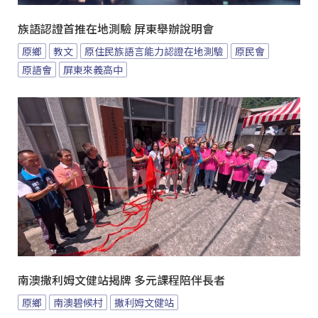
族語認證首推在地測驗 屏東舉辦說明會
原鄉
教文
原住民族語言能力認證在地測驗
原民會
原語會
屏東來義高中
南澳撒利姆文健站揭牌 多元課程陪伴長者
原鄉
南澳碧候村
撒利姆文健站