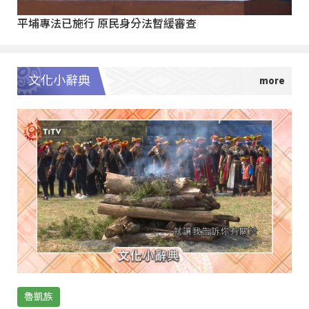
平埔專法已施行 原民身分法暫緩審查
文化小辭典
魯凱族