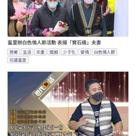
富里辦白色情人節活動 表揚「寶石級」夫妻
原鄉
生活
夫妻
婚姻
少子化
愛情
白色情人節
花蓮富里