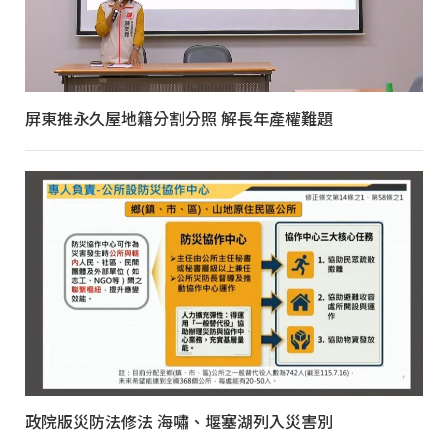
屏東推永久屋地籍分割分照 解長年產權難題
政院版災防法修法 海嘯、堰塞湖列入災害別