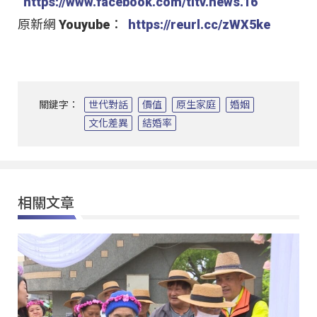
https://www.facebook.com/titv.news.16
原新網 Youyube：
https://reurl.cc/zWX5ke
關鍵字：
世代對話
價值
原生家庭
婚姻
文化差異
結婚率
相關文章