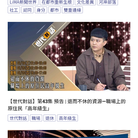
LiMA新聞世界
在都市重新生根
文化差異
河岸部落
社工
認同
身分
都市
雙重邊緣
【世代對話】第43集 預告 | 退而不休的資源—職場上的
原住民「高年級生」
世代對話
職場
退休
高年級生