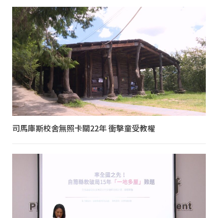
司馬庫斯校舍無照卡關22年 衝擊童受教權