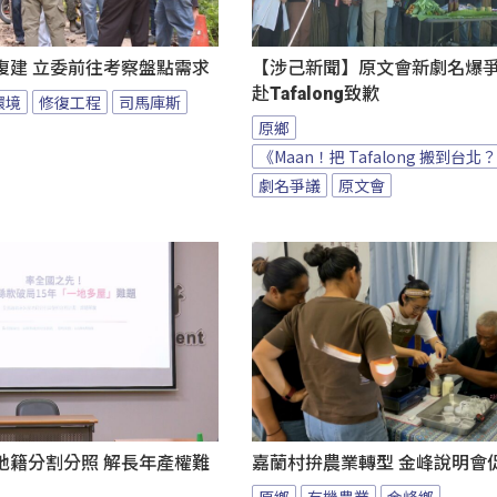
復建 立委前往考察盤點需求
【涉己新聞】原文會新劇名爆爭議
赴Tafalong致歉
環境
修復工程
司馬庫斯
原鄉
《Maan！把 Tafalong 搬到台北
劇名爭議
原文會
地籍分割分照 解長年產權難
嘉蘭村拚農業轉型 金峰說明會
原鄉
有機農業
金峰鄉