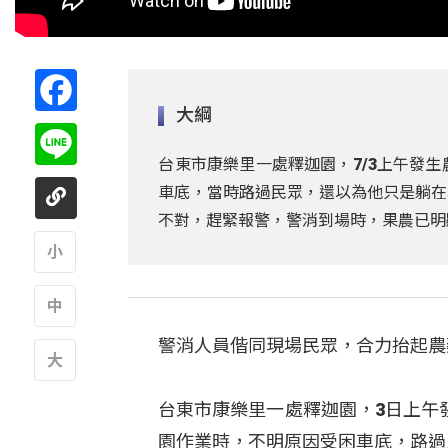
Facebook
大綱
Line
台東市康樂里一處釋迦園，7/3上午發
車底，當時路過民眾，還以為他只是躺在
不對，趕緊報警，警消到場時，果農已明
A
警消人員偕同現場民眾，合力抬起農
A
A
台東市康樂里一處釋迦園，3日上午
園作業時，不明原因受困車底，路過