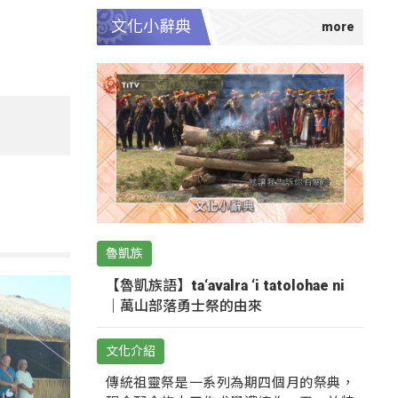
文化小辭典
魯凱族
【魯凱族語】ta‘avalra ‘i tatolohae ni
｜萬山部落勇士祭的由來
文化介紹
傳統祖靈祭是一系列為期四個月的祭典，