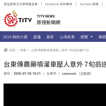
原住民族文化事業基金會
Facebook 粉絲專頁
YouTube 頻道
TITV NEWS
原視新聞網
2024 總統大選
直播
最新
山海氣象
總覽
專題
首頁
原鄉
台東傳農藥噴灌車壓人意外 7旬翁送醫不治
台東傳農藥噴灌車壓人意外 7旬翁
發布：2026-07-03 19:21
台東市
zemzem （古聖典）