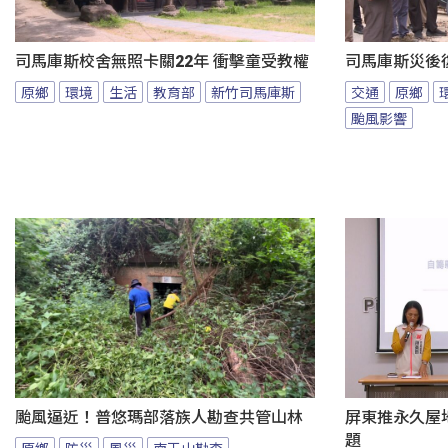
司馬庫斯校舍無照卡關22年 衝擊童受教權
司馬庫斯災後
原鄉
環境
生活
教育部
新竹司馬庫斯
交通
原鄉
颱風影響
颱風逼近！普悠瑪部落族人勘查共管山林
屏東推永久屋
題
原鄉
防災
風災
南王山勘查