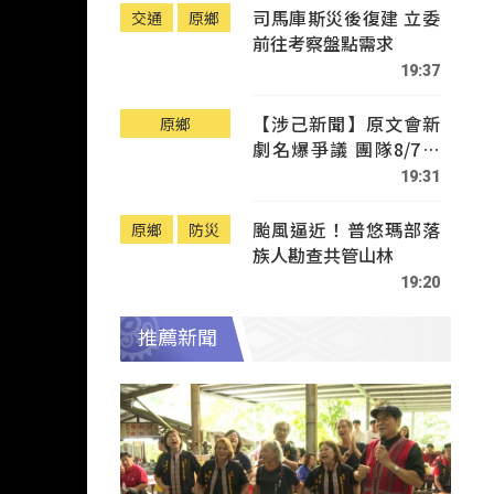
司馬庫斯災後復建 立委
交通
原鄉
前往考察盤點需求
19:37
【涉己新聞】原文會新
原鄉
劇名爆爭議 團隊8/7赴
Tafalong致歉
19:31
颱風逼近！普悠瑪部落
原鄉
防災
族人勘查共管山林
19:20
推薦新聞