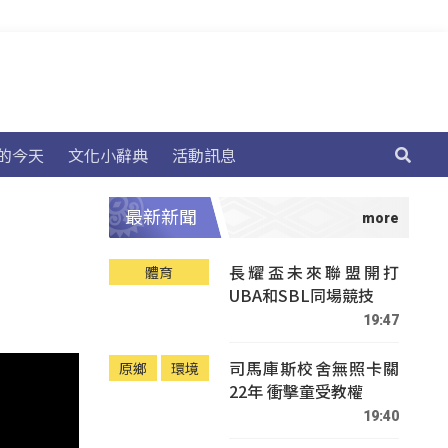
的今天
文化小辭典
活動訊息
最新新聞
長耀盃未來聯盟開打
體育
UBA和SBL同場競技
19:47
司馬庫斯校舍無照卡關
原鄉
環境
22年 衝擊童受教權
19:40