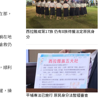
在那，
西拉雅成第17族 仍有8族待獲法定原民身
分
躺在地
搶救仍
，順利
醒，操
平埔專法已施行 原民身分法暫緩審查