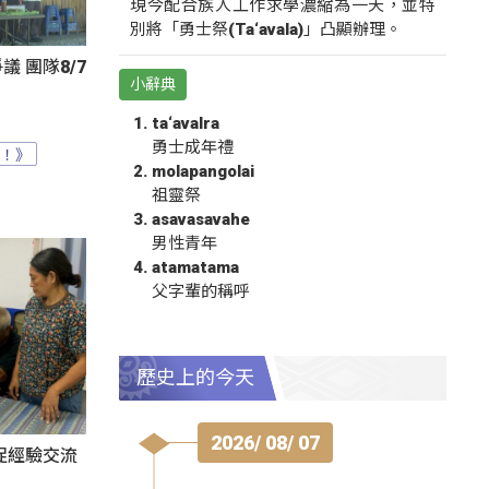
現今配合族人工作求學濃縮為一天，並特
別將「勇士祭(Ta‘avala)」凸顯辦理。
 團隊8/7
小辭典
ta‘avalra
勇士成年禮
？！》
molapangolai
祖靈祭
asavasavahe
男性青年
atamatama
父字輩的稱呼
歷史上的今天
2026/ 08/ 07
促經驗交流