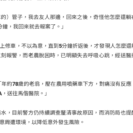
車的）管子，我去友人那邊，回來之後，奇怪他怎麼還躺
分鐘，我回來就去報案了。」
上修車，不以為意，直到5分鐘折返後，才發現人怎麼還
立刻報警，而老農脫困時，已明顯失去呼吸心跳，經送醫
「年約78歲的老翁，壓在農用噴藥車下方，對痛沒有反應
CA，送往馬偕醫院。」
漏水，目前警方仍持續調查釐清事故原因，而消防局也提
意周遭環境，以降低意外發生風險。