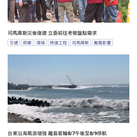
司馬庫斯災後復建 立委前往考察盤點需求
交通
原鄉
環境
修復工程
司馬庫斯
颱風影響
台東沿海風浪增強 離島客輪8/7午後至8/9停航