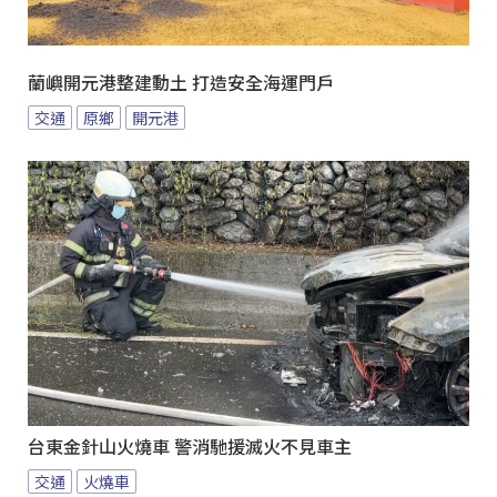
蘭嶼開元港整建動土 打造安全海運門戶
交通
原鄉
開元港
台東金針山火燒車 警消馳援滅火不見車主
交通
火燒車