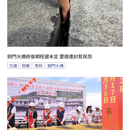
銅門大橋修復期程遲未定 要道遭封惹民怨
交通
原鄉
秀林
銅門大橋