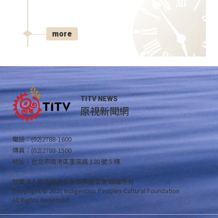
more
TITV NEWS
原視新聞網
電話：(02)2788-1600
傳真：(02)2788-1500
地址：台北市南港區重陽路 120 號 5 樓
財團法人原住民族文化事業基金會 版權所有
Copyright © 2021 Indigenous Peoples Cultural Foundation
All Rights Reserved .