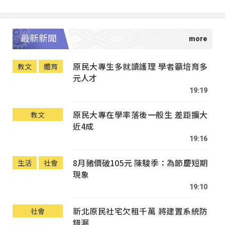
最新新聞
原民大專生多就讀護理 學者籲培育多
教文
體育
元人才
19:19
原民大專在學率落後一般生 差距擴大
教文
近4成
19:16
8月豬價破105元 陳駿季：為節慶短期
生活
社會
現象
19:10
新北原民社宅欠租千萬 將建置系統防
社會
錯漏