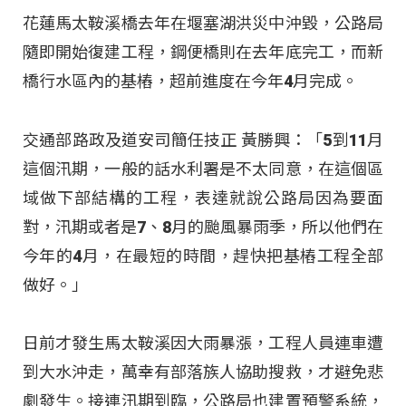
花蓮馬太鞍溪橋去年在堰塞湖洪災中沖毀，公路局
隨即開始復建工程，鋼便橋則在去年底完工，而新
橋行水區內的基樁，超前進度在今年4月完成。
交通部路政及道安司簡任技正 黃勝興：「5到11月
這個汛期，一般的話水利署是不太同意，在這個區
域做下部結構的工程，表達就說公路局因為要面
對，汛期或者是7、8月的颱風暴雨季，所以他們在
今年的4月，在最短的時間，趕快把基樁工程全部
做好。」
日前才發生馬太鞍溪因大雨暴漲，工程人員連車遭
到大水沖走，萬幸有部落族人協助搜救，才避免悲
劇發生。接連汛期到臨，公路局也建置預警系統，