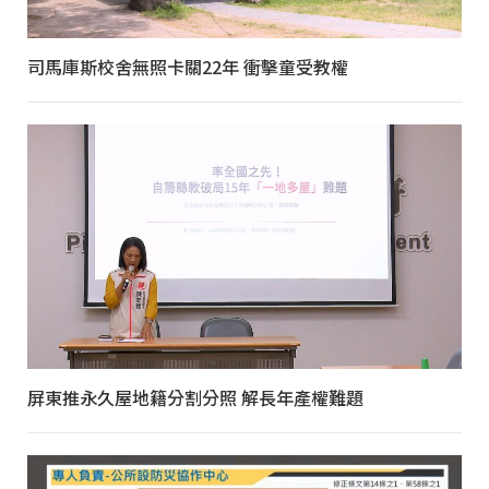
司馬庫斯校舍無照卡關22年 衝擊童受教權
屏東推永久屋地籍分割分照 解長年產權難題