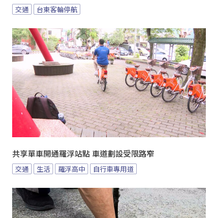
交通
台東客輪停航
共享單車開通羅浮站點 車道劃設受限路窄
交通
生活
羅浮高中
自行車專用道