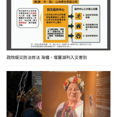
政院版災防法修法 海嘯、堰塞湖列入災害別