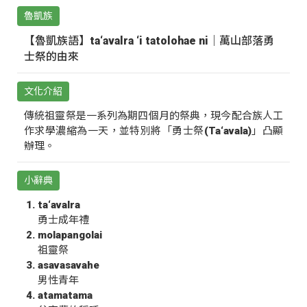
魯凱族
【魯凱族語】ta‘avalra ‘i tatolohae ni｜萬山部落勇
士祭的由來
文化介紹
傳統祖靈祭是一系列為期四個月的祭典，現今配合族人工
作求學濃縮為一天，並特別將「勇士祭(Ta‘avala)」凸顯
辦理。
小辭典
ta‘avalra
勇士成年禮
molapangolai
祖靈祭
asavasavahe
男性青年
atamatama