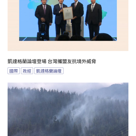
凱達格蘭論壇登場 台灣攜盟友抗境外威脅
國際
政經
凱達格蘭論壇