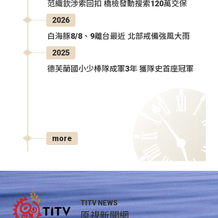
范織欽涉索回扣 橋檢發動搜索120萬交保
2026
白海豚8/8、9離台最近 北部戒備強風大雨
2025
德芙蘭國小少棒隊成軍3年 獲隊史首座冠軍
more
TITV NEWS
原視新聞網