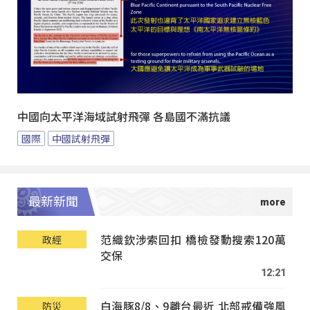
中國向太平洋海域試射飛彈 各島國不滿抗議
國際
中國試射飛彈
最新新聞
范織欽涉索回扣 橋檢發動搜索120萬
政經
交保
12:21
白海豚8/8、9離台最近 北部戒備強風
防災