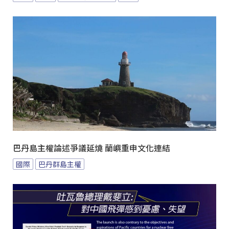
巴丹島主權論述爭議延燒 蘭嶼重申文化連結
國際
巴丹群島主權