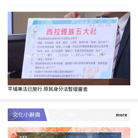
平埔專法已施行 原民身分法暫緩審查
文化小辭典