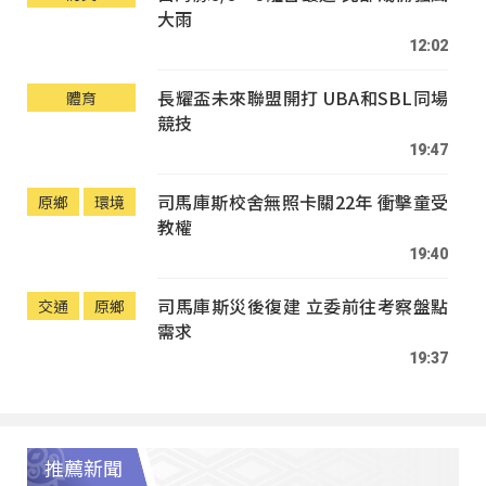
大雨
12:02
長耀盃未來聯盟開打 UBA和SBL同場
體育
競技
19:47
司馬庫斯校舍無照卡關22年 衝擊童受
原鄉
環境
教權
19:40
司馬庫斯災後復建 立委前往考察盤點
交通
原鄉
需求
19:37
推薦新聞