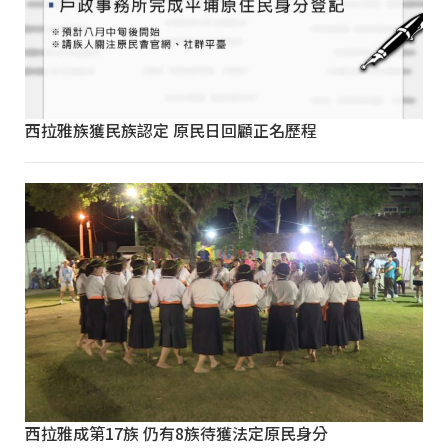
西拉雅族獲民族認定 原民日回顧正名歷程
西拉雅成第17族 仍有8族待獲法定原民身分