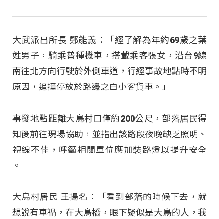
大武派出所長 鄭能義：「經了解為年約69歲之葉
姓男子，騎乘普種機車，搭載乘客張女，沿台9線
南往北方向行駛於外側車道，行經事故地點時不明
原因，追撞停放於路邊之自小客貨車。」
事發地點距離大鳥村口僅約200公尺，部落居民得
知後前往現場協助，並指出該路段夜晚缺乏照明、
視線不佳，呼籲相關單位應加裝路燈以提升安全
。
大鳥村居民 王揚名：「看到部落的時候下去，就
想說有車禍，在大鳥橋，眼下疑似是大鳥的人，我