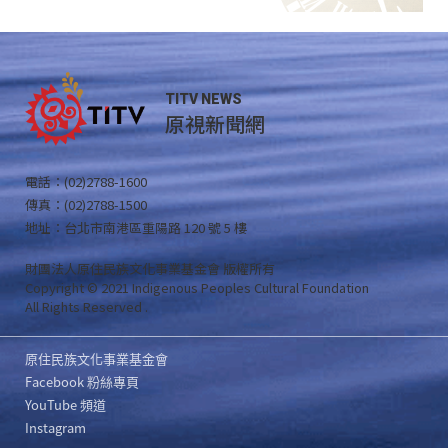
TITV NEWS
原視新聞網
電話：(02)2788-1600
傳真：(02)2788-1500
地址：台北市南港區重陽路 120 號 5 樓
財團法人原住民族文化事業基金會 版權所有
Copyright © 2021 Indigenous Peoples Cultural Foundation
All Rights Reserved .
原住民族文化事業基金會
Facebook 粉絲專頁
YouTube 頻道
Instagram