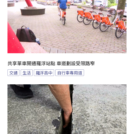
共享單車開通羅浮站點 車道劃設受限路窄
交通
生活
羅浮高中
自行車專用道