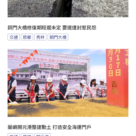
銅門大橋修復期程遲未定 要道遭封惹民怨
交通
原鄉
秀林
銅門大橋
蘭嶼開元港整建動土 打造安全海運門戶