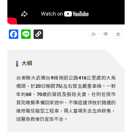
Facebook
Line
A
A
A
大綱
台東縣大武鄉台9線南迴公路416公里處的大鳥
橋頭，於20日晚間7點左右發生嚴重車禍。一對
年約60、70歲的葉姓及張姓夫妻，在附近夜市
買完晚餐準備回家途中，不慎追撞停放於路邊的
維修電信箱型工程車，兩人當場失去生命跡象，
送醫急救後仍宣告不治。