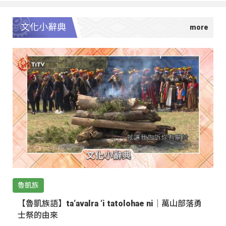
文化小辭典
魯凱族
【魯凱族語】ta‘avalra ‘i tatolohae ni｜萬山部落勇
士祭的由來