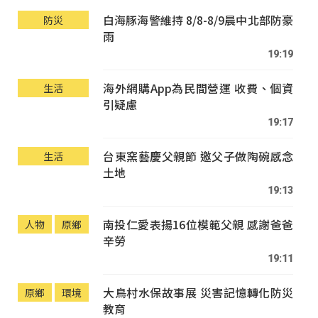
白海豚海警維持 8/8-8/9晨中北部防豪
防災
雨
19:19
海外網購App為民間營運 收費、個資
生活
引疑慮
19:17
台東窯藝慶父親節 邀父子做陶碗感念
生活
土地
19:13
南投仁愛表揚16位模範父親 感謝爸爸
人物
原鄉
辛勞
19:11
大鳥村水保故事展 災害記憶轉化防災
原鄉
環境
教育