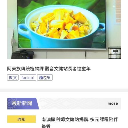
阿美族傳統植物課 觀音文健站長者憶童年
教文
facidol
麵包果
最新新聞
南澳撒利姆文健站揭牌 多元課程陪伴
原鄉
長者