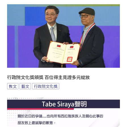
行政院文化獎頒獎 百位得主見證多元綻放
教文
藝文
行政院文化獎