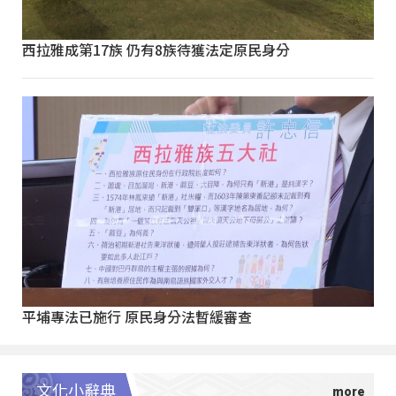
西拉雅成第17族 仍有8族待獲法定原民身分
平埔專法已施行 原民身分法暫緩審查
文化小辭典