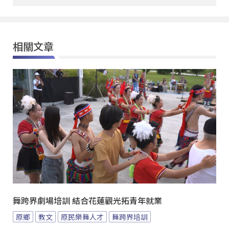
相關文章
舞跨界劇場培訓 結合花蓮觀光拓青年就業
原鄉
教文
原民樂舞人才
舞跨界培訓