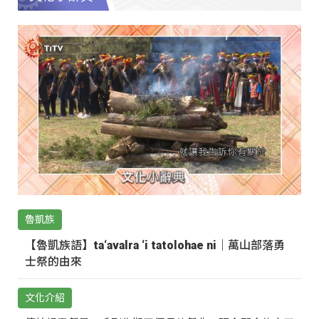
魯凱族
【魯凱族語】ta‘avalra ‘i tatolohae ni｜萬山部落勇
士祭的由來
文化介紹