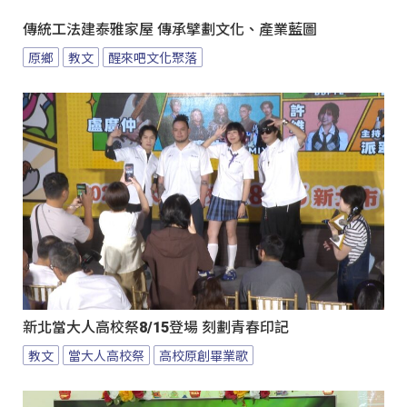
傳統工法建泰雅家屋 傳承擘劃文化、產業藍圖
原鄉
教文
醒來吧文化聚落
新北當大人高校祭8/15登場 刻劃青春印記
教文
當大人高校祭
高校原創畢業歌