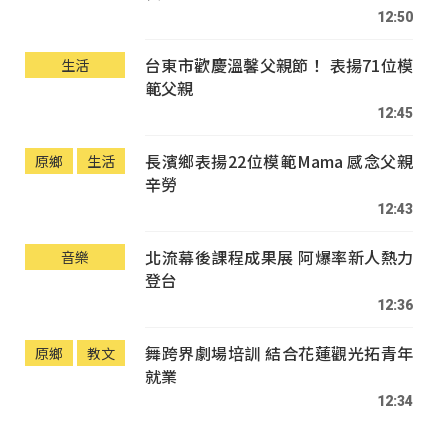
12:50
台東市歡慶溫馨父親節！ 表揚71位模
生活
範父親
12:45
長濱鄉表揚22位模範Mama 感念父親
原鄉
生活
辛勞
12:43
北流幕後課程成果展 阿爆率新人熱力
音樂
登台
12:36
舞跨界劇場培訓 結合花蓮觀光拓青年
原鄉
教文
就業
12:34