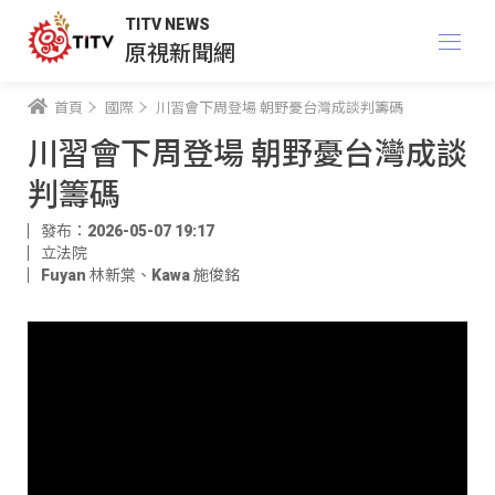
TITV NEWS
原視新聞網
首頁
國際
川習會下周登場 朝野憂台灣成談判籌碼
川習會下周登場 朝野憂台灣成談
判籌碼
發布：2026-05-07 19:17
立法院
Fuyan 林新棠
、
Kawa 施俊銘