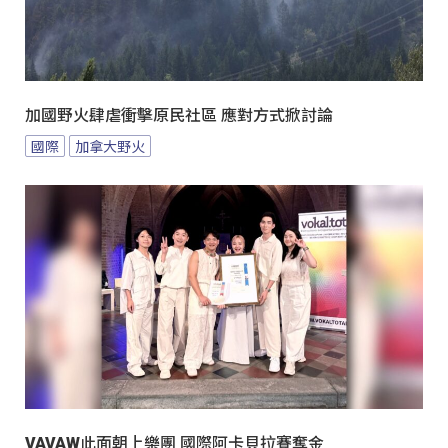
加國野火肆虐衝擊原民社區 應對方式掀討論
國際
加拿大野火
VAVAW此面朝上樂團 國際阿卡貝拉賽奪金