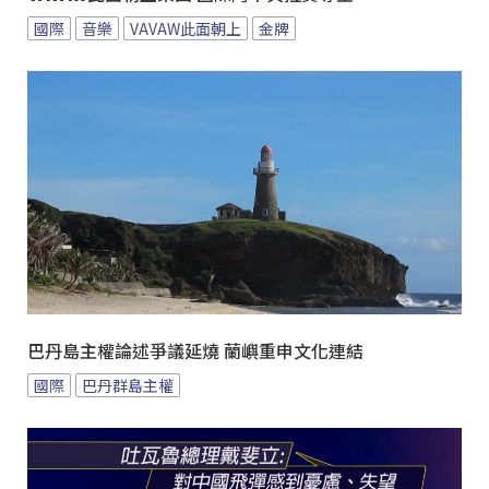
國際
音樂
VAVAW此面朝上
金牌
巴丹島主權論述爭議延燒 蘭嶼重申文化連結
國際
巴丹群島主權