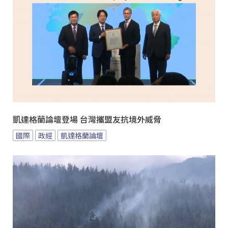
凱達格蘭論壇登場 台灣攜盟友抗境外威脅
國際
政經
凱達格蘭論壇