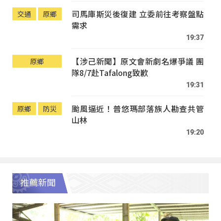
司馬庫斯災後復建 立委前往考察盤點
交通
原鄉
需求
19:37
【涉己新聞】原文會新劇名爆爭議 團
原鄉
隊8/7赴Tafalong致歉
19:31
颱風逼近！普悠瑪部落族人勘查共管
原鄉
防災
山林
19:20
推薦新聞