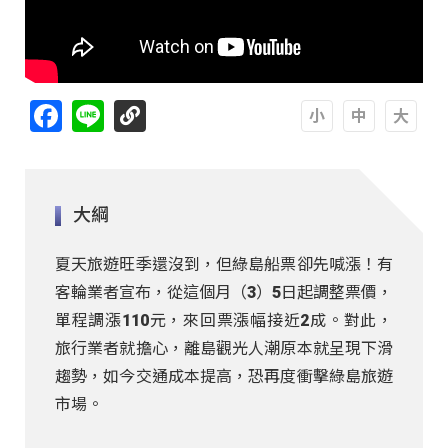
Facebook
Line
A
A
A
大綱
夏天旅遊旺季還沒到，但綠島船票卻先喊漲！有
客輪業者宣布，從這個月（3）5日起調整票價，
單程調漲110元，來回票漲幅接近2成。對此，
旅行業者就擔心，離島觀光人潮原本就呈現下滑
趨勢，如今交通成本提高，恐再度衝擊綠島旅遊
市場。