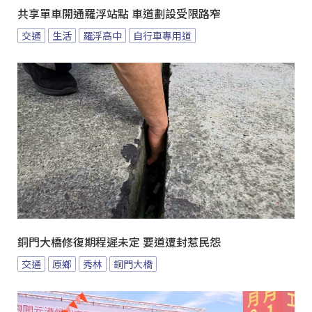
共享單車開通羅浮站點 車道劃設受限路窄
交通
生活
羅浮高中
自行車專用道
銅門大橋修復期程遲未定 要道遭封惹民怨
交通
原鄉
秀林
銅門大橋