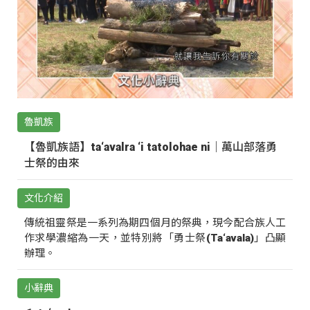
魯凱族
【魯凱族語】ta‘avalra ‘i tatolohae ni｜萬山部落勇
士祭的由來
文化介紹
傳統祖靈祭是一系列為期四個月的祭典，現今配合族人工
作求學濃縮為一天，並特別將「勇士祭(Ta‘avala)」凸顯
辦理。
小辭典