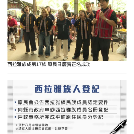
西拉雅族成第17族 原民日慶賀正名成功