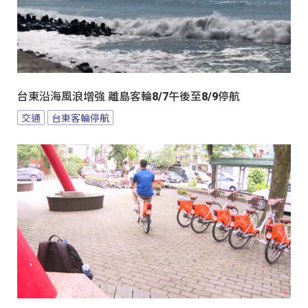
台東沿海風浪增強 離島客輪8/7午後至8/9停航
交通
台東客輪停航