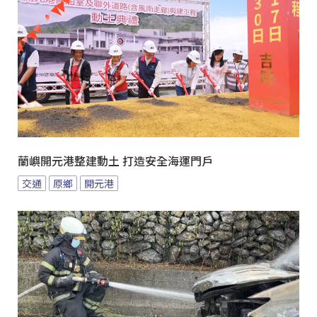
蘭嶼開元港整建動土 打造安全海運門戶
交通
原鄉
開元港