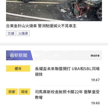
台東金針山火燒車 警消馳援滅火不見車主
交通
火燒車
最新新聞
長耀盃未來聯盟開打 UBA和SBL同場
體育
競技
19:47
司馬庫斯校舍無照卡關22年 衝擊童受
原鄉
環境
教權
19:40