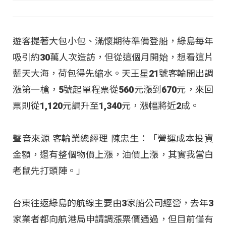
遊客提著大包小包、滿懷期待準備登船，綠島每年
吸引約30萬人次造訪，但從這個月開始，想看這片
藍天大海，荷包得先縮水。天王星21號客輪開出調
漲第一槍，5號起單程票從560元漲到670元，來回
票則從1,120元調升至1,340元，漲幅將近2成。
聲音來源 客輪業總經理 陳忠生：「營運成本投資
金額，還有整個物價上漲，油價上漲，其實我當白
老鼠先打頭陣。」
台東往返綠島的航線主要由3家船公司經營，去年3
家業者都向航港局申請調漲票價通過，但目前僅有