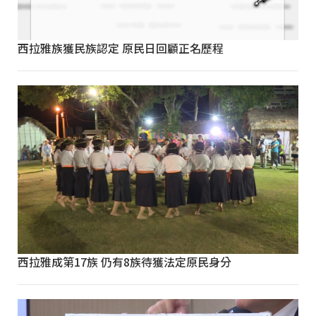
西拉雅族獲民族認定 原民日回顧正名歷程
西拉雅成第17族 仍有8族待獲法定原民身分