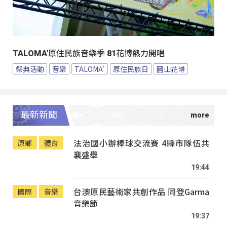
TALOMA'原住民族音樂季 81花博熱力開唱
祭典活動
音樂
TALOMA'
原住民族日
圓山花博
最新新聞
法治國小辦棒球交流賽 4縣市隊伍共
原鄉
體育
襄盛舉
19:44
台澳原民藝術家共創作品 同登Garma
國際
音樂
音樂節
19:37