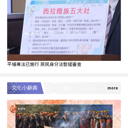
平埔專法已施行 原民身分法暫緩審查
文化小辭典