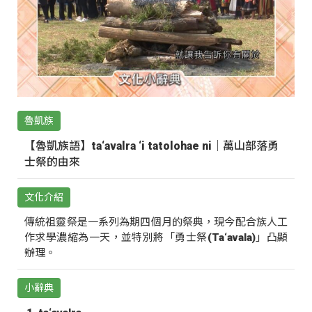
魯凱族
【魯凱族語】ta‘avalra ‘i tatolohae ni｜萬山部落勇
士祭的由來
文化介紹
傳統祖靈祭是一系列為期四個月的祭典，現今配合族人工
作求學濃縮為一天，並特別將「勇士祭(Ta‘avala)」凸顯
辦理。
小辭典