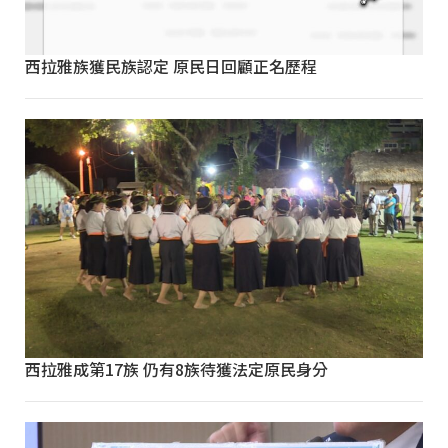
西拉雅族獲民族認定 原民日回顧正名歷程
西拉雅成第17族 仍有8族待獲法定原民身分