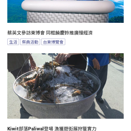
蔡英文參訪東博會 同框饒慶鈴推廣慢經濟
生活
祭典活動
台東博覽會
Kiwit部落Paliwal登場 漁獲遊街展狩獵實力