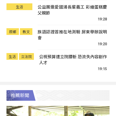
公益團邀愛國浦長輩義工 彩繪蛋糕慶
生活
父親節
19:28
族語認證首推在地測驗 屏東舉辦說明
原鄉
教文
會
19:20
公視預算遭立院腰斬 恐流失內容創作
生活
立法院
人才
19:15
推薦新聞