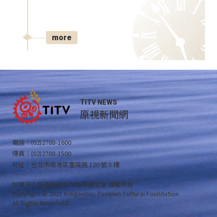
more
TITV NEWS
原視新聞網
電話：(02)2788-1600
傳真：(02)2788-1500
地址：台北市南港區重陽路 120 號 5 樓
財團法人原住民族文化事業基金會 版權所有
Copyright © 2021 Indigenous Peoples Cultural Foundation
All Rights Reserved .