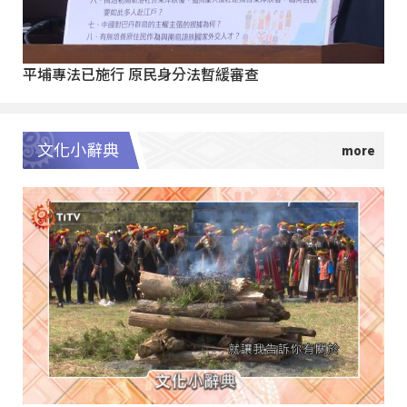
平埔專法已施行 原民身分法暫緩審查
文化小辭典