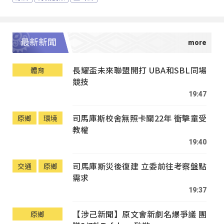
最新新聞
長耀盃未來聯盟開打 UBA和SBL同場
體育
競技
19:47
司馬庫斯校舍無照卡關22年 衝擊童受
原鄉
環境
教權
19:40
司馬庫斯災後復建 立委前往考察盤點
交通
原鄉
需求
19:37
【涉己新聞】原文會新劇名爆爭議 團
原鄉