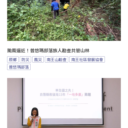
颱風逼近！普悠瑪部落族人勘查共管山林
原鄉
防災
風災
南王山勘查
南王社區發展協會
普悠瑪部落