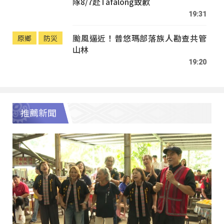
隊8/7赴Tafalong致歉
19:31
颱風逼近！普悠瑪部落族人勘查共管
原鄉
防災
山林
19:20
推薦新聞