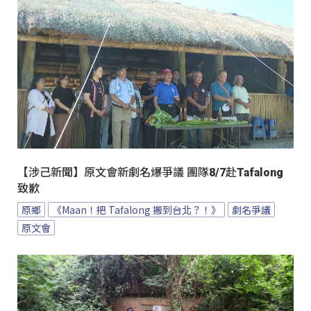
【涉己新聞】原文會新劇名爆爭議 團隊8/7赴Tafalong
致歉
原鄉
《Maan！把 Tafalong 搬到台北？！》
劇名爭議
原文會