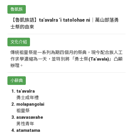
魯凱族
【魯凱族語】ta‘avalra ‘i tatolohae ni｜萬山部落勇
士祭的由來
文化介紹
傳統祖靈祭是一系列為期四個月的祭典，現今配合族人工
作求學濃縮為一天，並特別將「勇士祭(Ta‘avala)」凸顯
辦理。
小辭典
ta‘avalra
勇士成年禮
molapangolai
祖靈祭
asavasavahe
男性青年
atamatama