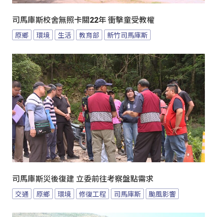
司馬庫斯校舍無照卡關22年 衝擊童受教權
原鄉
環境
生活
教育部
新竹司馬庫斯
司馬庫斯災後復建 立委前往考察盤點需求
交通
原鄉
環境
修復工程
司馬庫斯
颱風影響