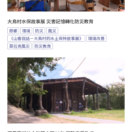
大鳥村水保故事展 災害記憶轉化防災教育
原鄉
環境
防災
風災
《山會說話－大鳥村的水土保持故事展》
環境改善
莫拉克風災
防災教育