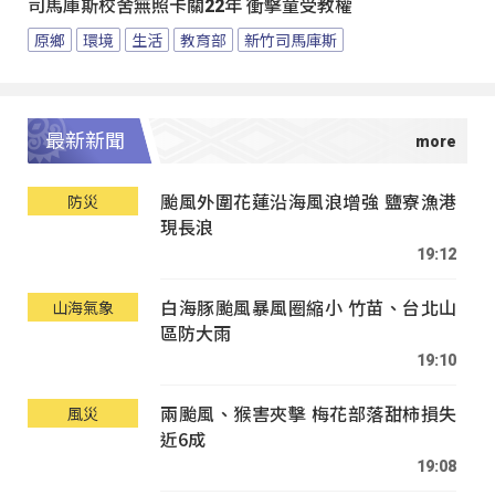
司馬庫斯校舍無照卡關22年 衝擊童受教權
原鄉
環境
生活
教育部
新竹司馬庫斯
最新新聞
颱風外圍花蓮沿海風浪增強 鹽寮漁港
防災
現長浪
19:12
白海豚颱風暴風圈縮小 竹苗、台北山
山海氣象
區防大雨
19:10
兩颱風、猴害夾擊 梅花部落甜柿損失
風災
近6成
19:08