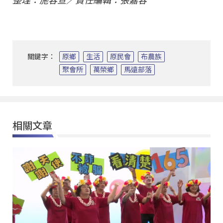
整理：施容亘／責任編輯：張嘉容
關鍵字：
原鄉
生活
原民會
布農族
聚會所
萬榮鄉
馬遠部落
相關文章