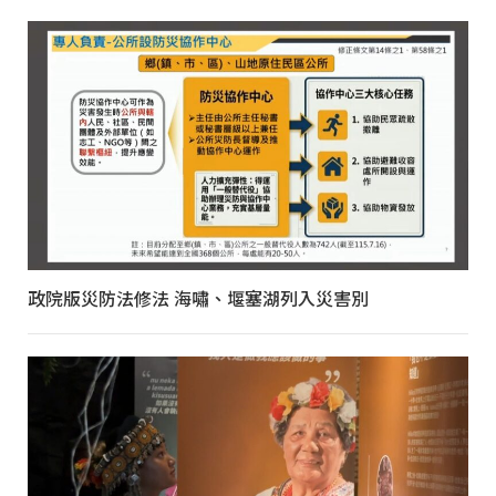
政院版災防法修法 海嘯、堰塞湖列入災害別