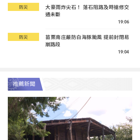
大豪雨炸尖石！ 落石阻路及時搶修交
防災
通未斷
19:06
苗栗南庄嚴防白海豚颱風 提前封閉易
防災
崩路段
19:04
推薦新聞