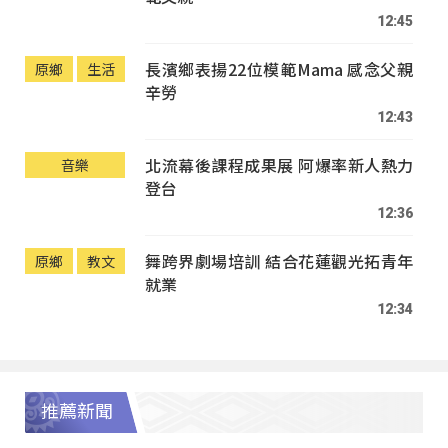
12:45
長濱鄉表揚22位模範Mama 感念父親
原鄉
生活
辛勞
12:43
北流幕後課程成果展 阿爆率新人熱力
音樂
登台
12:36
舞跨界劇場培訓 結合花蓮觀光拓青年
原鄉
教文
就業
12:34
推薦新聞