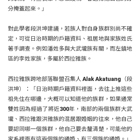
分掩蓋起來。」
對此學者段洪坤建議，若族人對自身族群別尚不確
定，可從日治時期的戶籍資料、祖居地與家族姓氏
著手調查。例如潘姓多與大武壠族有關，而左鎮地
區的李姓家族，多屬於西拉雅族。
西拉雅族跨地部落聯盟召集人 Alak Akatuang（段
洪坤）：「日治時期戶籍資料裡面，去往上推這些
祖先住在哪邊，大概可以知道他的族群，如果通常
雙姓因為經過了將近300年，南部的兩個族群大武
壠、西拉雅跟洪雅族的混居跟婚姻的往來，他自己
要認同哪一個族群，他自己要去釐清楚，可能他的
家系裡面有這兩個族的通婚、有三個族的通婚。」