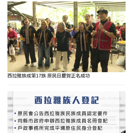
西拉雅族成第17族 原民日慶賀正名成功