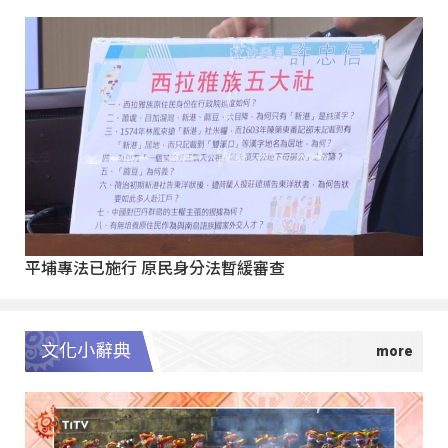
平埔專法已施行 原民身分法暫緩審查
文化小辭典