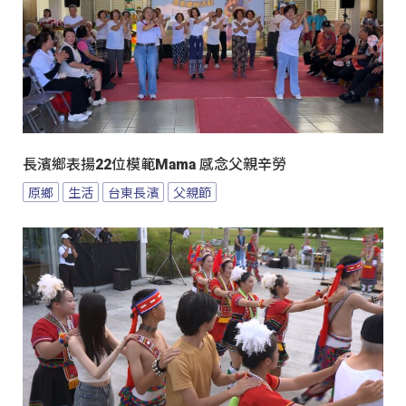
長濱鄉表揚22位模範Mama 感念父親辛勞
原鄉
生活
台東長濱
父親節