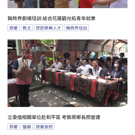
舞跨界劇場培訓 結合花蓮觀光拓青年就業
原鄉
教文
原民樂舞人才
舞跨界培訓
立委偕相關單位赴和平區 考察原鄉長照營運
原鄉
醫療
原鄉長照