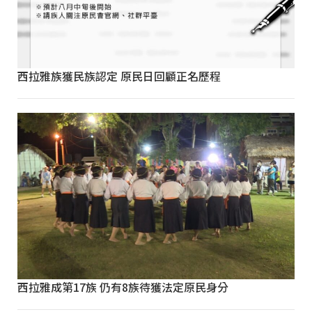
西拉雅族獲民族認定 原民日回顧正名歷程
西拉雅成第17族 仍有8族待獲法定原民身分