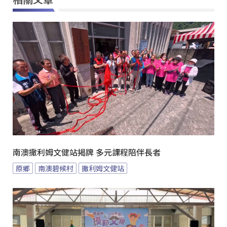
南澳撒利姆文健站揭牌 多元課程陪伴長者
原鄉
南澳碧候村
撒利姆文健站