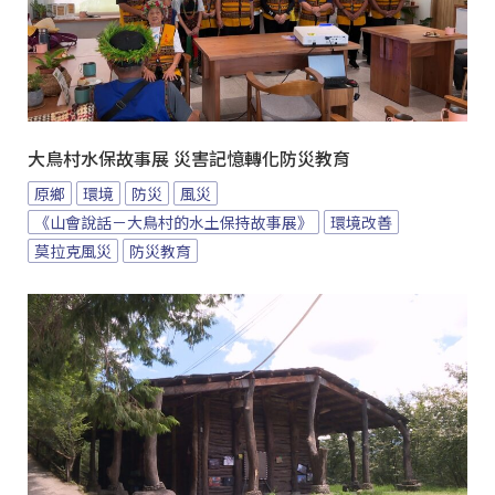
大鳥村水保故事展 災害記憶轉化防災教育
原鄉
環境
防災
風災
《山會說話－大鳥村的水土保持故事展》
環境改善
莫拉克風災
防災教育