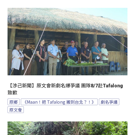
【涉己新聞】原文會新劇名爆爭議 團隊8/7赴Tafalong
致歉
原鄉
《Maan！把 Tafalong 搬到台北？！》
劇名爭議
原文會