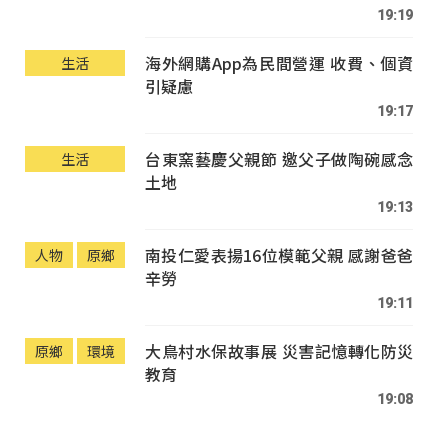
19:19
海外網購App為民間營運 收費、個資
生活
引疑慮
19:17
台東窯藝慶父親節 邀父子做陶碗感念
生活
土地
19:13
南投仁愛表揚16位模範父親 感謝爸爸
人物
原鄉
辛勞
19:11
大鳥村水保故事展 災害記憶轉化防災
原鄉
環境
教育
19:08