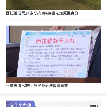
西拉雅成第17族 仍有8族待獲法定原民身分
平埔專法已施行 原民身分法暫緩審查
文化小辭典