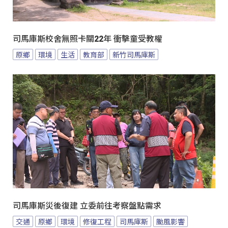
司馬庫斯校舍無照卡關22年 衝擊童受教權
原鄉
環境
生活
教育部
新竹司馬庫斯
司馬庫斯災後復建 立委前往考察盤點需求
交通
原鄉
環境
修復工程
司馬庫斯
颱風影響