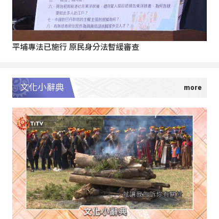
平埔專法已施行 原民身分法暫緩審查
文化小辭典