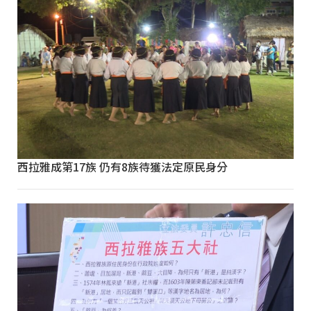
西拉雅成第17族 仍有8族待獲法定原民身分