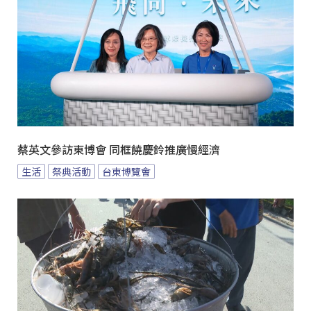
蔡英文參訪東博會 同框饒慶鈴推廣慢經濟
生活
祭典活動
台東博覽會