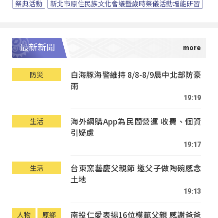
祭典活動
新北市原住民族文化會議暨歲時祭儀活動增能研習
最新新聞
白海豚海警維持 8/8-8/9晨中北部防豪
防災
雨
19:19
海外網購App為民間營運 收費、個資
生活
引疑慮
19:17
台東窯藝慶父親節 邀父子做陶碗感念
生活
土地
19:13
南投仁愛表揚16位模範父親 感謝爸爸
人物
原鄉