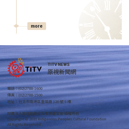
more
TITV NEWS
原視新聞網
電話：(02)2788-1600
傳真：(02)2788-1500
地址：台北市南港區重陽路 120 號 5 樓
財團法人原住民族文化事業基金會 版權所有
Copyright © 2021 Indigenous Peoples Cultural Foundation
All Rights Reserved .