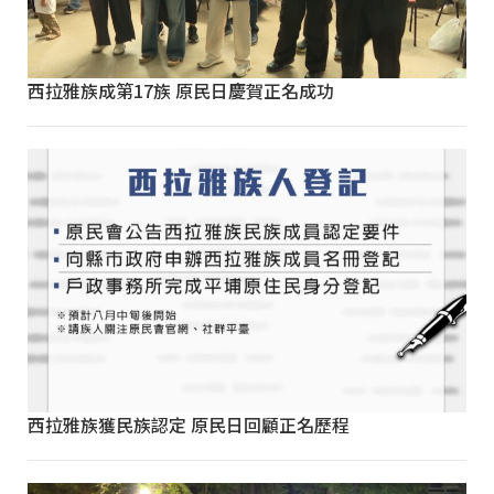
西拉雅族成第17族 原民日慶賀正名成功
西拉雅族獲民族認定 原民日回顧正名歷程