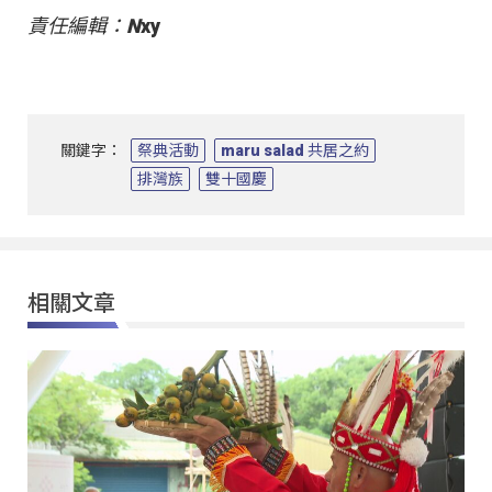
責任編輯：N
xy
關鍵字：
祭典活動
maru salad 共居之約
排灣族
雙十國慶
相關文章