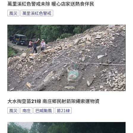
萬里溪紅色警戒未除 暖心店家送熱食伴民
風災
萬里溪紅色警戒
大水掏空苗21線 南庄鄉民射箭架繩索運物資
風災
南庄
巴威颱風
苗21線