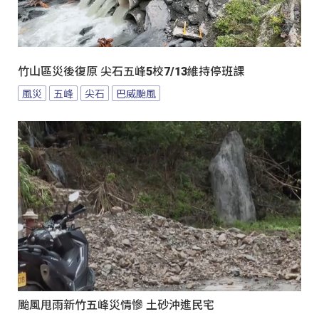
竹山區災後復原 尖石五峰5校7/13維持停班課
風災
五峰
尖石
巴威颱風
颱風甩雨新竹五峰災情慘 土砂沖進民宅