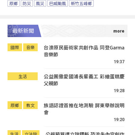
原鄉
防災
風災
巴威颱風
新竹五峰鄉
最新新聞
台澳原民藝術家共創作品 同登Garma
國際
音樂
音樂節
19:37
公益團邀愛國浦長輩義工 彩繪蛋糕慶
生活
父親節
19:28
族語認證首推在地測驗 屏東舉辦說明
原鄉
教文
會
19:20
公視預算遭立院腰斬 恐流失內容創作
生活
立法院