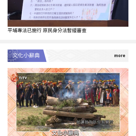
平埔專法已施行 原民身分法暫緩審查
文化小辭典