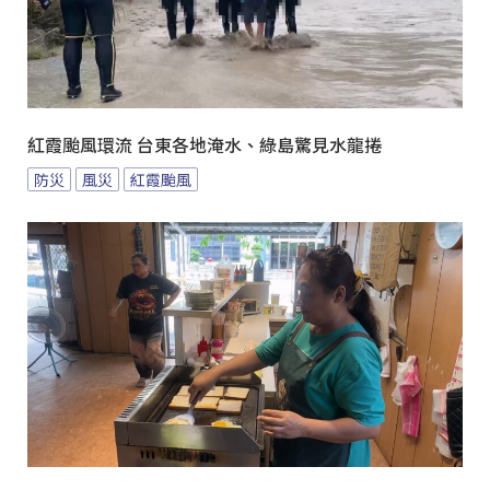
紅霞颱風環流 台東各地淹水、綠島驚見水龍捲
防災
風災
紅霞颱風