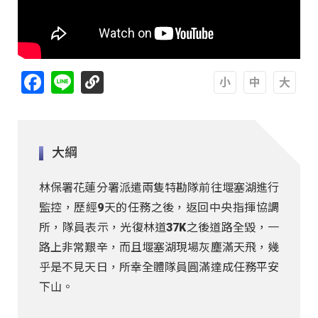
Facebook
Line
A
A
A
大綱
林保署花蓮分署派遣兩隻特勘隊前往堰塞湖進行
監控，歷經9天的任務之後，返回中央指揮協調
所，隊員表示，光復林道37K之後道路全毀，一
路上非常艱辛，而且堰塞湖現場灰塵滿天飛，幾
乎是不見天日，所幸全體隊員圓滿達成任務平安
下山。