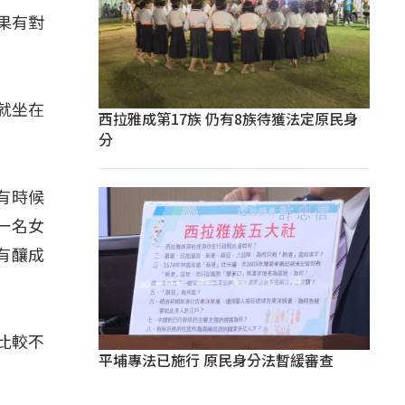
果有對
就坐在
西拉雅成第17族 仍有8族待獲法定原民身
分
有時候
一名女
有釀成
比較不
平埔專法已施行 原民身分法暫緩審查