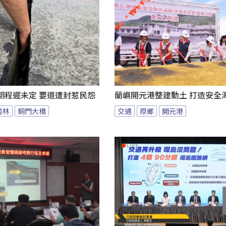
期程遲未定 要道遭封惹民怨
蘭嶼開元港整建動土 打造安全
秀林
銅門大橋
交通
原鄉
開元港