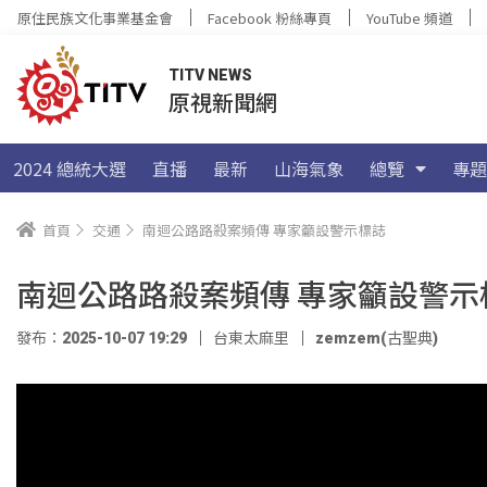
原住民族文化事業基金會
Facebook 粉絲專頁
YouTube 頻道
TITV NEWS
原視新聞網
2024 總統大選
直播
最新
山海氣象
總覽
專題
首頁
交通
南迴公路路殺案頻傳 專家籲設警示標誌
南迴公路路殺案頻傳 專家籲設警示
發布：2025-10-07 19:29
台東太麻里
zemzem(古聖典)