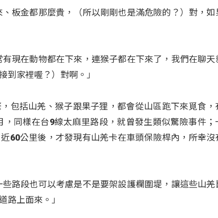
來、板金都那麼貴，（所以剛剛也是滿危險的？）對，如
常有現在動物都在下來，連猴子都在下來了，我們在聊天
接到家裡喔？）對啊。」
繁，包括山羌、猴子跟果子狸，都會從山區跑下來覓食，
12月，同樣在台9線太麻里路段，就曾發生類似驚險事件；
近60公里後，才發現有山羌卡在車頭保險桿內，所幸沒
一些路段也可以考慮是不是要架設護欄圍堤，讓這些山羌
道路上面來。」