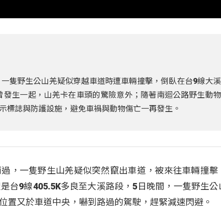
間，一隻野生公山羌疑似穿越車道時遭車輛撞擊，倒臥在台9線大
就曾發生一起，山羌卡在車頭的驚險意外；隨著南迴公路野生動
示標誌與防護設施，避免車禍與動物傷亡一再發生。
而過，一隻野生山羌疑似突然竄出車道，被來往車輛撞擊
台9線405.5K多良至大溪路段，5日晚間，一隻野生公
位置又於車道中央，嚇到路過的駕駛，趕緊減速閃避。