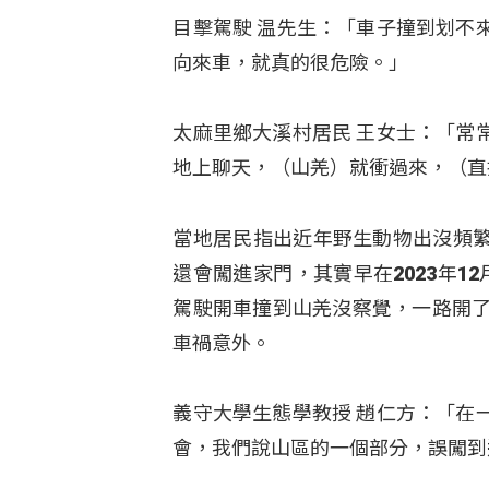
目擊駕駛 温先生：「車子撞到划不
向來車，就真的很危險。」
太麻里鄉大溪村居民 王女士：「常
地上聊天，（山羌）就衝過來，（直
當地居民指出近年野生動物出沒頻
還會闖進家門，其實早在2023年
駕駛開車撞到山羌沒察覺，一路開了
車禍意外。
義守大學生態學教授 趙仁方：「在
會，我們說山區的一個部分，誤闖到