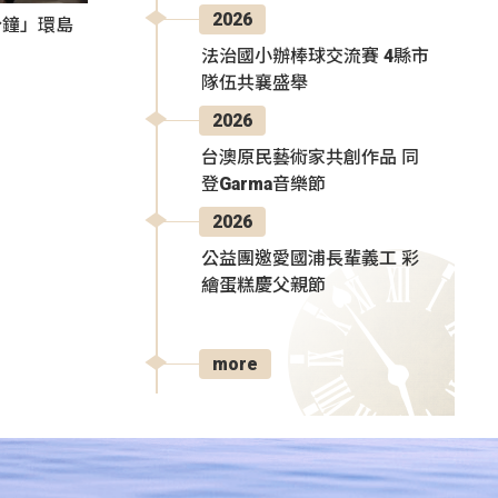
2026
分鐘」環島
法治國小辦棒球交流賽 4縣市
隊伍共襄盛舉
2026
台澳原民藝術家共創作品 同
登Garma音樂節
2026
公益團邀愛國浦長輩義工 彩
繪蛋糕慶父親節
more