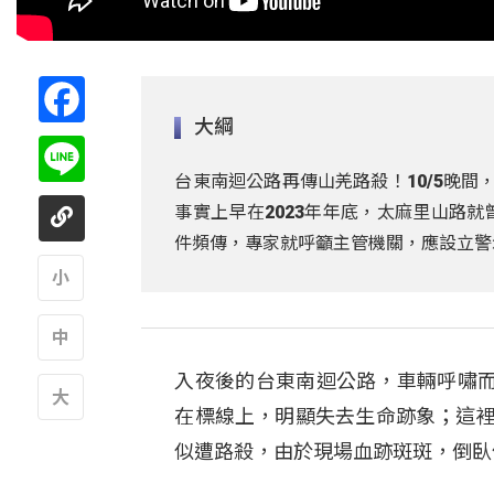
Facebook
大綱
Line
台東南迴公路再傳山羌路殺！10/5晚
事實上早在2023年年底，太麻里山路
件頻傳，專家就呼籲主管機關，應設立警
A
入夜後的台東南迴公路，車輛呼嘯
A
在標線上，明顯失去生命跡象；這裡是
A
似遭路殺，由於現場血跡斑斑，倒臥