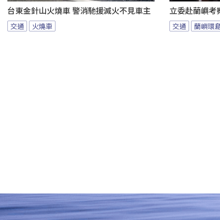
台東金針山火燒車 警消馳援滅火不見車主
立委赴蘭嶼考
交通
火燒車
交通
蘭嶼環