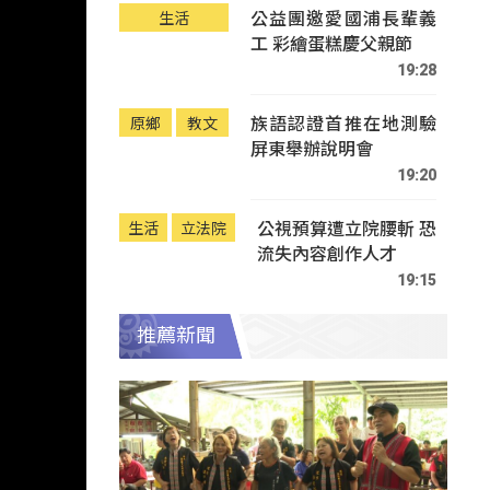
公益團邀愛國浦長輩義
生活
工 彩繪蛋糕慶父親節
19:28
族語認證首推在地測驗
原鄉
教文
屏東舉辦說明會
19:20
公視預算遭立院腰斬 恐
生活
立法院
流失內容創作人才
19:15
推薦新聞