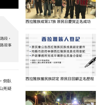
西拉雅族成第17族 原民日慶賀正名成功
溪路段，
物路殺事
西拉雅族獲民族認定 原民日回顧正名歷程
，倒臥
山羌疑