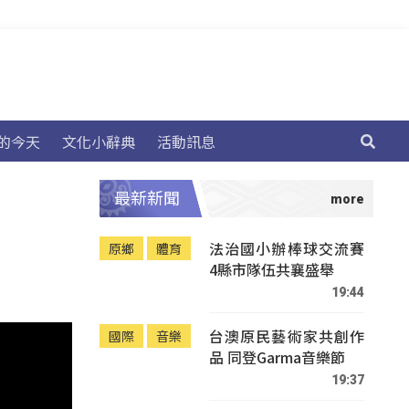
的今天
文化小辭典
活動訊息
最新新聞
法治國小辦棒球交流賽
原鄉
體育
4縣市隊伍共襄盛舉
19:44
台澳原民藝術家共創作
國際
音樂
品 同登Garma音樂節
19:37