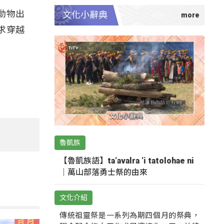
動物出
文化小辭典
求穿越
魯凱族
【魯凱族語】ta‘avalra ‘i tatolohae ni
｜萬山部落勇士祭的由來
文化介紹
傳統祖靈祭是一系列為期四個月的祭典，