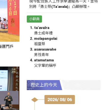
現今配合族人工作求學濃縮為一天，並特
別將「勇士祭(Ta‘avala)」凸顯辦理。
小辭典
ta‘avalra
勇士成年禮
molapangolai
祖靈祭
海運門戶
asavasavahe
男性青年
atamatama
父字輩的稱呼
歷史上的今天
2026/ 08/ 06