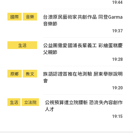
19:44
台澳原民藝術家共創作品 同登Garma
國際
音樂
音樂節
19:37
公益團邀愛國浦長輩義工 彩繪蛋糕慶
生活
父親節
19:28
族語認證首推在地測驗 屏東舉辦說明
原鄉
教文
會
19:20
公視預算遭立院腰斬 恐流失內容創作
生活
立法院
人才
19:15