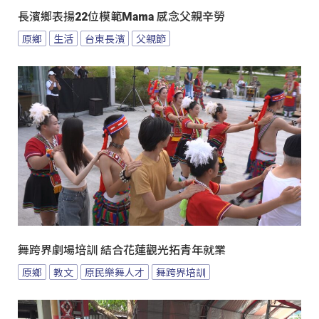
長濱鄉表揚22位模範Mama 感念父親辛勞
原鄉
生活
台東長濱
父親節
舞跨界劇場培訓 結合花蓮觀光拓青年就業
原鄉
教文
原民樂舞人才
舞跨界培訓