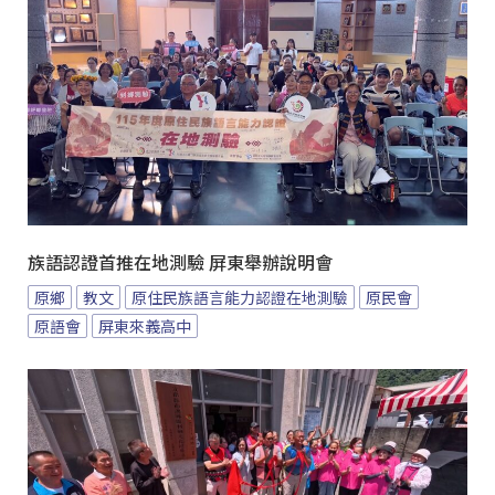
族語認證首推在地測驗 屏東舉辦說明會
原鄉
教文
原住民族語言能力認證在地測驗
原民會
原語會
屏東來義高中