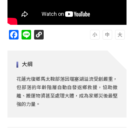
Facebook
Line
A
A
A
大綱
花蓮光復鄉馬太鞍部落因堰塞湖溢流受創嚴重，
但部落的年齡階層自動自發返鄉救援，協助撤
離、搬運物資甚至處理大體，成為家鄉災後最堅
強的力量。