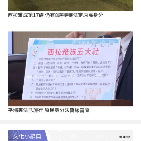
西拉雅成第17族 仍有8族待獲法定原民身分
平埔專法已施行 原民身分法暫緩審查
文化小辭典