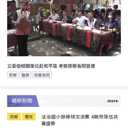
立委偕相關單位赴和平區 考察原鄉長照營運
原鄉
醫療
原鄉長照
最新新聞
法治國小辦棒球交流賽 4縣市隊伍共
原鄉
體育
襄盛舉