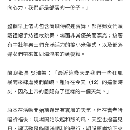
向心力，我們都是部落的一份子。」
整個早上儀式包含蘭嶼傳統迎賓舞，部落婦女們頭
戴禮帽手持禮杖跳舞，場面非常優美而漂亮；接著
有中壯年男士們充滿活力的搗小米儀式，以及部落
婦女們帶來如同海浪般的頭髮舞。
蘭嶼鄉長 吳清美：「最近這幾天是我們一些狂風
暴雨來肆虐我們蘭嶼，難得在今天（12）的這個時
刻，因為上帝的恩賜有了這樣的一個天氣。」
原本在活動開始前還是有雲層的天氣，但在耆老吟
唱祈福後，現場開始吹起和煦的風、天空也撥雲見
日，讓活動是能圓滿順利的舉行，期盼蘭嶼接下來