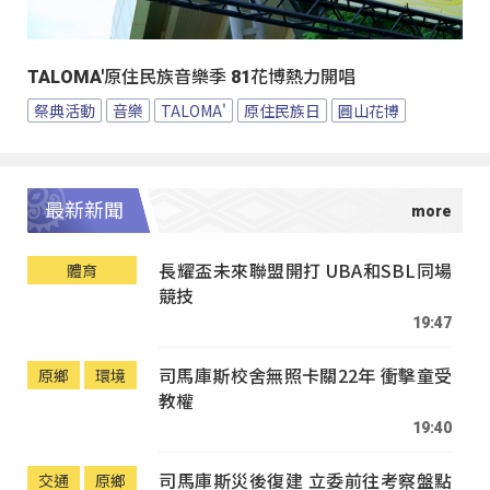
TALOMA'原住民族音樂季 81花博熱力開唱
祭典活動
音樂
TALOMA'
原住民族日
圓山花博
最新新聞
長耀盃未來聯盟開打 UBA和SBL同場
體育
競技
19:47
司馬庫斯校舍無照卡關22年 衝擊童受
原鄉
環境
教權
19:40
司馬庫斯災後復建 立委前往考察盤點
交通
原鄉