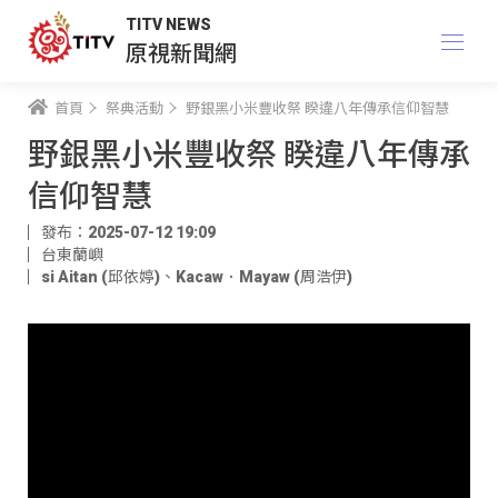
TITV NEWS
原視新聞網
首頁
祭典活動
野銀黑小米豐收祭 睽違八年傳承信仰智慧
野銀黑小米豐收祭 睽違八年傳承
信仰智慧
發布：2025-07-12 19:09
台東蘭嶼
si Aitan (邱依婷)
、
Kacaw．Mayaw (周浩伊)