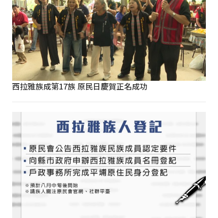
西拉雅族成第17族 原民日慶賀正名成功