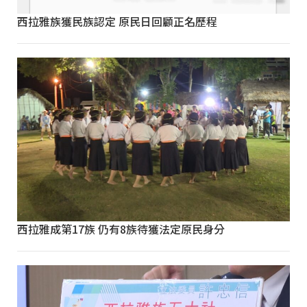
西拉雅族獲民族認定 原民日回顧正名歷程
西拉雅成第17族 仍有8族待獲法定原民身分