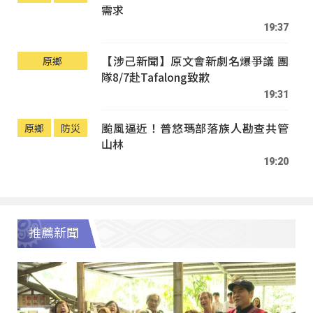
需求
19:37
【涉己新聞】原文會新劇名爆爭議 團
原鄉
隊8/7赴Tafalong致歉
19:31
颱風逼近！普悠瑪部落族人勘查共管
原鄉
防災
山林
19:20
推薦新聞