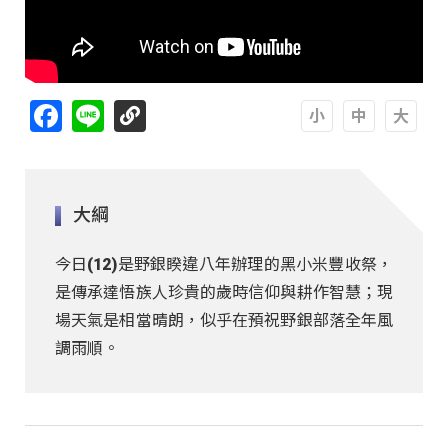
Facebook
Line
A
A
A
大綱
今日(12)是野銀睽違八年辦理的黑小米豐收祭，
是傳承達悟族人珍貴的歲時信仰與耕作智慧；現
場天氣是相當晴朗，似乎在預祝野銀部落全年風
調雨順。