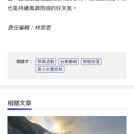
也能持續風調雨順的好天氣。
責任編輯：林懷恩
關鍵字：
祭典活動
台東蘭嶼
野銀部落
黑小米豐收祭
相關文章