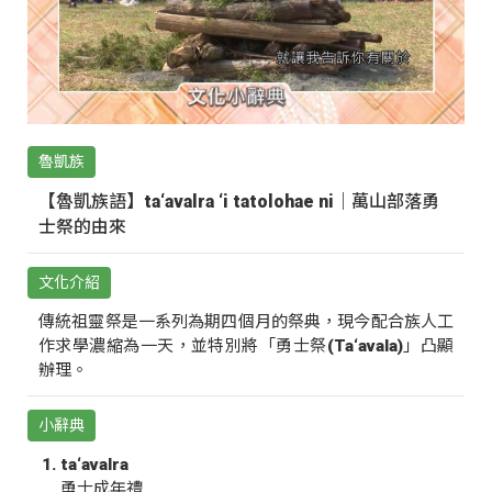
魯凱族
【魯凱族語】ta‘avalra ‘i tatolohae ni｜萬山部落勇
士祭的由來
文化介紹
傳統祖靈祭是一系列為期四個月的祭典，現今配合族人工
作求學濃縮為一天，並特別將「勇士祭(Ta‘avala)」凸顯
辦理。
小辭典
ta‘avalra
勇士成年禮