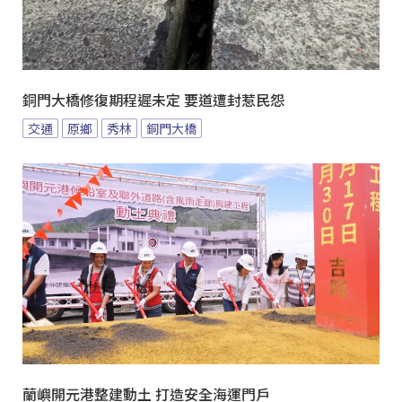
銅門大橋修復期程遲未定 要道遭封惹民怨
交通
原鄉
秀林
銅門大橋
蘭嶼開元港整建動土 打造安全海運門戶