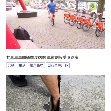
共享單車開通羅浮站點 車道劃設受限路窄
交通
生活
羅浮高中
自行車專用道