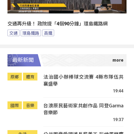
交通再升級！ 政院提「4個90分鐘」環島鐵路網
交通
環島鐵路
高鐵
最新新聞
法治國小辦棒球交流賽 4縣市隊伍共
原鄉
體育
襄盛舉
19:44
台澳原民藝術家共創作品 同登Garma
國際
音樂
音樂節
19:37
公益團邀愛國浦長輩義工 彩繪蛋糕慶
生活