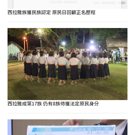
西拉雅族獲民族認定 原民日回顧正名歷程
西拉雅成第17族 仍有8族待獲法定原民身分