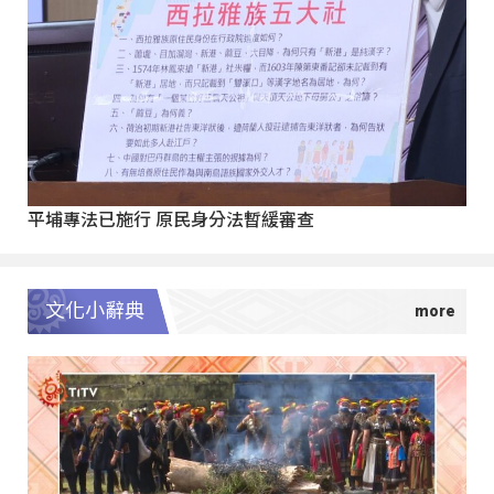
平埔專法已施行 原民身分法暫緩審查
文化小辭典