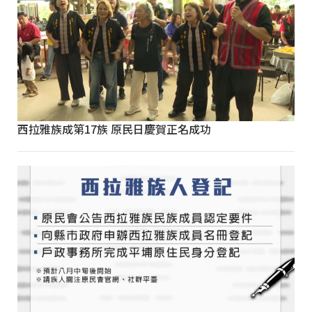
西拉雅族成第17族 原民日慶賀正名成功