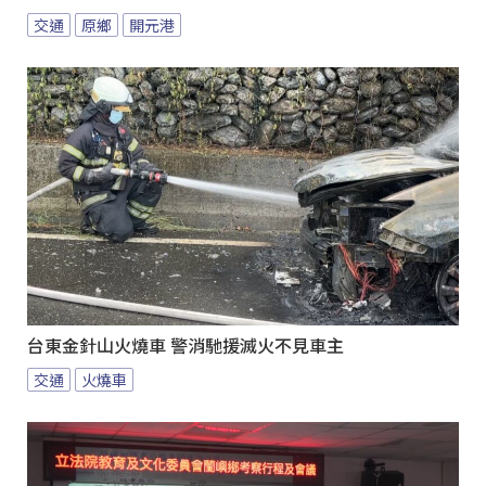
交通
原鄉
開元港
台東金針山火燒車 警消馳援滅火不見車主
交通
火燒車