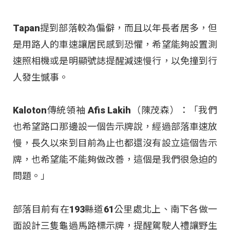
Tapan提到部落較為偏僻，而且以年長者居多，但
是用路人的車速讓居民感到恐懼，希望能夠設置測
速照相機或是明顯號誌提醒減速慢行，以免撞到行
人發生憾事。
Kaloton傳統領袖 Afis Lakih（陳茂森）：「我們
也希望路口那邊設一個告示牌說，經過部落車速放
慢，長久以來到目前為止也都還沒有設立這個告示
牌，也希望能不能夠做改善，這個是我們很急迫的
問題。」
部落目前有在193縣道61公里處北上、南下各做一
面設計三隻龜過馬路標示牌，提醒駕駛人禮讓野生