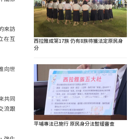
的來訪
立在互
西拉雅成第17族 仍有8族待獲法定原民身
分
推向世
起來共同
交流跟
平埔專法已施行 原民身分法暫緩審查
，強化