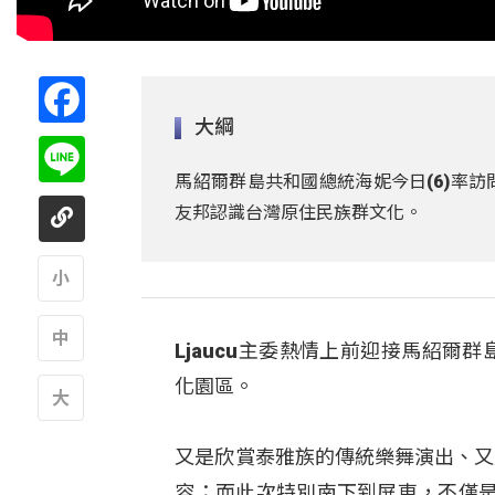
Facebook
大綱
Line
馬紹爾群島共和國總統海妮今日(6)率
友邦認識台灣原住民族群文化。
A
Ljaucu主委熱情上前迎接馬紹
A
化園區。
A
又是欣賞泰雅族的傳統樂舞演出、又
容；而此次特別南下到屏東，不僅