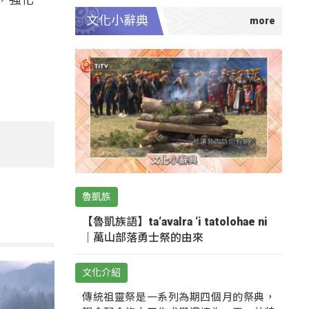
文化小辭典
魯凱族
【魯凱族語】ta‘avalra ‘i tatolohae ni
｜萬山部落勇士祭的由來
文化介紹
傳統祖靈祭是一系列為期四個月的祭典，