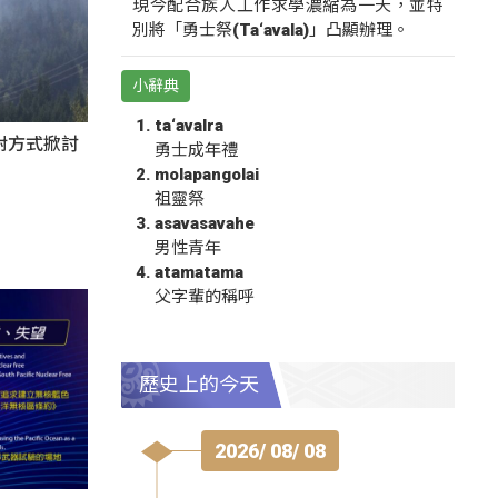
現今配合族人工作求學濃縮為一天，並特
別將「勇士祭(Ta‘avala)」凸顯辦理。
小辭典
ta‘avalra
對方式掀討
勇士成年禮
molapangolai
祖靈祭
asavasavahe
男性青年
atamatama
父字輩的稱呼
歷史上的今天
2026/ 08/ 08