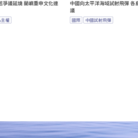
述爭議延燒 蘭嶼重申文化連
中國向太平洋海域試射飛彈 各
議
島主權
國際
中國試射飛彈