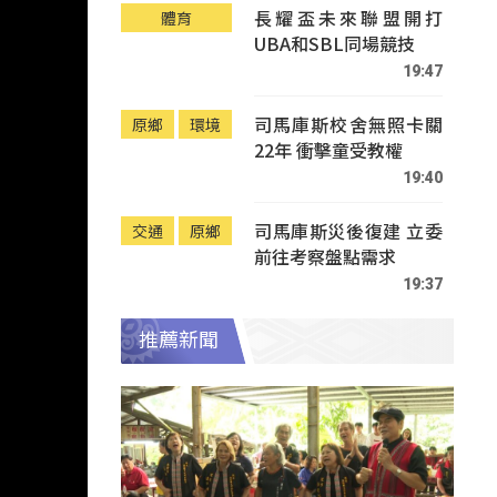
長耀盃未來聯盟開打
體育
UBA和SBL同場競技
19:47
司馬庫斯校舍無照卡關
原鄉
環境
22年 衝擊童受教權
19:40
司馬庫斯災後復建 立委
交通
原鄉
前往考察盤點需求
19:37
推薦新聞