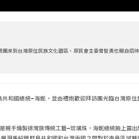
訪問團來到台灣原住民族文化園區，原民會主委曾智勇也親自招
爾群島共和國總統–海妮，並由禮炮歡迎拜訪團光臨台灣原住
是親手燒製排灣族傳統工藝–琉璃珠，海妮總統臉上露出
是展現馬紹爾群島共和國和台灣兩國之間對於南島區域夥