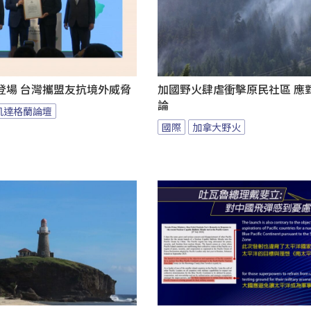
登場 台灣攜盟友抗境外威脅
加國野火肆虐衝擊原民社區 應
論
凱達格蘭論壇
國際
加拿大野火