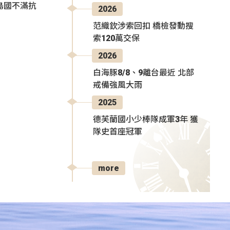
島國不滿抗
2026
范織欽涉索回扣 橋檢發動搜
索120萬交保
2026
白海豚8/8、9離台最近 北部
戒備強風大雨
2025
德芙蘭國小少棒隊成軍3年 獲
隊史首座冠軍
more