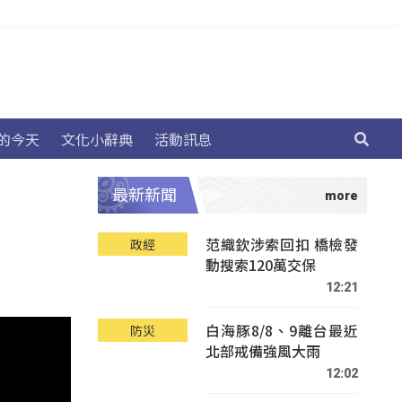
的今天
文化小辭典
活動訊息
最新新聞
范織欽涉索回扣 橋檢發
政經
動搜索120萬交保
12:21
白海豚8/8、9離台最近
防災
北部戒備強風大雨
12:02