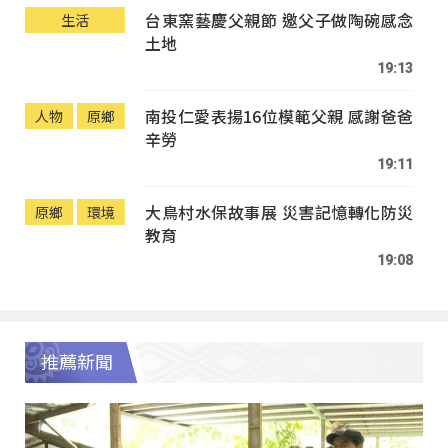
台東窯藝慶父親節 邀父子做陶碗感念
生活
土地
19:13
南投仁愛表揚16位模範父親 感謝爸爸
人物
原鄉
辛勞
19:11
大鳥村水保故事展 災害記憶轉化防災
原鄉
環境
教育
19:08
推薦新聞