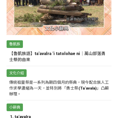
魯凱族
【魯凱族語】ta‘avalra ‘i tatolohae ni｜萬山部落勇
士祭的由來
文化介紹
傳統祖靈祭是一系列為期四個月的祭典，現今配合族人工
作求學濃縮為一天，並特別將「勇士祭(Ta‘avala)」凸顯
辦理。
小辭典
ta‘avalra