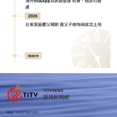
海外網購App為民間營運 收費、個資引疑
慮
2026
台東窯藝慶父親節 邀父子做陶碗感念土地
more
TITV NEWS
原視新聞網
電話：(02)2788-1600