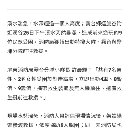
溪水湍急，水深超過一個人高度；霧台鄉迴旋谷附
近溪谷25日下午溪水突然暴漲，造成前來遊玩的9
位民眾受困，消防局獲報出動特搜大隊、霧台與鹽
埔分隊前往救援。
屏東消防局霧台分隊小隊長 許晨輝：「共有7名男
性、2名女性受困於對岸高處，立即出動4車、8警
消、9義消，攜帶救生裝備及無人機前往、還有救
生艇前往救援。」
現場水勢湍急，消防人員評估現場情況後，架設繩
索橫渡救援，依序協助9人脫困；同一天消防局也