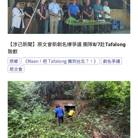
【涉己新聞】原文會新劇名爆爭議 團隊8/7赴Tafalong
致歉
原鄉
《Maan！把 Tafalong 搬到台北？！》
劇名爭議
原文會