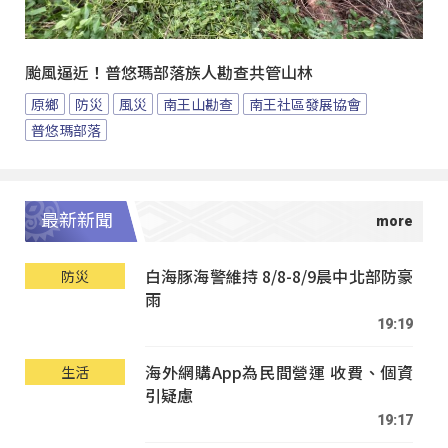
颱風逼近！普悠瑪部落族人勘查共管山林
原鄉
防災
風災
南王山勘查
南王社區發展協會
普悠瑪部落
最新新聞
白海豚海警維持 8/8-8/9晨中北部防豪
防災
雨
19:19
海外網購App為民間營運 收費、個資
生活
引疑慮
19:17