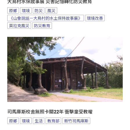
大鳥村水保故事展 災害記憶轉化防災教育
原鄉
環境
防災
風災
《山會說話－大鳥村的水土保持故事展》
環境改善
莫拉克風災
防災教育
司馬庫斯校舍無照卡關22年 衝擊童受教權
原鄉
環境
生活
教育部
新竹司馬庫斯