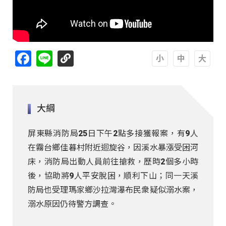
Facebook
Line
A
A
A
大綱
屏東縣消防局25日下午2點多接獲報案，有9人
在霧台鄉佳暮村附近迴旋谷，因溪水暴漲受困河
床，消防局出動人員前往搶救，歷時2個多小時
後，協助將9人平安脫困，順利下山；同一天溪
防局也受理瑪家鄉沙拉灣瀑布民衆疑似溺水案，
溺水原因仍待警方調查。