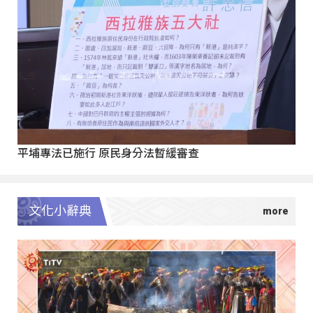
平埔專法已施行 原民身分法暫緩審查
文化小辭典