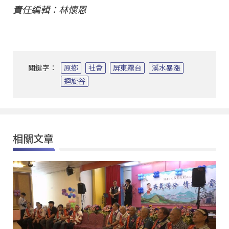
責任編輯：林懷恩
關鍵字：
原鄉
社會
屏東霧台
溪水暴漲
迴旋谷
相關文章