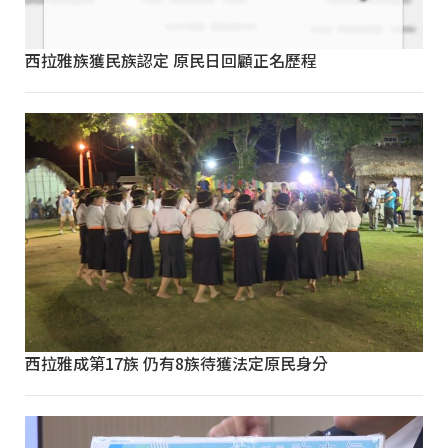
西拉雅族獲民族認定 原民日回顧正名歷程
西拉雅成第17族 仍有8族待獲法定原民身分