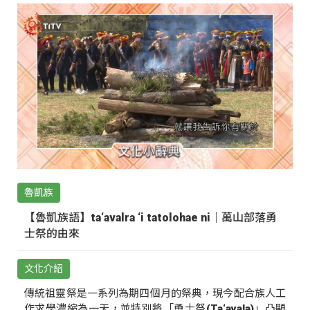
魯凱族
【魯凱族語】ta‘avalra ‘i tatolohae ni｜萬山部落勇
士祭的由來
文化介紹
傳統祖靈祭是一系列為期四個月的祭典，現今配合族人工
作求學濃縮為一天，並特別將「勇士祭(Ta‘avala)」凸顯