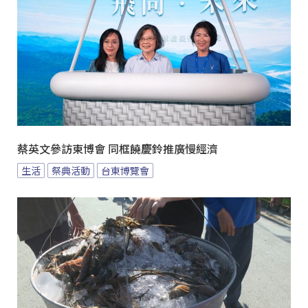
蔡英文參訪東博會 同框饒慶鈴推廣慢經濟
生活
祭典活動
台東博覽會