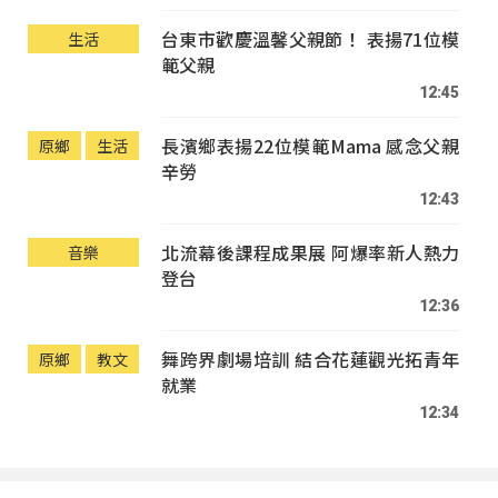
台東市歡慶溫馨父親節！ 表揚71位模
生活
範父親
12:45
長濱鄉表揚22位模範Mama 感念父親
原鄉
生活
辛勞
12:43
北流幕後課程成果展 阿爆率新人熱力
音樂
登台
12:36
舞跨界劇場培訓 結合花蓮觀光拓青年
原鄉
教文
就業
12:34