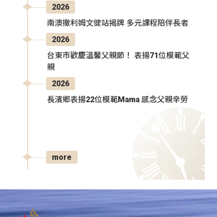
2026
南澳撒利姆文健站揭牌 多元課程陪伴長者
2026
台東市歡慶溫馨父親節！ 表揚71位模範父
親
2026
長濱鄉表揚22位模範Mama 感念父親辛勞
more