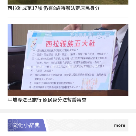
西拉雅成第17族 仍有8族待獲法定原民身分
平埔專法已施行 原民身分法暫緩審查
文化小辭典