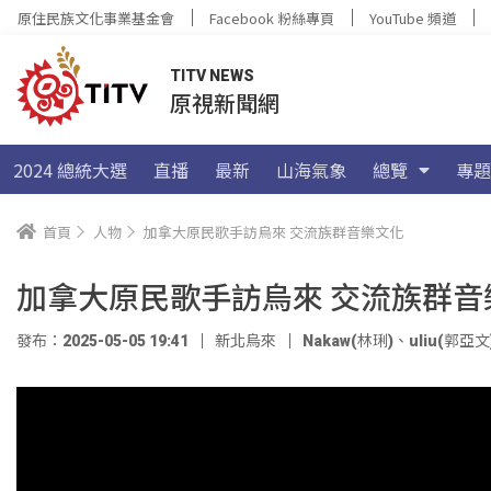
原住民族文化事業基金會
Facebook 粉絲專頁
YouTube 頻道
TITV NEWS
原視新聞網
2024 總統大選
直播
最新
山海氣象
總覽
專題
首頁
人物
加拿大原民歌手訪烏來 交流族群音樂文化
加拿大原民歌手訪烏來 交流族群音
發布：2025-05-05 19:41
新北烏來
Nakaw(林琍)
、
uliu(郭亞文