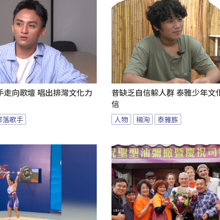
歌手走向歌壇 唱出排灣文化力
昔缺乏自信躲人群 泰雅少年文
信
部落歌手
人物
楊洵
泰雅族