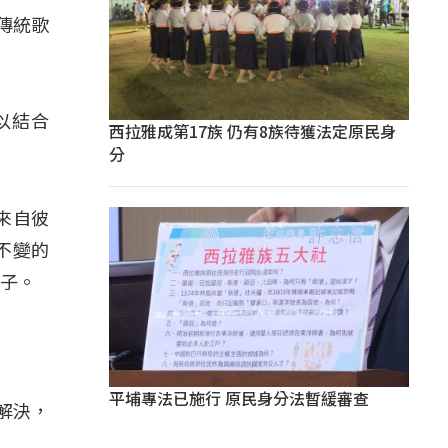
傳統歌
」
以結合
西拉雅成第17族 仍有8族待獲法定原民身
分
來自彼
不變的
孩子。
平埔專法已施行 原民身分法暫緩審查
解決，