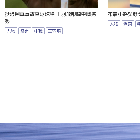
挺過翻車事故重返球場 王羽飛叩關中職選
布農小將吳妤
秀
人物
體育
人物
體育
中職
王羽飛