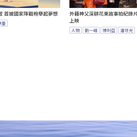
萱 首披國家隊戰袍舉起夢想
外籍神父深耕花東故事拍紀錄片 
上映
舉重
人物
劉一峰
博利亞
潘世光