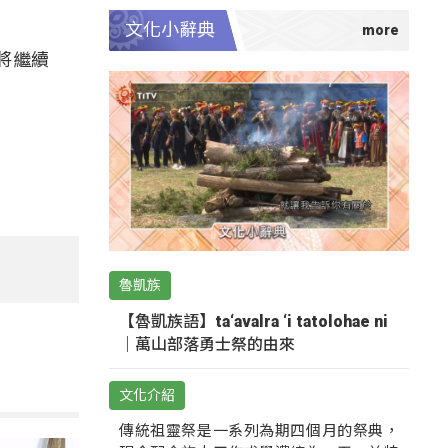
文化小辭典
將繼續
魯凱族
【魯凱族語】ta‘avalra ‘i tatolohae ni
｜萬山部落勇士祭的由來
文化介紹
傳統祖靈祭是一系列為期四個月的祭典，