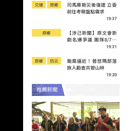
司馬庫斯災後復建 立委
交通
原鄉
前往考察盤點需求
19:37
【涉己新聞】原文會新
原鄉
劇名爆爭議 團隊8/7赴
Tafalong致歉
19:31
颱風逼近！普悠瑪部落
原鄉
防災
族人勘查共管山林
19:20
推薦新聞