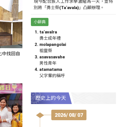
現今配合族人工作求學濃縮為一天，並特
別將「勇士祭(Ta‘avala)」凸顯辦理。
小辭典
ta‘avalra
勇士成年禮
molapangolai
祖靈祭
化中找回自
asavasavahe
男性青年
atamatama
父字輩的稱呼
歷史上的今天
2026/ 08/ 07