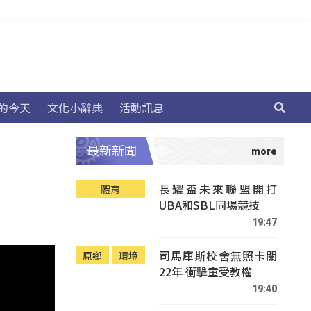
的今天
文化小辭典
活動訊息
最新新聞
長耀盃未來聯盟開打
體育
UBA和SBL同場競技
19:47
司馬庫斯校舍無照卡關
原鄉
環境
22年 衝擊童受教權
19:40