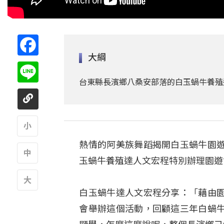
Facebook
大綱
Line
台東縣長濱鄉八桑安部落的白玉蝸牛養殖
熱情的阿美族舞蹈揭開白玉蝸牛園
A
玉蝸牛養殖達人文宏程特別辦理園遊
A
白玉蝸牛達人文宏程分享：「藉由
A
會舉辦這個活動，回顧這三年白蝸