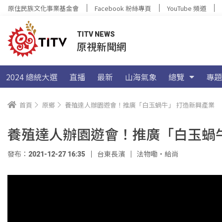
原住民族文化事業基金會
Facebook 粉絲專頁
YouTube 頻道
TITV NEWS
原視新聞網
2024 總統大選
直播
最新
山海氣象
總覽
專題
首頁
原鄉
養殖達人辦園遊會！推廣「白玉蝸牛」 打造新興產業
養殖達人辦園遊會！推廣「白玉蝸
發布：2021-12-27 16:35
台東長濱
法物嘞‧給尚