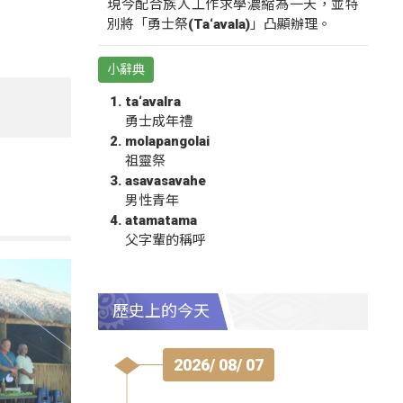
現今配合族人工作求學濃縮為一天，並特
別將「勇士祭(Ta‘avala)」凸顯辦理。
小辭典
ta‘avalra
勇士成年禮
molapangolai
祖靈祭
asavasavahe
男性青年
atamatama
父字輩的稱呼
歷史上的今天
2026/ 08/ 07