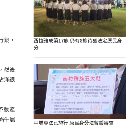
西拉雅成第17族 仍有8族待獲法定原民身
行銷，
分
，然後
沾滿很
不動產
蝸牛農
平埔專法已施行 原民身分法暫緩審查