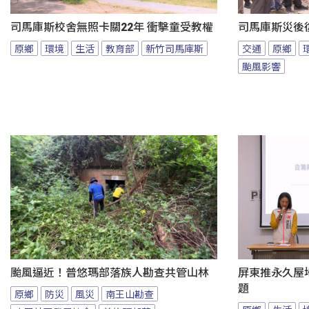
司馬庫斯校舍無照卡關22年 衝擊童受教權
司馬庫斯災後
原鄉
環境
生活
教育部
新竹司馬庫斯
交通
原鄉
颱風影響
颱風逼近！普悠瑪部落族人勘查共管山林
屏東推永久屋
題
原鄉
防災
風災
南王山勘查