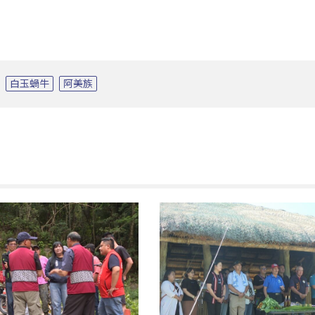
白玉蝸牛
阿美族