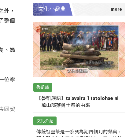
文化小辭典
之外，
了整個
食、蝸
一位寧
魯凱族
【魯凱族語】ta‘avalra ‘i tatolohae ni
｜萬山部落勇士祭的由來
共同契
文化介紹
傳統祖靈祭是一系列為期四個月的祭典，