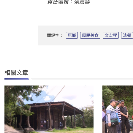
責任編輯：張嘉容
關鍵字：
原鄉
原民美食
文宏程
法餐
相關文章