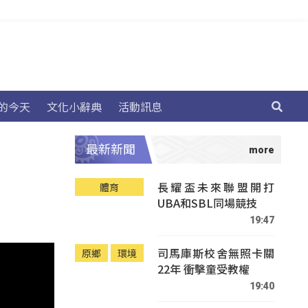
的今天
文化小辭典
活動訊息
最新新聞
長耀盃未來聯盟開打
體育
UBA和SBL同場競技
19:47
司馬庫斯校舍無照卡關
原鄉
環境
22年 衝擊童受教權
19:40