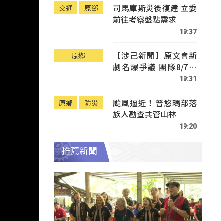
司馬庫斯災後復建 立委
交通
原鄉
前往考察盤點需求
19:37
【涉己新聞】原文會新
原鄉
劇名爆爭議 團隊8/7赴
Tafalong致歉
19:31
颱風逼近！普悠瑪部落
原鄉
防災
族人勘查共管山林
19:20
推薦新聞