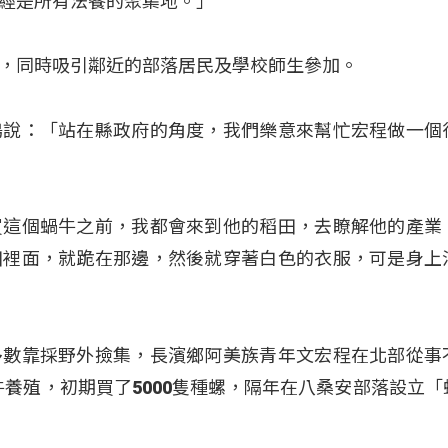
經是所有法餐的聚集地。」
，同時吸引鄰近的部落居民及學校師生參加。
鶴說：「站在縣政府的角度，我們樂意來幫忙宏程做一個
買這個蝸牛之前，我都會來到他的稻田，去瞭解他的產業
田裡面，就跪在那邊，然後就穿著白色的衣服，可是身上
多數靠採野外撿集，長濱鄉阿美族青年文宏程在北部從事
蝸牛養殖，初期買了5000隻種螺，隔年在八桑安部落設立「