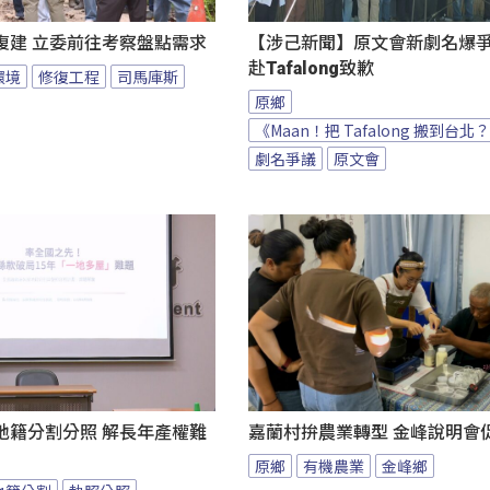
復建 立委前往考察盤點需求
【涉己新聞】原文會新劇名爆爭議
赴Tafalong致歉
環境
修復工程
司馬庫斯
原鄉
《Maan！把 Tafalong 搬到台北
劇名爭議
原文會
地籍分割分照 解長年產權難
嘉蘭村拚農業轉型 金峰說明會
原鄉
有機農業
金峰鄉