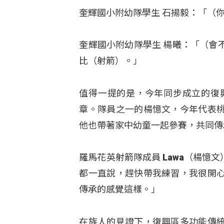
奎輝國小附幼隊學生 石揚毅：「（
奎輝國小附幼隊學生 楊曦：「（會
比（射箭）。」
值得一提的是，今年同步成立的復
章。隊員之一的楊憶文，今年代表
他也帶著家中幼童一起參賽，共同傳
羅馬花英射箭隊成員 Lawa（楊
都一直說，趕快帶我練習，我很開
傳承的感覺這樣。」
在族人的見證下，復興區多功能傳