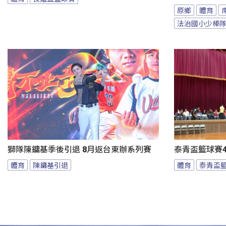
原鄉
體育
法治國小少棒
獅隊陳鏞基季後引退 8月返台東辦系列賽
泰青盃籃球賽4
體育
陳鏞基引退
體育
泰青盃