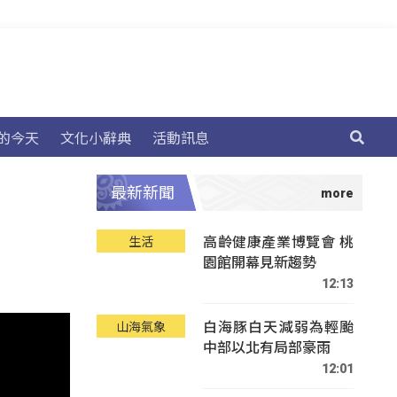
的今天
文化小辭典
活動訊息
最新新聞
高齡健康產業博覽會 桃
生活
園館開幕見新趨勢
12:13
白海豚白天減弱為輕颱
山海氣象
中部以北有局部豪雨
12:01