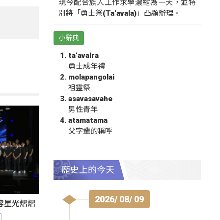
現今配合族人工作求學濃縮為一天，並特
別將「勇士祭(Ta‘avala)」凸顯辦理。
小辭典
ta‘avalra
勇士成年禮
molapangolai
祖靈祭
asavasavahe
男性青年
atamatama
父字輩的稱呼
歷史上的今天
2026/ 08/ 09
陣容星光熠熠