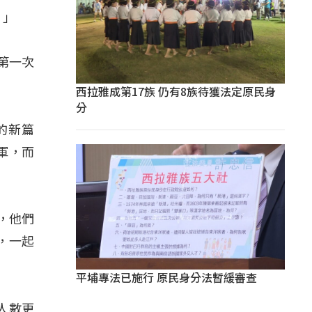
。」
第一次
西拉雅成第17族 仍有8族待獲法定原民身
分
的新篇
軍，而
，他們
，一起
平埔專法已施行 原民身分法暫緩審查
人數更