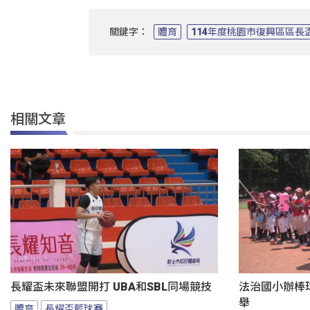
關鍵字：
體育
114年度桃園市復興區區長
相關文章
長耀盃未來聯盟開打 UBA和SBL同場競技
法治國小辦棒
舉
體育
長耀盃籃球賽