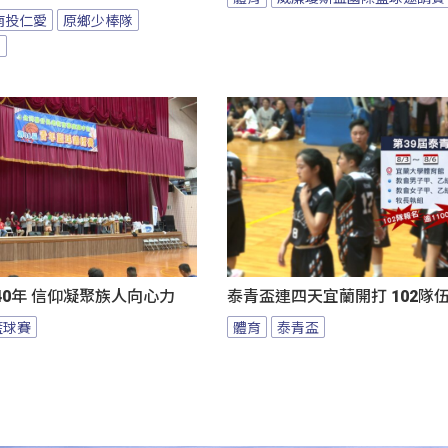
南投仁愛
原鄉少棒隊
隊
0年 信仰凝聚族人向心力
泰青盃連四天宜蘭開打 102隊
籃球賽
體育
泰青盃