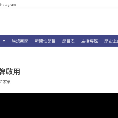
Instagram
族語新聞
新聞性節目
節目表
主播專區
歷史上
牌啟用
許家榮