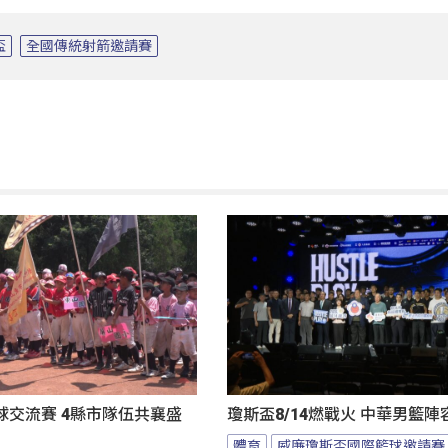
盃
全國傳統射箭邀請賽
球交流賽 4縣市隊伍共襄盛
瓊斯盃8/14燃戰火 中華男籃
體育
威廉瓊斯盃國際籃球邀請賽