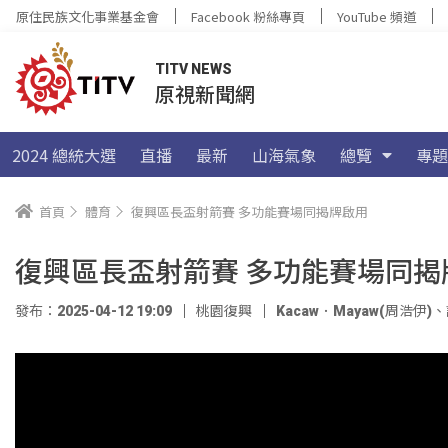
原住民族文化事業基金會
Facebook 粉絲專頁
YouTube 頻道
TITV NEWS
原視新聞網
2024 總統大選
直播
最新
山海氣象
總覽
專題
首頁
體育
復興區長盃射箭賽 多功能賽場同揭牌啟用
復興區長盃射箭賽 多功能賽場同揭
發布：2025-04-12 19:09
桃園復興
Kacaw．Mayaw(周浩伊)
、