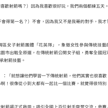
你喜歡射箭嗎？）因為我喜歡很好玩，我們兩個都練五天
不會得第一名？）不會，因為我又不是我哥的對手，我才
興區女子射箭團體「花英隊」，象徵女性參與傳統技藝
桃園市出戰全原運，在傳統射箭公開女子組，勇奪全國冠
承射箭技藝。
憶文）：「就想讓他們學習一下傳統射箭，他們其實也很喜歡
心啊！很像從小到大都有一起比一個比賽，就覺得很特別
統射箭場正式啟用。吸引全國上百位射手齊聚交流，參賽