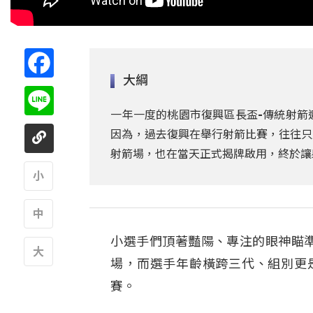
Facebook
大綱
Line
一年一度的桃園市復興區長盃-傳統射箭
因為，過去復興在舉行射箭比賽，往往只
射箭場，也在當天正式揭牌啟用，終於讓
A
小選手們頂著豔陽、專注的眼神瞄準
A
場，而選手年齡橫跨三代、組別更
A
賽。