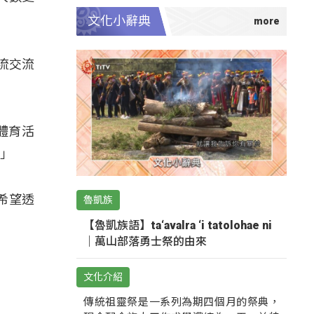
文化小辭典
交流交流
體育活
。」
希望透
魯凱族
【魯凱族語】ta‘avalra ‘i tatolohae ni
｜萬山部落勇士祭的由來
文化介紹
傳統祖靈祭是一系列為期四個月的祭典，