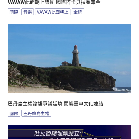
VAVAW此面朝上樂團 國際阿卡貝拉賽奪金
國際
音樂
VAVAW此面朝上
金牌
巴丹島主權論述爭議延燒 蘭嶼重申文化連結
國際
巴丹群島主權