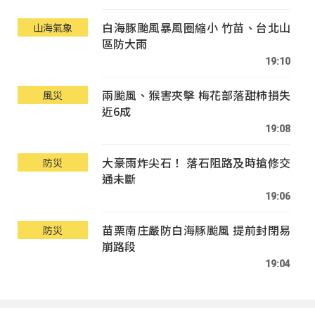
白海豚颱風暴風圈縮小 竹苗、台北山
山海氣象
區防大雨
19:10
兩颱風、猴害夾擊 梅花部落甜柿損失
風災
近6成
19:08
大豪雨炸尖石！ 落石阻路及時搶修交
防災
通未斷
19:06
苗栗南庄嚴防白海豚颱風 提前封閉易
防災
崩路段
19:04