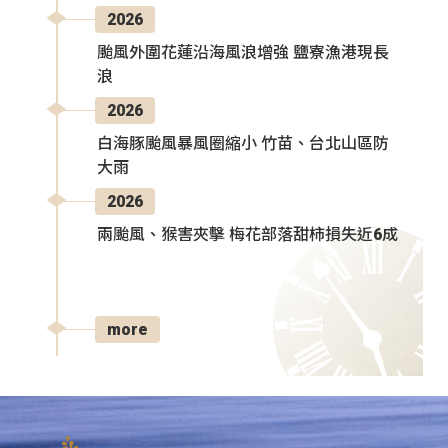
2026
颱風外圍花蓮沿海風浪增強 鹽寮漁港現長
浪
2026
白海豚颱風暴風圈縮小 竹苗、台北山區防
大雨
2026
兩颱風、猴害夾擊 梅花部落甜柿損失近6成
more