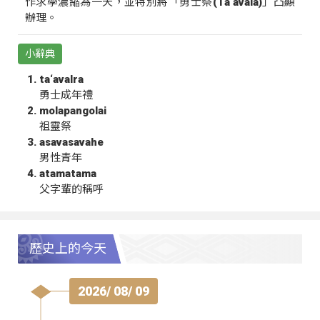
作求學濃縮為一天，並特別將「勇士祭(Ta‘avala)」凸顯
辦理。
小辭典
ta‘avalra
勇士成年禮
molapangolai
祖靈祭
asavasavahe
男性青年
atamatama
父字輩的稱呼
歷史上的今天
2026/ 08/ 09