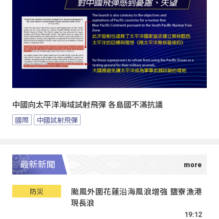
中國向太平洋海域試射飛彈 各島國不滿抗議
國際
中國試射飛彈
最新新聞
颱風外圍花蓮沿海風浪增強 鹽寮漁港
防災
現長浪
19:12