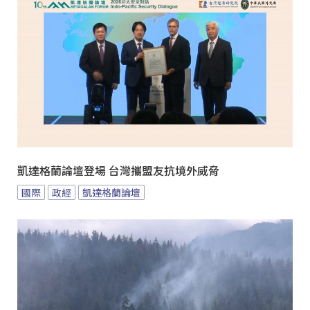
凱達格蘭論壇登場 台灣攜盟友抗境外威脅
國際
政經
凱達格蘭論壇