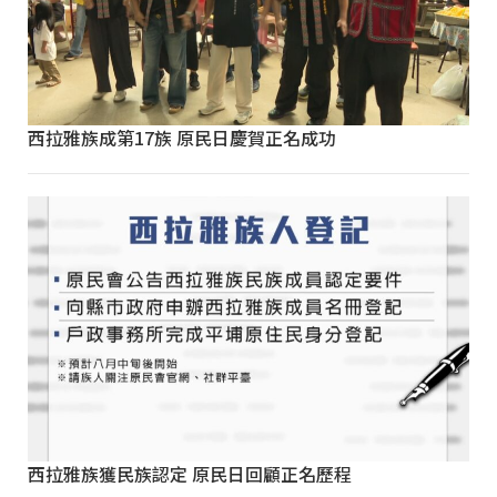
西拉雅族成第17族 原民日慶賀正名成功
西拉雅族獲民族認定 原民日回顧正名歷程