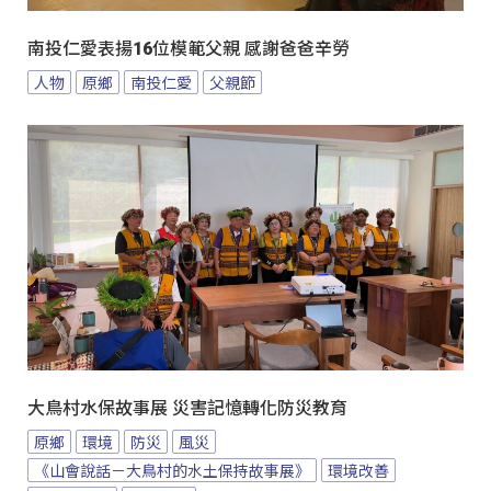
南投仁愛表揚16位模範父親 感謝爸爸辛勞
人物
原鄉
南投仁愛
父親節
大鳥村水保故事展 災害記憶轉化防災教育
原鄉
環境
防災
風災
《山會說話－大鳥村的水土保持故事展》
環境改善