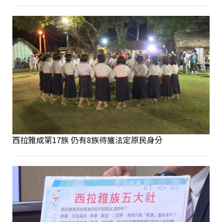
西拉雅成第17族 仍有8族待獲法定原民身分