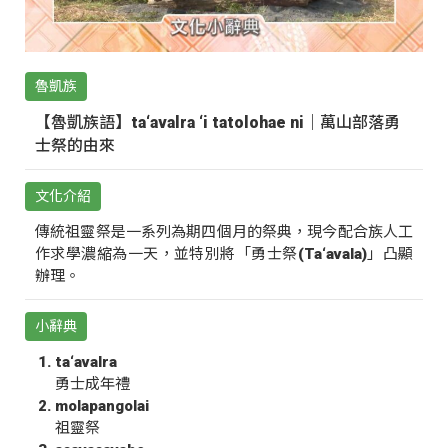
魯凱族
【魯凱族語】ta‘avalra ‘i tatolohae ni｜萬山部落勇
士祭的由來
文化介紹
傳統祖靈祭是一系列為期四個月的祭典，現今配合族人工
作求學濃縮為一天，並特別將「勇士祭(Ta‘avala)」凸顯
辦理。
小辭典
ta‘avalra
勇士成年禮
molapangolai
祖靈祭