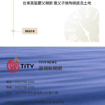
台東窯藝慶父親節 邀父子做陶碗感念土地
more
TITV NEWS
原視新聞網
電話：(02)2788-1600
傳真：(02)2788-1500
地址：台北市南港區重陽路 120 號 5 樓
財團法人原住民族文化事業基金會 版權所有