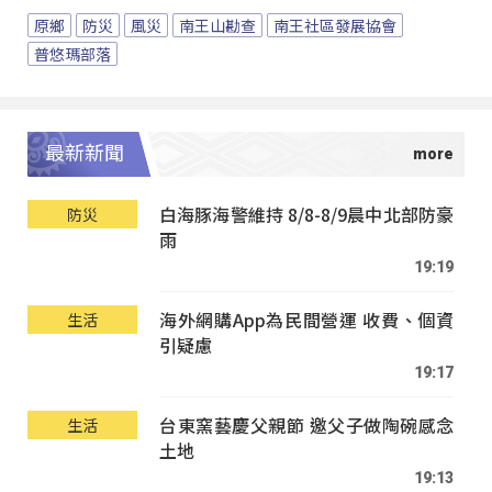
原鄉
防災
風災
南王山勘查
南王社區發展協會
普悠瑪部落
最新新聞
白海豚海警維持 8/8-8/9晨中北部防豪
防災
雨
19:19
海外網購App為民間營運 收費、個資
生活
引疑慮
19:17
台東窯藝慶父親節 邀父子做陶碗感念
生活
土地
19:13