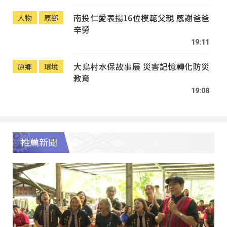
南投仁愛表揚16位模範父親 感謝爸爸
人物
原鄉
辛勞
19:11
大鳥村水保故事展 災害記憶轉化防災
原鄉
環境
教育
19:08
推薦新聞