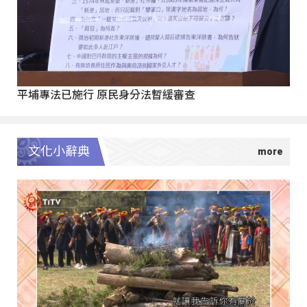
平埔專法已施行 原民身分法暫緩審查
文化小辭典