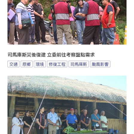
司馬庫斯災後復建 立委前往考察盤點需求
交通
原鄉
環境
修復工程
司馬庫斯
颱風影響