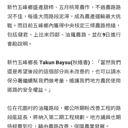
新竹五峰鄉盛產甜柿、五月桃等農作，不過農路路
況不佳，每逢大雨路段泥濘，成為農產運輸最大挑
戰。而目前五峰鄉內獲得中央核定三條農路修繕，
包括健君、上比來四鄰、油羅農路，並在9日進行
會勘說明。
新竹五峰鄉長 Takun Baysu(秋維書)：「當然我們
還是希望後段的這個部分尚未改善的，也可以請水
保分署繼續幫我們做考量，維護我們地方農民使用
道路的安全權益。」
位在花園村的油羅路段，鄉公所期盼改善工程的路
段能延長，將納入第二期工程規劃。地方議員也期
待經費到位，藉由農路改善，保障農業發展。