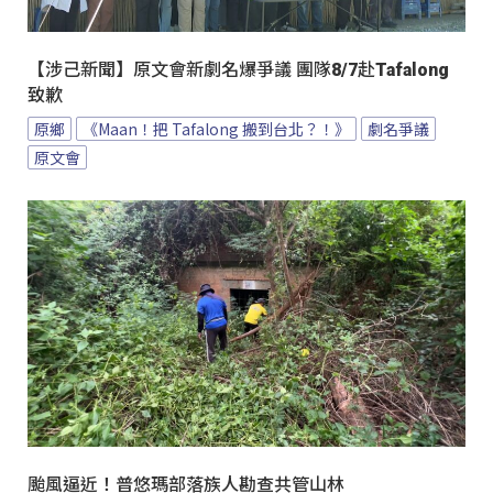
【涉己新聞】原文會新劇名爆爭議 團隊8/7赴Tafalong
致歉
原鄉
《Maan！把 Tafalong 搬到台北？！》
劇名爭議
原文會
颱風逼近！普悠瑪部落族人勘查共管山林