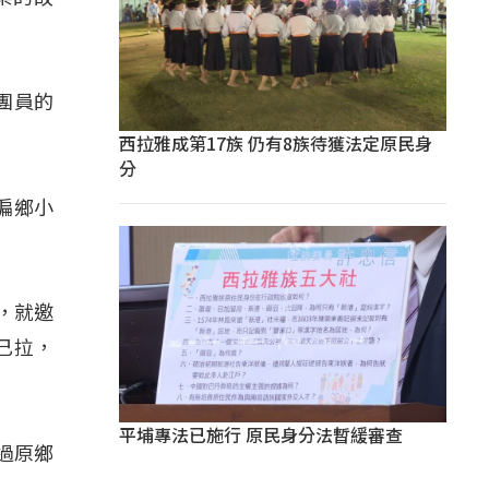
團員的
西拉雅成第17族 仍有8族待獲法定原民身
分
偏鄉小
，就邀
己拉，
平埔專法已施行 原民身分法暫緩審查
過原鄉