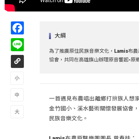
Facebook
大綱
Line
為了推廣原住民族音樂文化，Lamis
協會，共同在高雄旗山辦理原音響起-原
A
一首遇見布農唱出離鄉打拚族人想家
A
金竹國小、溪水藝術關懷發展協會，
民族音樂文化。
A
Lamis布農原聲樂團團長 曾春