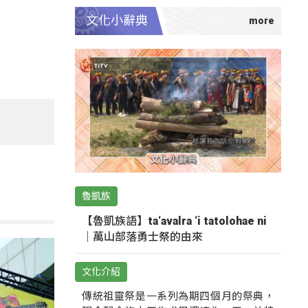
文化小辭典
魯凱族
【魯凱族語】ta‘avalra ‘i tatolohae ni
｜萬山部落勇士祭的由來
文化介紹
傳統祖靈祭是一系列為期四個月的祭典，