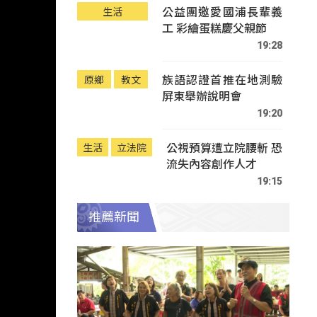
公益團邀愛國浦長輩義
生活
工 彩繪蛋糕慶父親節
19:28
族語認證首推在地測驗
原鄉
教文
屏東舉辦說明會
19:20
公視預算遭立院腰斬 恐
生活
立法院
流失內容創作人才
19:15
推薦新聞