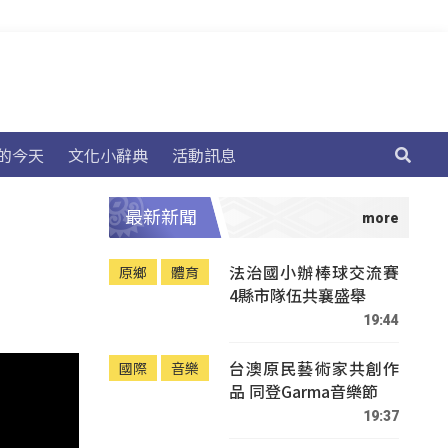
的今天
文化小辭典
活動訊息
最新新聞
法治國小辦棒球交流賽
原鄉
體育
4縣市隊伍共襄盛舉
19:44
台澳原民藝術家共創作
國際
音樂
品 同登Garma音樂節
19:37