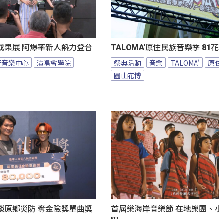
成果展 阿爆率新人熱力登台
TALOMA'原住民族音樂季 8
行音樂中心
演唱會學院
祭典活動
音樂
TALOMA'
原
圓山花博
談原鄉災防 奪金險獎單曲獎
首屆樂海岸音樂節 在地樂團、