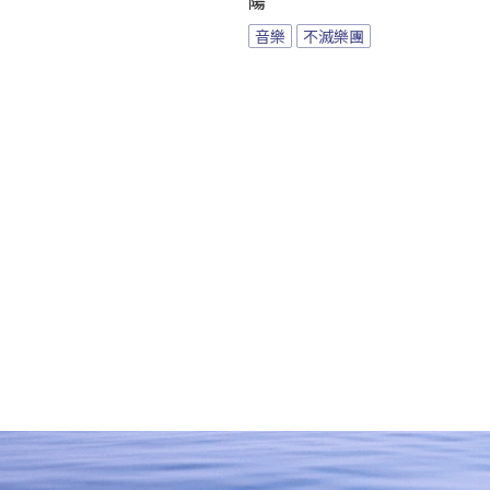
陽
音樂
不滅樂團