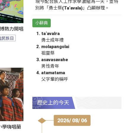
現今配合族人工作求學濃縮為一天，並特
別將「勇士祭(Ta‘avala)」凸顯辦理。
小辭典
1花博熱力開唱
ta‘avalra
住民族日
勇士成年禮
molapangolai
祖靈祭
asavasavahe
男性青年
atamatama
父字輩的稱呼
歷史上的今天
2026/ 08/ 06
小學嗨唱蘭