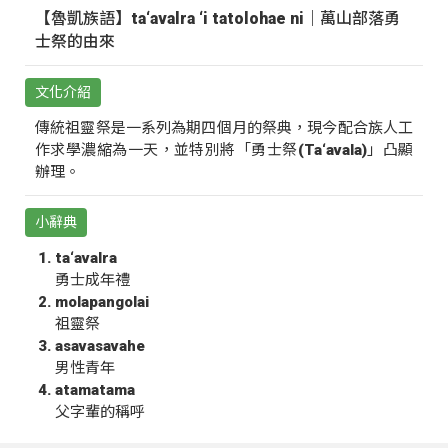
【魯凱族語】ta‘avalra ‘i tatolohae ni｜萬山部落勇
士祭的由來
文化介紹
傳統祖靈祭是一系列為期四個月的祭典，現今配合族人工
作求學濃縮為一天，並特別將「勇士祭(Ta‘avala)」凸顯
辦理。
小辭典
ta‘avalra
勇士成年禮
molapangolai
祖靈祭
asavasavahe
男性青年
atamatama
父字輩的稱呼