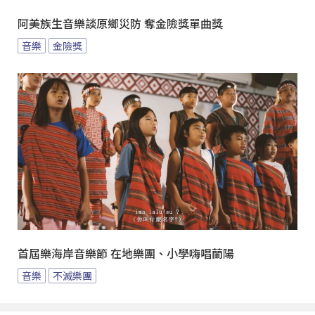
阿美族生音樂談原鄉災防 奪金險獎單曲獎
音樂
金險獎
首屆樂海岸音樂節 在地樂團、小學嗨唱蘭陽
音樂
不滅樂團