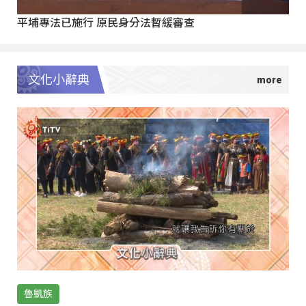
平埔專法已施行 原民身分法暫緩審查
文化小辭典
魯凱族