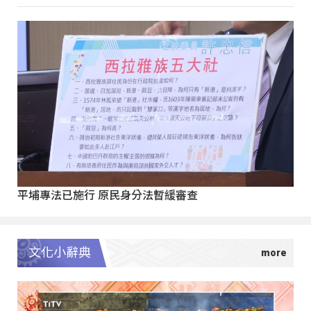
平埔專法已施行 原民身分法暫緩審查
文化小辭典