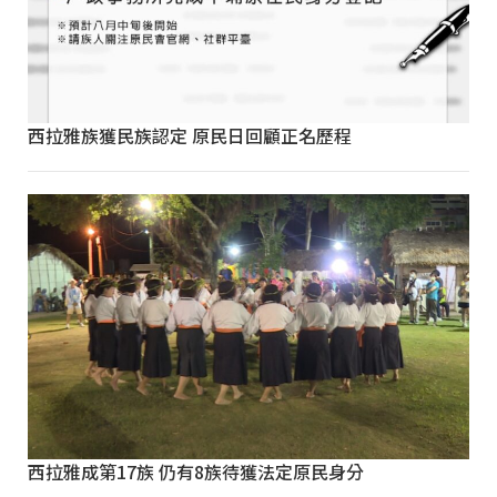
西拉雅族獲民族認定 原民日回顧正名歷程
西拉雅成第17族 仍有8族待獲法定原民身分