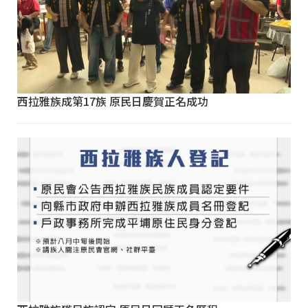
西拉雅族成第17族 原民日慶賀正名成功