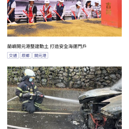
蘭嶼開元港整建動土 打造安全海運門戶
交通
原鄉
開元港