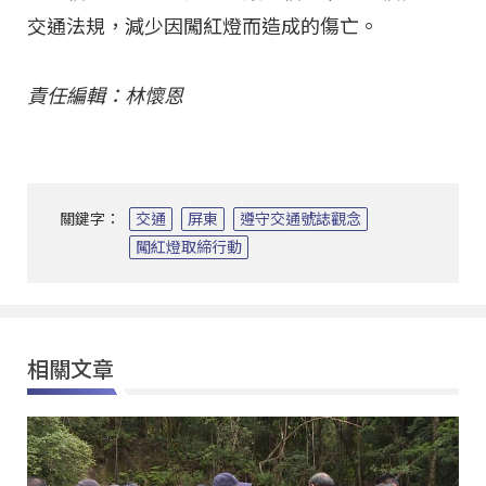
交通法規，減少因闖紅燈而造成的傷亡。
責任編輯：林懷恩
關鍵字：
交通
屏東
遵守交通號誌觀念
闖紅燈取締行動
相關文章