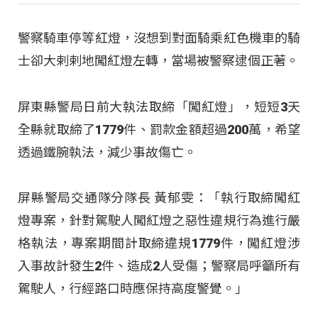
警察騎車停等紅燈，沒想到對面騎乘紅色機車的騎
士卻大剌剌地闖紅燈左轉，當場被警察逮個正著。
屏東縣警局日前大執法取締「闖紅燈」，短短3天
全縣就取締了1779件、罰款金額超過200萬，希望
透過鐵腕執法，減少事故傷亡。
屏縣警局交通隊分隊長 黃郁雯：「執行取締闖紅
燈專案，針對駕駛人闖紅燈之惡性違規行為進行嚴
格執法，專案期間計取締違規1779件，闖紅燈涉
入事故計發生2件、造成2人受傷；警察局呼籲所有
駕駛人，行經路口時應保持高度警覺。」