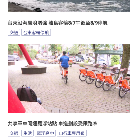
台東沿海風浪增強 離島客輪8/7午後至8/9停航
交通
台東客輪停航
共享單車開通羅浮站點 車道劃設受限路窄
交通
生活
羅浮高中
自行車專用道