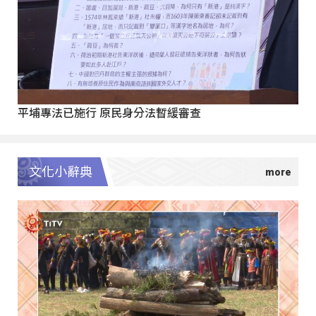
平埔專法已施行 原民身分法暫緩審查
文化小辭典