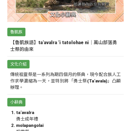
魯凱族
【魯凱族語】ta‘avalra ‘i tatolohae ni｜萬山部落勇
士祭的由來
文化介紹
傳統祖靈祭是一系列為期四個月的祭典，現今配合族人工
作求學濃縮為一天，並特別將「勇士祭(Ta‘avala)」凸顯
辦理。
小辭典
ta‘avalra
勇士成年禮
molapangolai