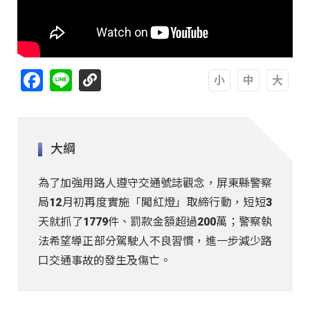
Facebook
Line
A
A
A
大綱
為了加強用路人遵守交通號誌觀念，屏東縣警察
局12月初再度實施「闖紅燈」取締行動，短短3
天就抓了1779件、罰款金額超過200萬；警察執
法希望導正部分駕駛人不良習慣，進一步減少路
口交通事故的發生及傷亡。