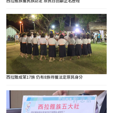
西拉雅族獲民族認定 原民日回顧正名歷程
西拉雅成第17族 仍有8族待獲法定原民身分