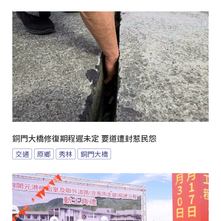
銅門大橋修復期程遲未定 要道遭封惹民怨
交通
原鄉
秀林
銅門大橋