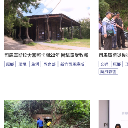
司馬庫斯校舍無照卡關22年 衝擊童受教權
司馬庫斯災後
原鄉
環境
生活
教育部
新竹司馬庫斯
交通
原鄉
颱風影響