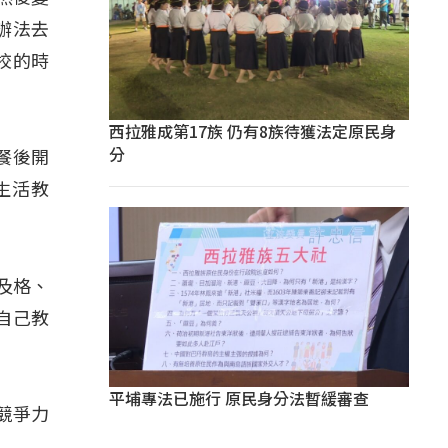
辦法去
校的時
西拉雅成第17族 仍有8族待獲法定原民身
分
餐後開
生活教
及格、
自己教
平埔專法已施行 原民身分法暫緩審查
是競爭力