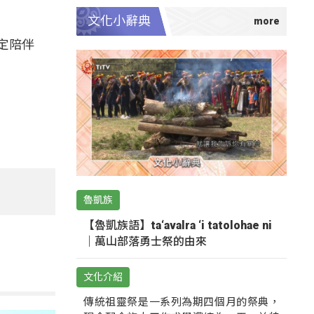
文化小辭典
定陪伴
魯凱族
【魯凱族語】ta‘avalra ‘i tatolohae ni
｜萬山部落勇士祭的由來
文化介紹
傳統祖靈祭是一系列為期四個月的祭典，