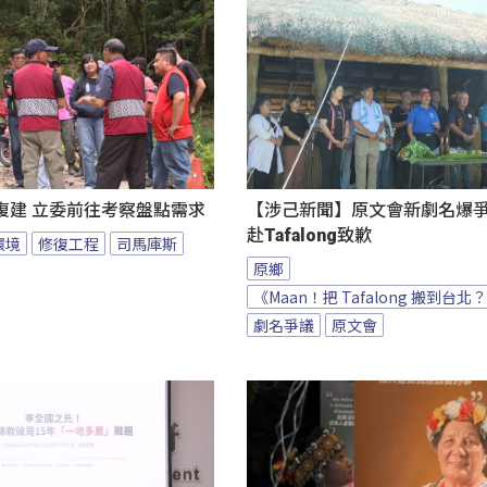
復建 立委前往考察盤點需求
【涉己新聞】原文會新劇名爆爭議
赴Tafalong致歉
環境
修復工程
司馬庫斯
原鄉
《Maan！把 Tafalong 搬到台北
劇名爭議
原文會