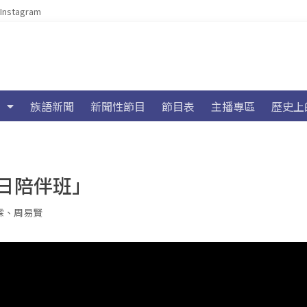
Instagram
族語新聞
新聞性節目
節目表
主播專區
歷史上
日陪伴班」
霖
、
周易賢