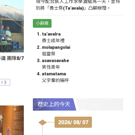
現今配合族人工作求學濃縮為一天，並特
別將「勇士祭(Ta‘avala)」凸顯辦理。
小辭典
ta‘avalra
勇士成年禮
molapangolai
祖靈祭
 團隊8/7
asavasavahe
男性青年
atamatama
父字輩的稱呼
？！》
歷史上的今天
2026/ 08/ 07