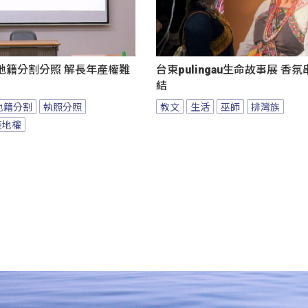
地籍分割分照 解長年產權難
台東pulingau生命故事展 香
結
地籍分割
執照分照
教文
生活
巫師
排灣族
產地權