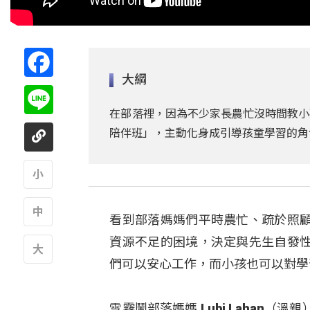
Facebook
大綱
Line
在部落裡，因為不少家長農忙沒時間教小
陪伴班」，主動化身成引導孩童學習的角
A
看到部落媽媽們平時農忙、疏於照顧
A
資源不足的困境，決定與先生自發
們可以安心工作，而小孩也可以對學
A
雪霧鬧部落媽媽 Lubi Lahan