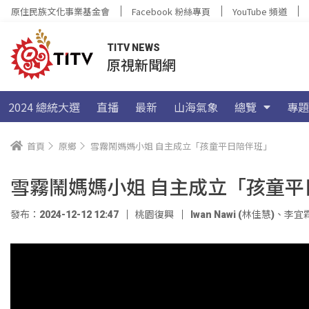
原住民族文化事業基金會
Facebook 粉絲專頁
YouTube 頻道
TITV NEWS
原視新聞網
2024 總統大選
直播
最新
山海氣象
總覽
專題
首頁
原鄉
雪霧鬧媽媽小姐 自主成立「孩童平日陪伴班」
雪霧鬧媽媽小姐 自主成立「孩童平
發布：2024-12-12 12:47
桃園復興
Iwan Nawi (林佳慧)
、
李宜