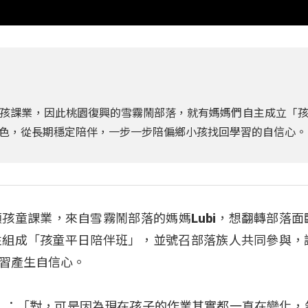
孩課業，因此桃園復興的雪霧鬧部落，就有媽媽們自主成立「
色，從長期穩定陪伴，一步一步陪偏鄉小孩找回學習的自信心。
孩童課業，來自雪霧鬧部落的媽媽Lubi，想翻轉部落面
性組成「孩童平日陪伴班」，並號召部落族人共同參與，
習產生自信心。
（溫親）：「對，可是因為現在孩子的作業其實都一直在變化