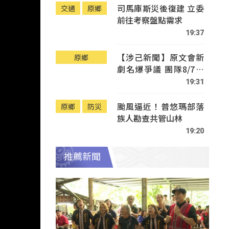
司馬庫斯災後復建 立委
交通
原鄉
前往考察盤點需求
19:37
【涉己新聞】原文會新
原鄉
劇名爆爭議 團隊8/7赴
Tafalong致歉
19:31
颱風逼近！普悠瑪部落
原鄉
防災
族人勘查共管山林
19:20
推薦新聞