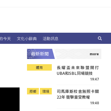
的今天
文化小辭典
活動訊息
最新新聞
長耀盃未來聯盟開打
體育
UBA和SBL同場競技
19:47
司馬庫斯校舍無照卡關
原鄉
環境
22年 衝擊童受教權
19:40