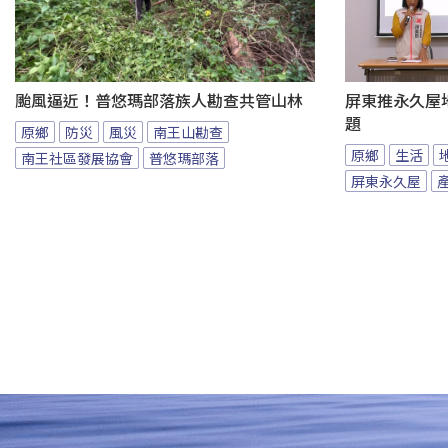
颱風逼近！普悠瑪部落族人勘查共管山林
屏東推永久屋
題
原鄉
防災
風災
南王山勘查
原鄉
生活
南王社區發展協會
普悠瑪部落
屏東永久屋