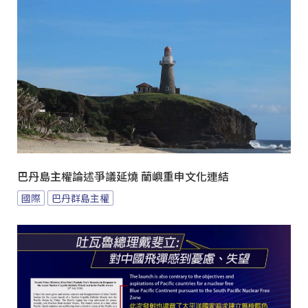
巴丹島主權論述爭議延燒 蘭嶼重申文化連結
國際
巴丹群島主權