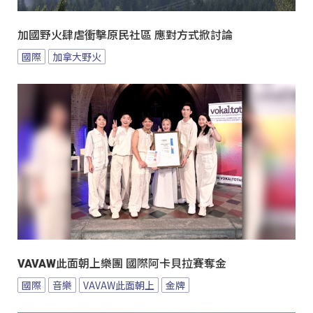
加國野火肆虐衝擊原民社區 應對方式掀討論
國際
加拿大野火
VAVAW此面朝上樂團 國際阿卡貝拉賽奪金
國際
音樂
VAVAW此面朝上
金牌