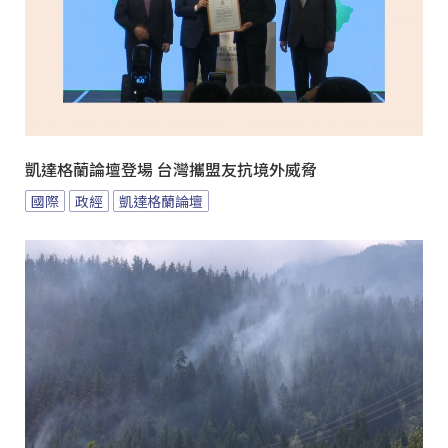
凱達格蘭論壇登場 台灣攜盟友抗境外威脅
國際
政經
凱達格蘭論壇