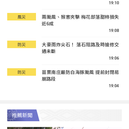
19:10
兩颱風、猴害夾擊 梅花部落甜柿損失
風災
近6成
19:08
大豪雨炸尖石！ 落石阻路及時搶修交
防災
通未斷
19:06
苗栗南庄嚴防白海豚颱風 提前封閉易
防災
崩路段
19:04
推薦新聞