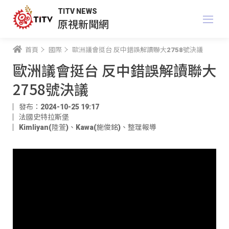
TITV NEWS
原視新聞網
首頁
國際
歐洲議會挺台 反中錯誤解讀聯大2758號決議
歐洲議會挺台 反中錯誤解讀聯大
2758號決議
發布：2024-10-25 19:17
法國史特拉斯堡
Kimliyan(陸萱)
、
Kawa(施俊銘)
、
整理報導