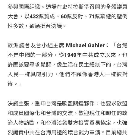
參與國際組織。這場在史特拉斯堡召開的全體議員
大會，以432票贊成、60票反對、71票棄權的壓倒
性多數，通過挺台決議。
歐洲議會友台小組主席 Michael Gahler：「台灣
不是中國的一部分，從1949年中共成立以來，也
許應該要尋求覺醒，像生活在民主體制下的，台灣
人民一樣具吸引力，他們不願像香港人一樣被對
待。」
決議主張，重申台灣是歐盟關鍵夥伴，也要求歐盟
和成員國深化和台灣的交流、歡迎現任和卸任的政
治人物訪歐，和台灣洽談雙方投資貿易協定，也強
烈譴責中共在台海周邊的環台武力軍演。目前總共