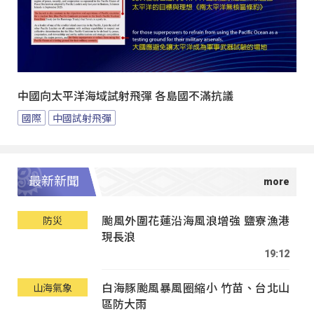
中國向太平洋海域試射飛彈 各島國不滿抗議
國際
中國試射飛彈
最新新聞
颱風外圍花蓮沿海風浪增強 鹽寮漁港
防災
現長浪
19:12
白海豚颱風暴風圈縮小 竹苗、台北山
山海氣象
區防大雨