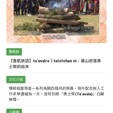
魯凱族
【魯凱族語】ta‘avalra ‘i tatolohae ni｜萬山部落勇
士祭的由來
文化介紹
傳統祖靈祭是一系列為期四個月的祭典，現今配合族人工
作求學濃縮為一天，並特別將「勇士祭(Ta‘avala)」凸顯
辦理。
小辭典