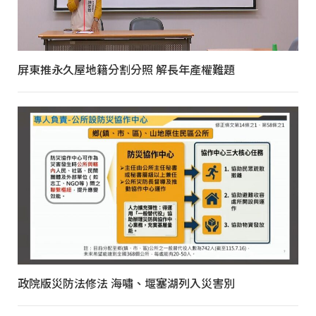
屏東推永久屋地籍分割分照 解長年產權難題
政院版災防法修法 海嘯、堰塞湖列入災害別