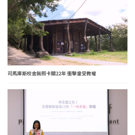
司馬庫斯校舍無照卡關22年 衝擊童受教權