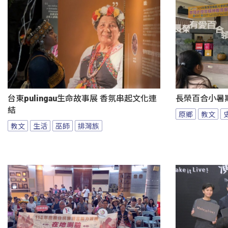
台東pulingau生命故事展 香氛串起文化連
長榮百合小暑
結
原鄉
教文
教文
生活
巫師
排灣族