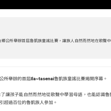
台鄉公所舉辦首屆魯凱族童謠比賽，讓族人自然而然地在歌聲中
舉辦的首屆Ila~tasenai魯凱族童謠比賽揭開序幕。
除了讓孩子能自然而然地從歌聲中學習母語，也能認識魯
引超過百位的魯凱族人參加。