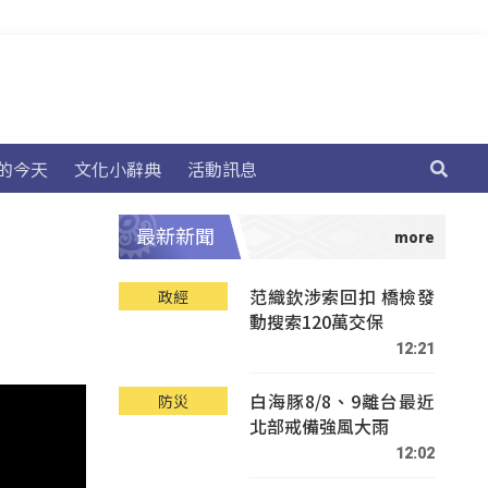
的今天
文化小辭典
活動訊息
最新新聞
范織欽涉索回扣 橋檢發
政經
動搜索120萬交保
12:21
白海豚8/8、9離台最近
防災
北部戒備強風大雨
12:02