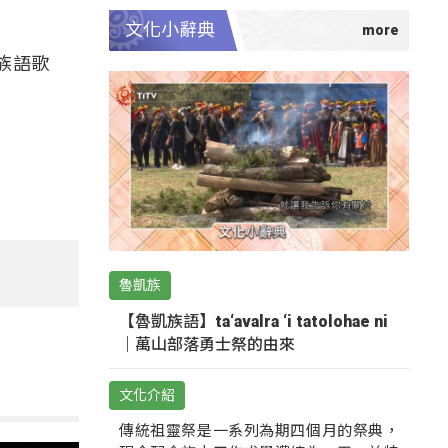
文化小辭典
族語歌
魯凱族
【魯凱族語】ta‘avalra ‘i tatolohae ni
｜萬山部落勇士祭的由來
文化介紹
傳統祖靈祭是一系列為期四個月的祭典，