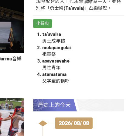
現今配合族人工作求學濃縮為一天，並特
別將「勇士祭(Ta‘avala)」凸顯辦理。
小辭典
ta‘avalra
勇士成年禮
molapangolai
祖靈祭
arma音樂
asavasavahe
男性青年
atamatama
父字輩的稱呼
歷史上的今天
2026/ 08/ 08