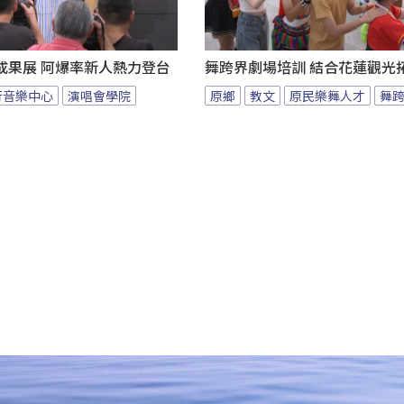
成果展 阿爆率新人熱力登台
舞跨界劇場培訓 結合花蓮觀光
行音樂中心
演唱會學院
原鄉
教文
原民樂舞人才
舞