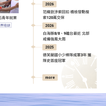
2026
范織欽涉索回扣 橋檢發動搜
索120萬交保
拓青年就業
跨界培訓
2026
白海豚8/8、9離台最近 北部
戒備強風大雨
2025
德芙蘭國小少棒隊成軍3年 獲
隊史首座冠軍
more