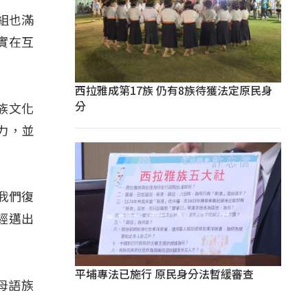
組也滿
實在互
西拉雅成第17族 仍有8族待獲法定原民身
分
族文化
力，並
我們復
經邁出
平埔專法已施行 原民身分法暫緩審查
視母語族