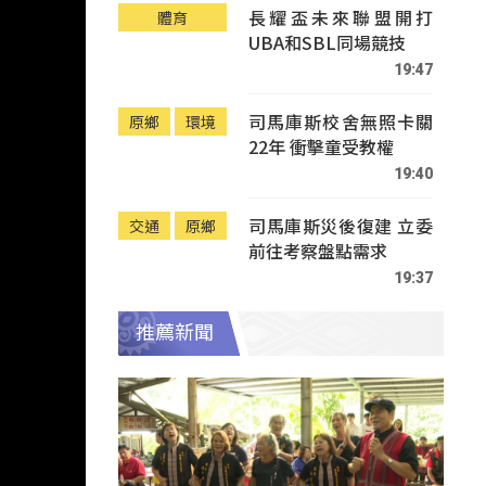
長耀盃未來聯盟開打
體育
UBA和SBL同場競技
19:47
司馬庫斯校舍無照卡關
原鄉
環境
22年 衝擊童受教權
19:40
司馬庫斯災後復建 立委
交通
原鄉
前往考察盤點需求
19:37
推薦新聞