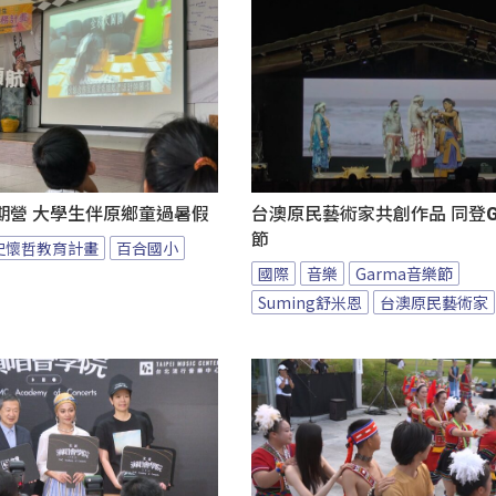
期營 大學生伴原鄉童過暑假
台澳原民藝術家共創作品 同登G
節
史懷哲教育計畫
百合國小
國際
音樂
Garma音樂節
Suming舒米恩
台澳原民藝術家