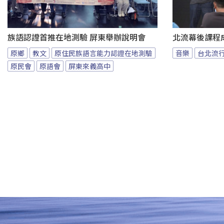
族語認證首推在地測驗 屏東舉辦說明會
北流幕後課程
原鄉
教文
原住民族語言能力認證在地測驗
音樂
台北流
原民會
原語會
屏東來義高中