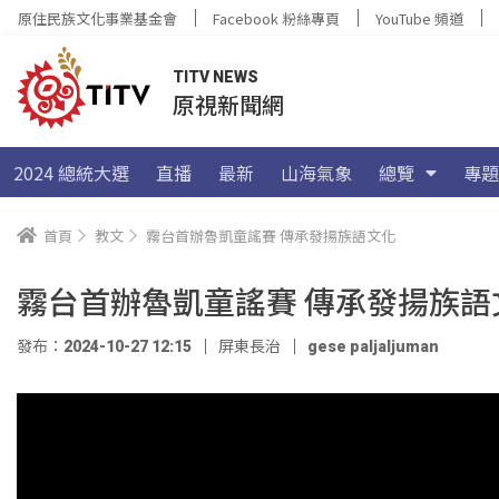
原住民族文化事業基金會
Facebook 粉絲專頁
YouTube 頻道
TITV NEWS
原視新聞網
2024 總統大選
直播
最新
山海氣象
總覽
專題
首頁
教文
霧台首辦魯凱童謠賽 傳承發揚族語文化
霧台首辦魯凱童謠賽 傳承發揚族語
發布：2024-10-27 12:15
屏東長治
gese paljaljuman