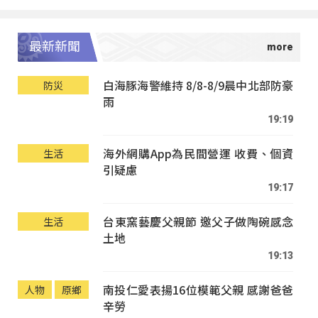
最新新聞
白海豚海警維持 8/8-8/9晨中北部防豪
防災
雨
19:19
海外網購App為民間營運 收費、個資
生活
引疑慮
19:17
台東窯藝慶父親節 邀父子做陶碗感念
生活
土地
19:13
南投仁愛表揚16位模範父親 感謝爸爸
人物
原鄉
辛勞