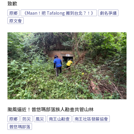
致歉
原鄉
《Maan！把 Tafalong 搬到台北？！》
劇名爭議
原文會
颱風逼近！普悠瑪部落族人勘查共管山林
原鄉
防災
風災
南王山勘查
南王社區發展協會
普悠瑪部落