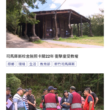
司馬庫斯校舍無照卡關22年 衝擊童受教權
原鄉
環境
生活
教育部
新竹司馬庫斯