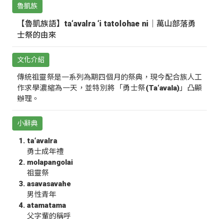
魯凱族
【魯凱族語】ta‘avalra ‘i tatolohae ni｜萬山部落勇
士祭的由來
文化介紹
傳統祖靈祭是一系列為期四個月的祭典，現今配合族人工
作求學濃縮為一天，並特別將「勇士祭(Ta‘avala)」凸顯
辦理。
小辭典
ta‘avalra
勇士成年禮
molapangolai
祖靈祭
asavasavahe
男性青年
atamatama
父字輩的稱呼