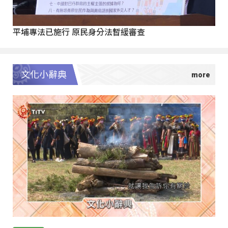
平埔專法已施行 原民身分法暫緩審查
文化小辭典