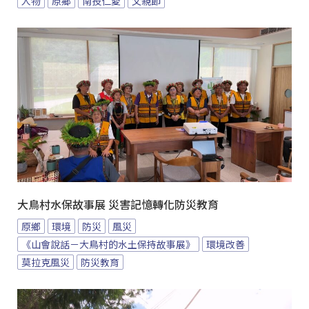
人物
原鄉
南投仁愛
父親節
大鳥村水保故事展 災害記憶轉化防災教育
原鄉
環境
防災
風災
《山會說話－大鳥村的水土保持故事展》
環境改善
莫拉克風災
防災教育