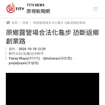
TITV NEWS
原視新聞網
首頁
原鄉
原鄉露營場合法化龜步 恐斷返鄉創業路
原鄉露營場合法化龜步 恐斷返鄉
創業路
發布：2024-10-18 12:29
新竹尖石/五峰/台中和平
Yaway Maya(李玲玲)
、
tjivuluwan(孫政賢)
、
puljaljuyan(李耀維)