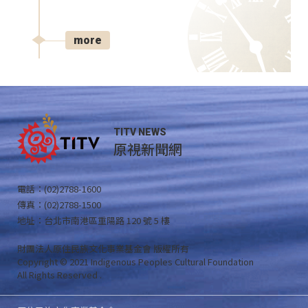
more
TITV NEWS
原視新聞網
電話：(02)2788-1600
傳真：(02)2788-1500
地址：台北市南港區重陽路 120 號 5 樓
財團法人原住民族文化事業基金會 版權所有
Copyright © 2021 Indigenous Peoples Cultural Foundation
All Rights Reserved .