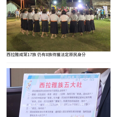
西拉雅成第17族 仍有8族待獲法定原民身分