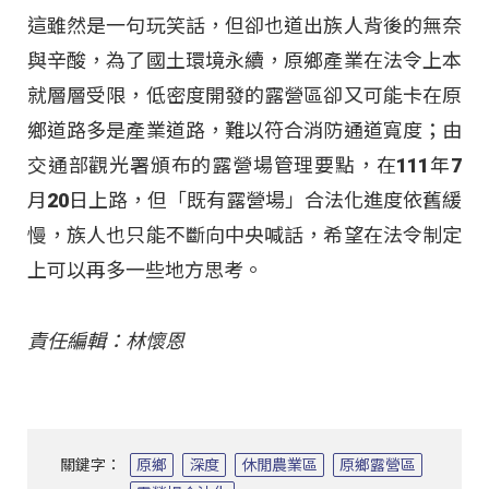
這雖然是一句玩笑話，但卻也道出族人背後的無奈
與辛酸，為了國土環境永續，原鄉產業在法令上本
就層層受限，低密度開發的露營區卻又可能卡在原
鄉道路多是產業道路，難以符合消防通道寬度；由
交通部觀光署頒布的露營場管理要點，在111年7
月20日上路，但「既有露營場」合法化進度依舊緩
慢，族人也只能不斷向中央喊話，希望在法令制定
上可以再多一些地方思考。
責任編輯：林懷恩
關鍵字：
原鄉
深度
休閒農業區
原鄉露營區