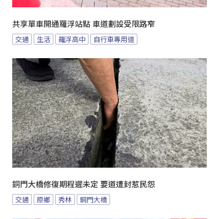
共享單車開通羅浮站點 車道劃設受限路窄
交通
生活
羅浮高中
自行車專用道
銅門大橋修復期程遲未定 要道遭封惹民怨
交通
原鄉
秀林
銅門大橋