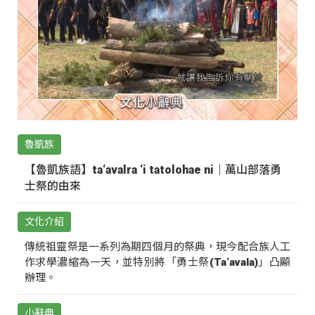
魯凱族
【魯凱族語】ta‘avalra ‘i tatolohae ni｜萬山部落勇
士祭的由來
文化介紹
傳統祖靈祭是一系列為期四個月的祭典，現今配合族人工
作求學濃縮為一天，並特別將「勇士祭(Ta‘avala)」凸顯
辦理。
小辭典