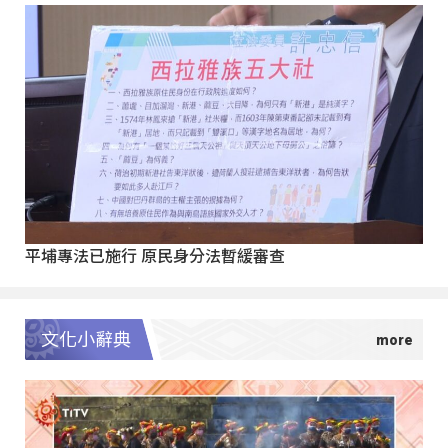
平埔專法已施行 原民身分法暫緩審查
文化小辭典