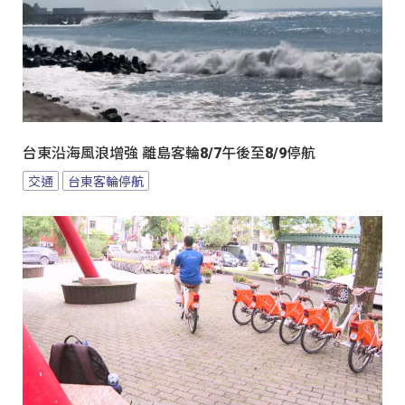
台東沿海風浪增強 離島客輪8/7午後至8/9停航
交通
台東客輪停航