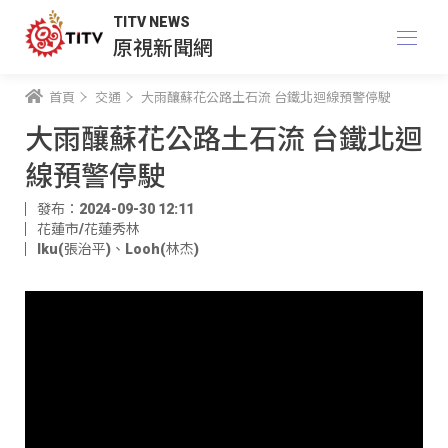
TITV NEWS
原視新聞網
首頁
交通
大雨釀蘇花公路土石流 台鐵北迴線預警停駛
大雨釀蘇花公路土石流 台鐵北迴
線預警停駛
發布：2024-09-30 12:11
花蓮市/花蓮秀林
Iku(張治平)
、
Looh(林杰)