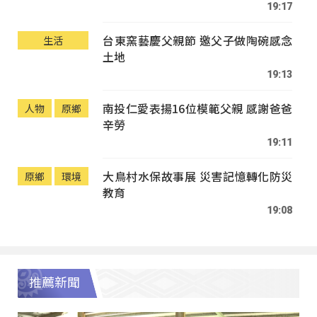
19:17
台東窯藝慶父親節 邀父子做陶碗感念
生活
土地
19:13
南投仁愛表揚16位模範父親 感謝爸爸
人物
原鄉
辛勞
19:11
大鳥村水保故事展 災害記憶轉化防災
原鄉
環境
教育
19:08
推薦新聞