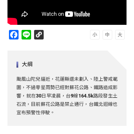
Facebook
Line
A
A
A
大綱
颱風山陀兒逼近，花蓮縣還未劃入、陸上警戒範
圍，不過零星雨勢已經對蘇花公路、鐵路造成影
響，就在30日早凌晨，台9線164.5k路段發生土
石流，目前蘇花公路是禁止通行，台鐵北迴線也
宣布預警性停駛。