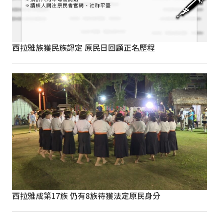
西拉雅族獲民族認定 原民日回顧正名歷程
西拉雅成第17族 仍有8族待獲法定原民身分