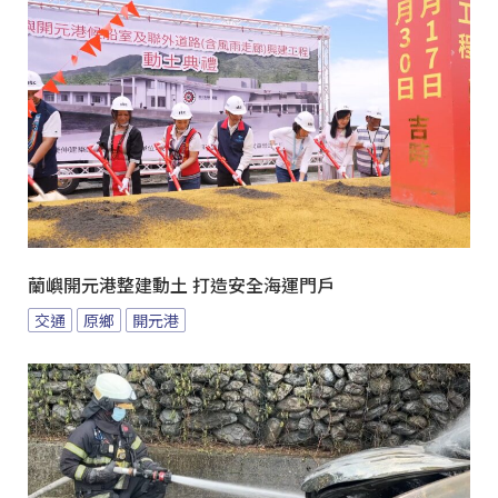
蘭嶼開元港整建動土 打造安全海運門戶
交通
原鄉
開元港