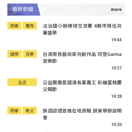
最新新聞
法治國小辦棒球交流賽 4縣市隊伍共
原鄉
體育
襄盛舉
19:44
台澳原民藝術家共創作品 同登Garma
國際
音樂
音樂節
19:37
公益團邀愛國浦長輩義工 彩繪蛋糕慶
生活
父親節
19:28
族語認證首推在地測驗 屏東舉辦說明
原鄉
教文
會
19:20