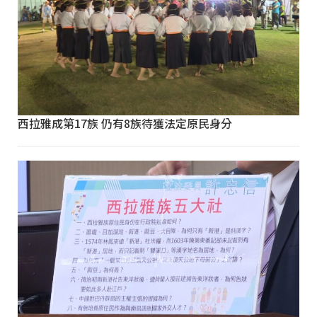
西拉雅成第17族 仍有8族待獲法定原民身分