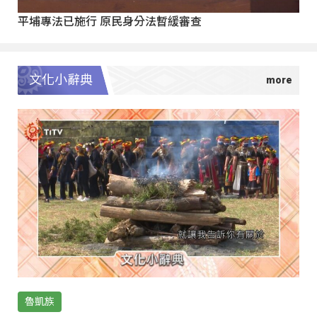
平埔專法已施行 原民身分法暫緩審查
文化小辭典
魯凱族