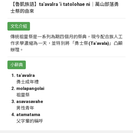
【魯凱族語】ta‘avalra ‘i tatolohae ni｜萬山部落勇
士祭的由來
文化介紹
傳統祖靈祭是一系列為期四個月的祭典，現今配合族人工
作求學濃縮為一天，並特別將「勇士祭(Ta‘avala)」凸顯
辦理。
小辭典
ta‘avalra
勇士成年禮
molapangolai
祖靈祭
asavasavahe
男性青年
atamatama
父字輩的稱呼