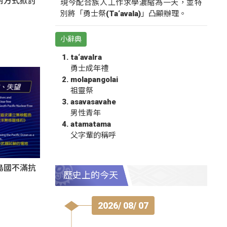
對方式掀討
現今配合族人工作求學濃縮為一天，並特
別將「勇士祭(Ta‘avala)」凸顯辦理。
小辭典
ta‘avalra
勇士成年禮
molapangolai
祖靈祭
asavasavahe
男性青年
atamatama
父字輩的稱呼
島國不滿抗
歷史上的今天
2026/ 08/ 07