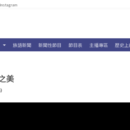
Instagram
族語新聞
新聞性節目
節目表
主播專區
歷史上
之美
)