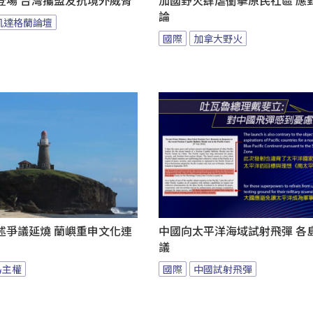
登場 台灣攜盟友抗境外威脅
加國野火肆虐衝擊原民社區 應
論
凱達格蘭論壇
國際
加拿大野火
述爭議延燒 蘭嶼重申文化連
中國向太平洋海域試射飛彈 各
議
島主權
國際
中國試射飛彈