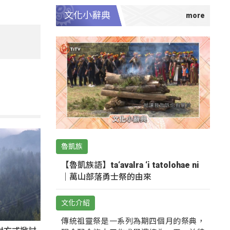
文化小辭典
魯凱族
【魯凱族語】ta‘avalra ‘i tatolohae ni
｜萬山部落勇士祭的由來
文化介紹
傳統祖靈祭是一系列為期四個月的祭典，