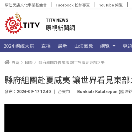
原住民族文化事業基金會
Facebook 粉絲專頁
YouTube 頻道
TITV NEWS
原視新聞網
2024 總統大選
直播
最新
山海氣象
總覽
專題
首頁
國際
縣府組團赴夏威夷 讓世界看見東部之美
縣府組團赴夏威夷 讓世界看見東部
發布：2024-09-17 12:40
台東市
Bunkiatr Katatrepan (陸浩銘