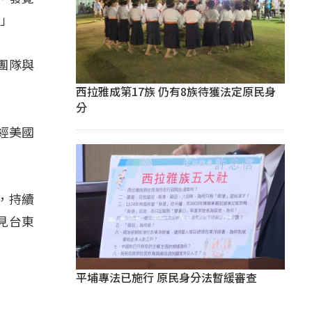
。」
團隊與
。
西拉雅成第17族 仍有8族待獲法定原民身
分
經美國
，持續
見台東
平埔專法已施行 原民身分法暫緩審查