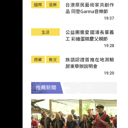
台澳原民藝術家共創作
國際
音樂
品 同登Garma音樂節
19:37
公益團邀愛國浦長輩義
生活
工 彩繪蛋糕慶父親節
19:28
族語認證首推在地測驗
原鄉
教文
屏東舉辦說明會
19:20
推薦新聞