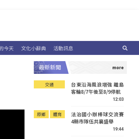
的今天
文化小辭典
活動訊息
最新新聞
台東沿海風浪增強 離島
交通
客輪8/7午後至8/9停航
12:03
法治國小辦棒球交流賽
原鄉
體育
4縣市隊伍共襄盛舉
19:44