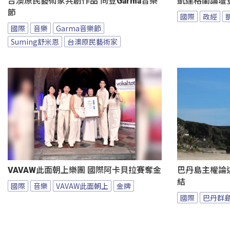
台澳原民藝術家共創作品 同登Garma音樂
凱達格蘭論壇
節
國際
政經
國際
音樂
Garma音樂節
Suming舒米恩
台澳原民藝術家
VAVAW此面朝上樂團 國際阿卡貝拉賽奪金
巴丹島主權論
結
國際
音樂
VAVAW此面朝上
金牌
國際
巴丹群