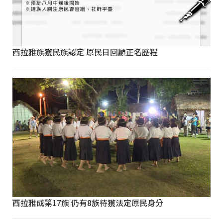
西拉雅族獲民族認定 原民日回顧正名歷程
西拉雅成第17族 仍有8族待獲法定原民身分