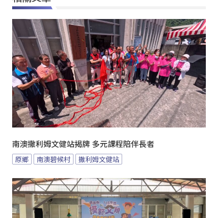
南澳撒利姆文健站揭牌 多元課程陪伴長者
原鄉
南澳碧候村
撒利姆文健站