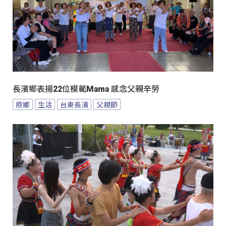
長濱鄉表揚22位模範Mama 感念父親辛勞
原鄉
生活
台東長濱
父親節