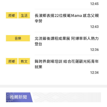
12:45
長濱鄉表揚22位模範Mama 感念父親
原鄉
生活
辛勞
12:43
北流幕後課程成果展 阿爆率新人熱力
音樂
登台
12:36
舞跨界劇場培訓 結合花蓮觀光拓青年
原鄉
教文
就業
12:34
推薦新聞