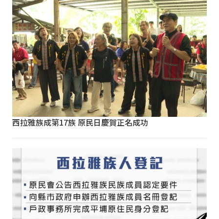
西拉雅族成第17族 原民日慶賀正名成功