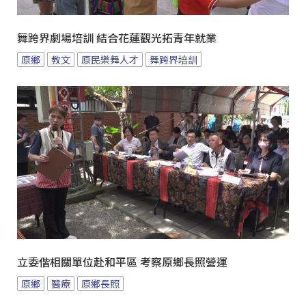
舞跨界劇場培訓 結合花蓮觀光拓青年就業
原鄉
教文
原民樂舞人才
舞跨界培訓
立委偕相關單位赴和平區 考察原鄉長照營運
原鄉
醫療
原鄉長照