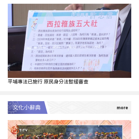
平埔專法已施行 原民身分法暫緩審查
文化小辭典