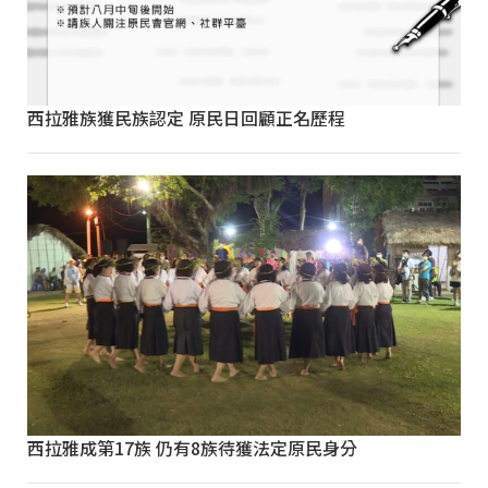
西拉雅族獲民族認定 原民日回顧正名歷程
西拉雅成第17族 仍有8族待獲法定原民身分