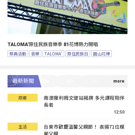
TALOMA'原住民族音樂季 81花博熱力開唱
祭典活動
音樂
TALOMA'
原住民族日
圓山花博
最新新聞
南澳撒利姆文健站揭牌 多元課程陪伴
原鄉
長者
12:50
台東市歡慶溫馨父親節！ 表揚71位模
生活
範父親