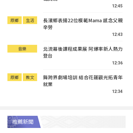
12:45
長濱鄉表揚22位模範Mama 感念父親
原鄉
生活
辛勞
12:43
北流幕後課程成果展 阿爆率新人熱力
音樂
登台
12:36
舞跨界劇場培訓 結合花蓮觀光拓青年
原鄉
教文
就業
12:34
推薦新聞