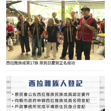
西拉雅族成第17族 原民日慶賀正名成功