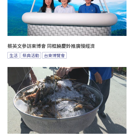
蔡英文參訪東博會 同框饒慶鈴推廣慢經濟
生活
祭典活動
台東博覽會