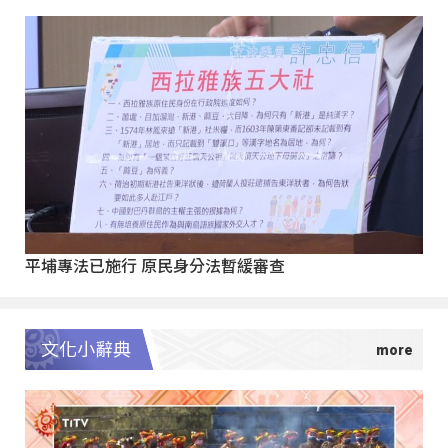
平埔專法已施行 原民身分法暫緩審查
文化小辭典