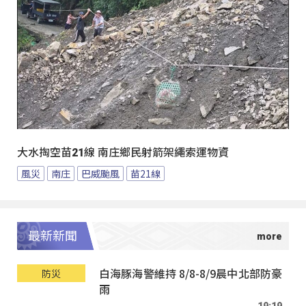
大水掏空苗21線 南庄鄉民射箭架繩索運物資
風災
南庄
巴威颱風
苗21線
最新新聞
白海豚海警維持 8/8-8/9晨中北部防豪
防災
雨