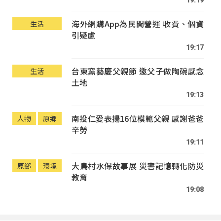
19:19
海外網購App為民間營運 收費、個資
生活
引疑慮
19:17
台東窯藝慶父親節 邀父子做陶碗感念
生活
土地
19:13
南投仁愛表揚16位模範父親 感謝爸爸
人物
原鄉
辛勞
19:11
大鳥村水保故事展 災害記憶轉化防災
原鄉
環境
教育
19:08