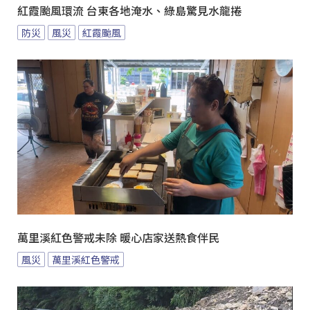
紅霞颱風環流 台東各地淹水、綠島驚見水龍捲
防災
風災
紅霞颱風
萬里溪紅色警戒未除 暖心店家送熱食伴民
風災
萬里溪紅色警戒