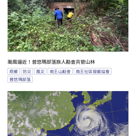
颱風逼近！普悠瑪部落族人勘查共管山林
原鄉
防災
風災
南王山勘查
南王社區發展協會
普悠瑪部落