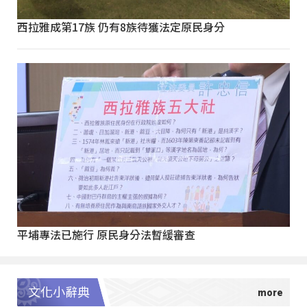
西拉雅成第17族 仍有8族待獲法定原民身分
平埔專法已施行 原民身分法暫緩審查
文化小辭典