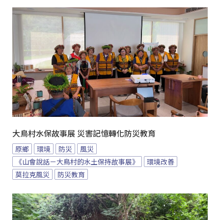
大鳥村水保故事展 災害記憶轉化防災教育
原鄉
環境
防災
風災
《山會說話－大鳥村的水土保持故事展》
環境改善
莫拉克風災
防災教育